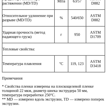
МПа
63/57
растяжении (MD/TD)
D882
Относительное удлинение при
ASTM
%
540/650
разрыве (MD/TD)
D882
Ударная прочность (метод
ASTM
г
950
падающего груза)
D1709
Тепловые свойства:
ASTM
Температура плавления
°С
119, 123
D3418
Примечания
* Свойства пленки измерены на плоскощелевой пленке
толщиной 22 мкм, диаметр шнека экструдера 50 мм,
температура переработки 250°C.
** MD — измерено вдоль экструзии, TD — измерено поперек
экструзии.