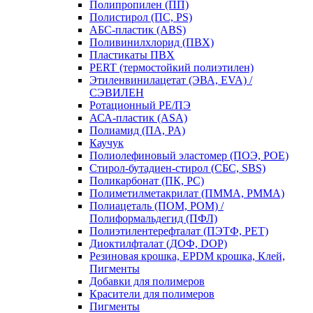
Полипропилен (ПП)
Полистирол (ПС, PS)
АБС-пластик (ABS)
Поливинилхлорид (ПВХ)
Пластикаты ПВХ
PERT (термостойкий полиэтилен)
Этиленвинилацетат (ЭВА, EVA) /
СЭВИЛЕН
Ротационный PE/ПЭ
АСА-пластик (ASA)
Полиамид (ПА, PA)
Каучук
Полиолефиновый эластомер (ПОЭ, POE)
Стирол-бутадиен-стирол (СБС, SBS)
Поликарбонат (ПК, PC)
Полиметилметакрилат (ПММА, PMMA)
Полиацеталь (ПОМ, POM) /
Полиформальдегид (ПФЛ)
Полиэтилентерефталат (ПЭТФ, PET)
Диоктилфталат (ДОФ, DOP)
Резиновая крошка, EPDM крошка, Клей,
Пигменты
Добавки для полимеров
Красители для полимеров
Пигменты