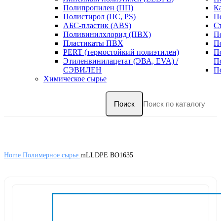
Полипропилен (ПП)
К
Полистирол (ПС, PS)
П
АБС-пластик (ABS)
С
Поливинилхлорид (ПВХ)
П
Пластикаты ПВХ
П
PERT (термостойкий полиэтилен)
П
Этиленвинилацетат (ЭВА, EVA) /
П
СЭВИЛЕН
П
Химическое сырье
Поиск
Home
Полимерное сырье
mLLDPE BO1635