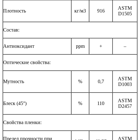
ASTM
Плотность
кг/м3
916
D1505
Состав:
Антиоксидант
ppm
+
–
Оптические свойства:
ASTM
Мутность
%
0,7
D1003
ASTM
Блеск (45°)
%
110
D2457
Свойства пленки:
Предел прочности при
ASTM