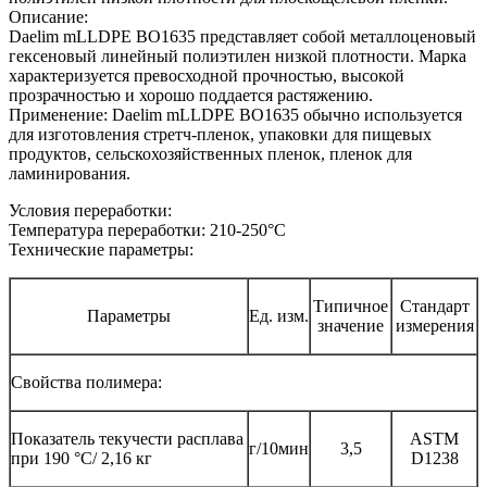
Описание:
Daelim mLLDPE BO1635 представляет собой металлоценовый
гексеновый линейный полиэтилен низкой плотности. Марка
характеризуется превосходной прочностью, высокой
прозрачностью и хорошо поддается растяжению.
Применение: Daelim mLLDPE BO1635 обычно используется
для изготовления стретч-пленок, упаковки для пищевых
продуктов, сельскохозяйственных пленок, пленок для
ламинирования.
Условия переработки:
Температура переработки: 210-250°С
Технические параметры:
Типичное
Стандарт
Параметры
Ед. изм.
значение
измерения
Свойства полимера:
Показатель текучести расплава
ASTM
г/10мин
3,5
при 190 °C/ 2,16 кг
D1238