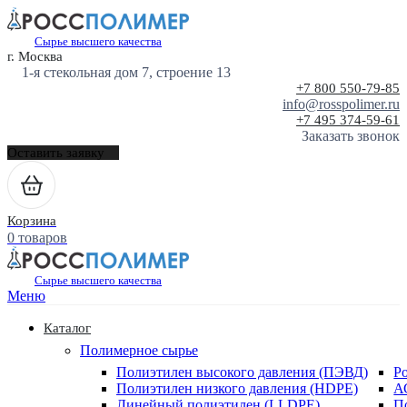
Сырье высшего качества
г. Москва
1-я стекольная дом 7, строение 13
+7 800 550-79-85
info@rosspolimer.ru
+7 495 374-59-61
Заказать звонок
Оставить заявку
Корзина
0 товаров
Сырье высшего качества
Меню
Каталог
Полимерное сырье
Полиэтилен высокого давления (ПЭВД)
Р
Полиэтилен низкого давления (HDPE)
А
Линейный полиэтилен (LLDPE)
П