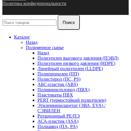
Политика конфиденциальности
Поиск
Каталог
Назад
Полимерное сырье
Назад
Полиэтилен высокого давления (ПЭВД)
Полиэтилен низкого давления (HDPE)
Линейный полиэтилен (LLDPE)
Полипропилен (ПП)
Полистирол (ПС, PS)
АБС-пластик (ABS)
Поливинилхлорид (ПВХ)
Пластикаты ПВХ
PERT (термостойкий полиэтилен)
Этиленвинилацетат (ЭВА, EVA) /
СЭВИЛЕН
Ротационный PE/ПЭ
АСА-пластик (ASA)
Полиамид (ПА, PA)