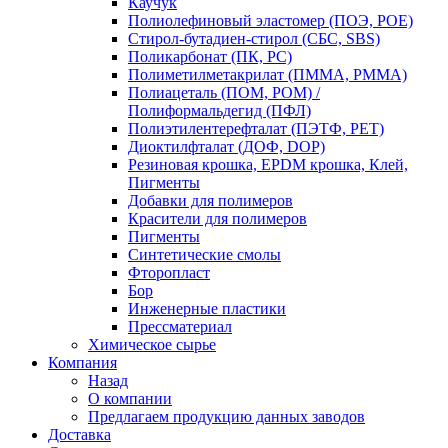
Каучук
Полиолефиновый эластомер (ПОЭ, POE)
Стирол-бутадиен-стирол (СБС, SBS)
Поликарбонат (ПК, PC)
Полиметилметакрилат (ПММА, PMMA)
Полиацеталь (ПОМ, POM) /
Полиформальдегид (ПФЛ)
Полиэтилентерефталат (ПЭТФ, PET)
Диоктилфталат (ДОФ, DOP)
Резиновая крошка, EPDM крошка, Клей,
Пигменты
Добавки для полимеров
Красители для полимеров
Пигменты
Синтетические смолы
Фторопласт
Бор
Инженерные пластики
Прессматериал
Химическое сырье
Компания
Назад
О компании
Предлагаем продукцию данных заводов
Доставка