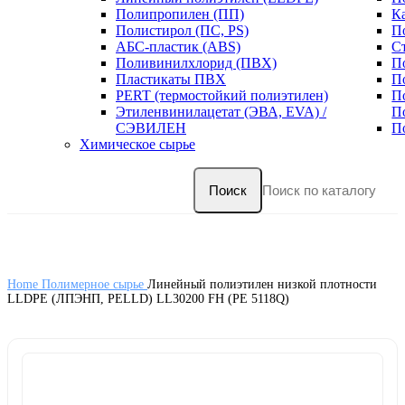
Полипропилен (ПП)
К
Полистирол (ПС, PS)
П
АБС-пластик (ABS)
С
Поливинилхлорид (ПВХ)
П
Пластикаты ПВХ
П
PERT (термостойкий полиэтилен)
П
Этиленвинилацетат (ЭВА, EVA) /
П
СЭВИЛЕН
П
Химическое сырье
Поиск
Home
Полимерное сырье
Линейный полиэтилен низкой плотности
LLDPE (ЛПЭНП, PELLD) LL30200 FH (PE 5118Q)