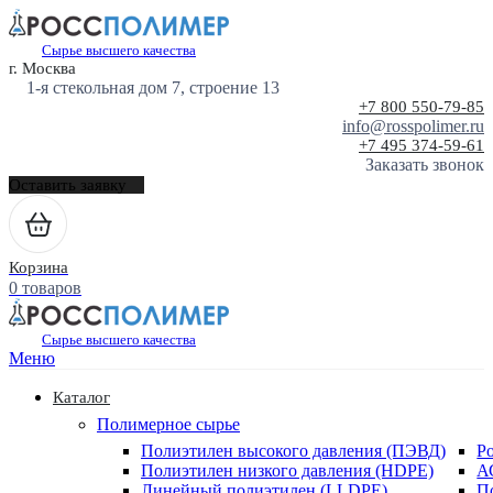
Сырье высшего качества
г. Москва
1-я стекольная дом 7, строение 13
+7 800 550-79-85
info@rosspolimer.ru
+7 495 374-59-61
Заказать звонок
Оставить заявку
Корзина
0 товаров
Сырье высшего качества
Меню
Каталог
Полимерное сырье
Полиэтилен высокого давления (ПЭВД)
Р
Полиэтилен низкого давления (HDPE)
А
Линейный полиэтилен (LLDPE)
П