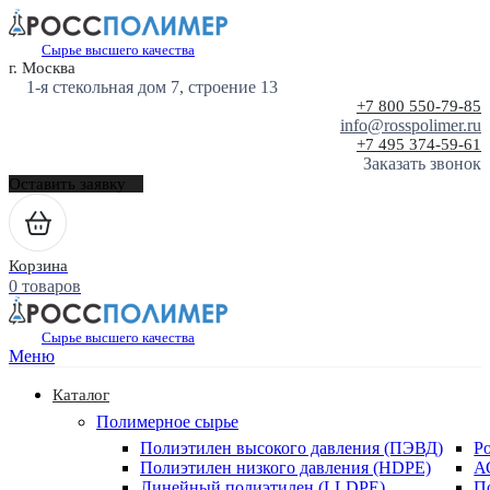
Сырье высшего качества
г. Москва
1-я стекольная дом 7, строение 13
+7 800 550-79-85
info@rosspolimer.ru
+7 495 374-59-61
Заказать звонок
Оставить заявку
Корзина
0 товаров
Сырье высшего качества
Меню
Каталог
Полимерное сырье
Полиэтилен высокого давления (ПЭВД)
Р
Полиэтилен низкого давления (HDPE)
А
Линейный полиэтилен (LLDPE)
П