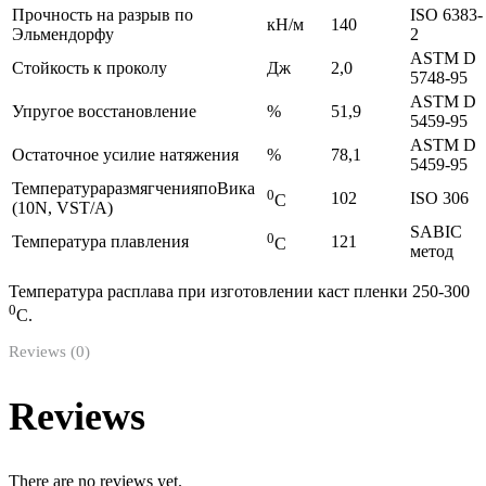
Прочность на разрыв по
ISO 6383-
кН/м
140
Эльмендорфу
2
ASTM D
Стойкость к проколу
Дж
2,0
5748-95
ASTM D
Упругое восстановление
%
51,9
5459-95
ASTM D
Остаточное усилие натяжения
%
78,1
5459-95
ТемператураразмягченияпоВика
0
102
ISO 306
С
(10N, VST/А)
SABIC
0
Температура плавления
121
С
метод
Температура расплава при изготовлении каст пленки 250-300
0
С.
Reviews (0)
Reviews
There are no reviews yet.