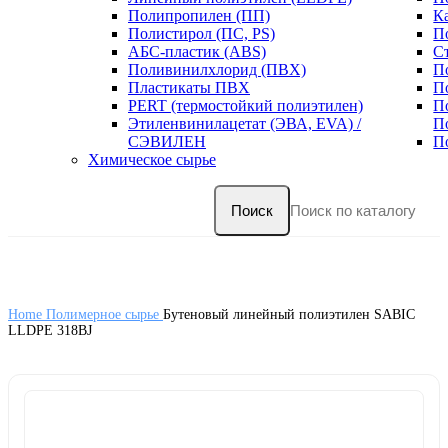
Полипропилен (ПП)
К
Полистирол (ПС, PS)
П
АБС-пластик (ABS)
С
Поливинилхлорид (ПВХ)
П
Пластикаты ПВХ
П
PERT (термостойкий полиэтилен)
П
Этиленвинилацетат (ЭВА, EVA) /
П
СЭВИЛЕН
П
Химическое сырье
Поиск
Home
Полимерное сырье
Бутеновый линейный полиэтилен SABIC
LLDPE 318ВJ