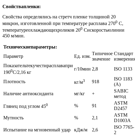
Свойства
пленки
:
Свойства определялись на стретч пленке толщиной 20
0
микрон, изготовленной при температуре расплава 270
С,
0
температуреохлаждающихроликов 20
Сискоростьюлинии
450 м/мин.
Технические
параметры
:
Типичное
Стандарт
Параметр
Ед. изм.
значение
измерени
Показательтекучестирасплавапри
г/10мин
2,8
ISO 1133
0
190
С/2,16 кг
ISO 1183
3
Плотность
918
кг/м
(А)
SABIC
Наличие антиоксиданта
мг/кг
+
метод
ASTM
0
%
91
Глянец под углом 45
D2457
ASTM
Мутность
%
2,1
D1003А
ISO 7765-
Испытание на мгновенный удар
кДж/м
2,6
2