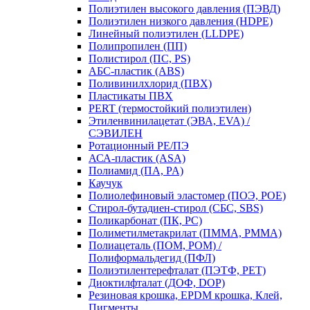
Полиэтилен высокого давления (ПЭВД)
Полиэтилен низкого давления (HDPE)
Линейный полиэтилен (LLDPE)
Полипропилен (ПП)
Полистирол (ПС, PS)
АБС-пластик (ABS)
Поливинилхлорид (ПВХ)
Пластикаты ПВХ
PERT (термостойкий полиэтилен)
Этиленвинилацетат (ЭВА, EVA) /
СЭВИЛЕН
Ротационный PE/ПЭ
АСА-пластик (ASA)
Полиамид (ПА, PA)
Каучук
Полиолефиновый эластомер (ПОЭ, POE)
Стирол-бутадиен-стирол (СБС, SBS)
Поликарбонат (ПК, PC)
Полиметилметакрилат (ПММА, PMMA)
Полиацеталь (ПОМ, POM) /
Полиформальдегид (ПФЛ)
Полиэтилентерефталат (ПЭТФ, PET)
Диоктилфталат (ДОФ, DOP)
Резиновая крошка, EPDM крошка, Клей,
Пигменты