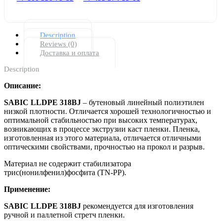
Description
Reviews (0)
Доставка и оплата
Description
Описание
:
SABIC
LLDPE 318
В
J
– бутеновый линейный полиэтилен
низкой плотности. Отличается хорошей технологичностью и
оптимальной стабильностью при высоких температурах,
возникающих в процессе экструзии каст пленки. Пленка,
изготовленная из этого материала, отличается отличными
оптическими свойствами, прочностью на прокол и разрыв.
Материал не содержит стабилизатора
трис(нонилфенил)фосфита (ТN-PP).
Применение
:
SABIC
LLDPE 318
В
J
рекомендуется для изготовления
ручной и паллетной стретч пленки.