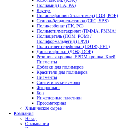
АСА-пластик (ASA)
Полиамид (ПА, PA)
Каучук
Полиолефиновый эластомер (ПОЭ, POE)
Стирол-бутадиен-стирол (СБС, SBS)
Поликарбонат (ПК, PC)
Полиметилметакрилат (ПММА, PMMA)
Полиацеталь (ПОМ, POM) /
Полиформальдегид (ПФЛ)
Полиэтилентерефталат (ПЭТФ, PET)
Диоктилфталат (ДОФ, DOP)
Резиновая крошка, EPDM крошка, Клей,
Пигменты
Добавки для полимеров
Красители для полимеров
Пигменты
Синтетические смолы
Фторопласт
Бор
Инженерные пластики
Прессматериал
Химическое сырье
Компания
Назад
О компании