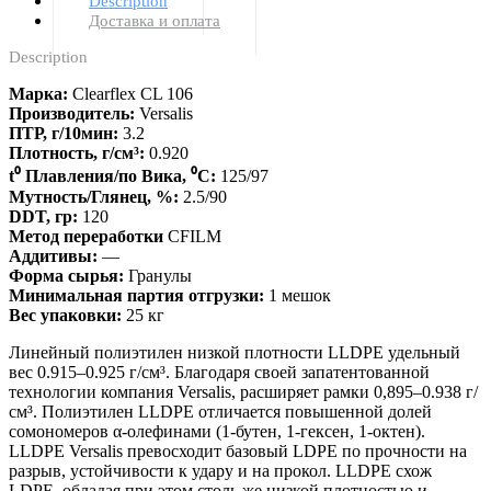
Description
Доставка и оплата
Description
Марка:
Clearflex CL 106
Производитель:
Versalis
ПТР, г/10мин:
3.2
Плотность, г/см³:
0.920
t⁰ Плавления/по Вика, ⁰С:
125/97
Мутность/Глянец, %:
2.5/90
DDT, гр:
120
Метод переработки
CFILM
Аддитивы:
—
Форма сырья:
Гранулы
Минимальная партия отгрузки:
1 мешок
Вес упаковки:
25 кг
Линейный полиэтилен низкой плотности LLDPE удельный
вес 0.915–0.925 г/см³. Благодаря своей запатентованной
технологии компания Versalis, расширяет рамки 0,895–0.938 г/
см³. Полиэтилен LLDPE отличается повышенной долей
сомономеров α-олефинами (1-бутен, 1-гексен, 1-октен).
LLDPE Versalis превосходит базовый LDPE по прочности на
разрыв, устойчивости к удару и на прокол. LLDPE схож
LDPE, обладая при этом столь же низкой плотностью и