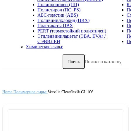
Полипропилен (ПП)
К
Полистирол (ПС, PS)
П
АБС-пластик (ABS)
С
Поливинилхлорид (ПВХ)
П
Пластикаты ПВХ
П
PERT (термостойкий полиэтилен)
П
Этиленвинилацетат (ЭВА, EVA) /
П
СЭВИЛЕН
П
Химическое сырье
Поиск
Home
Полимерное сырье
Versalis Clearflex® CL 106