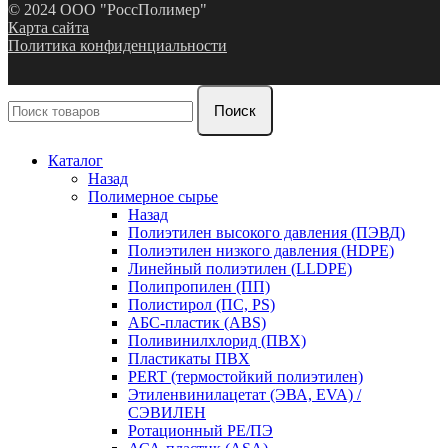
© 2024 ООО "РоссПолимер"
Карта сайта
Политика конфиденциальности
Поиск
Каталог
Назад
Полимерное сырье
Назад
Полиэтилен высокого давления (ПЭВД)
Полиэтилен низкого давления (HDPE)
Линейный полиэтилен (LLDPE)
Полипропилен (ПП)
Полистирол (ПС, PS)
АБС-пластик (ABS)
Поливинилхлорид (ПВХ)
Пластикаты ПВХ
PERT (термостойкий полиэтилен)
Этиленвинилацетат (ЭВА, EVA) /
СЭВИЛЕН
Ротационный PE/ПЭ