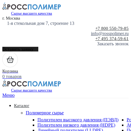
Сырье высшего качества
г. Москва
1-я стекольная дом 7, строение 13
+7 800 550-79-85
info@rosspolimer.ru
+7 495 374-59-61
Заказать звонок
Оставить заявку
Корзина
0 товаров
Сырье высшего качества
Меню
Каталог
Полимерное сырье
Полиэтилен высокого давления (ПЭВД)
Р
Полиэтилен низкого давления (HDPE)
А
Линейный полиэтилен (LLDPE)
П