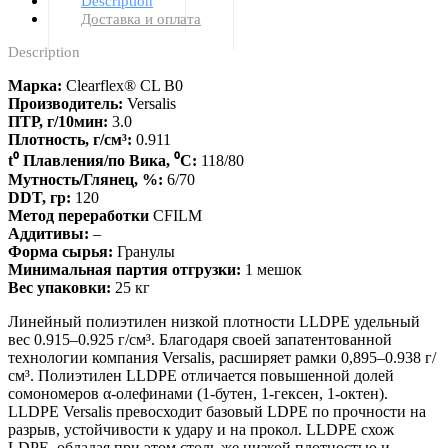
Description
Доставка и оплата
Description
Марка:
Clearflex® CL B0
Производитель:
Versalis
ПТР, г/10мин:
3.0
Плотность, г/см³:
0.911
t⁰ Плавления/по Вика, ⁰С:
118/80
Мутность/Глянец, %:
6/70
DDT, гр:
120
Метод переработки
CFILM
Аддитивы:
–
Форма сырья:
Гранулы
Минимальная партия отгрузки:
1 мешок
Вес упаковки:
25 кг
Линейный полиэтилен низкой плотности LLDPE удельный
вес 0.915–0.925 г/см³. Благодаря своей запатентованной
технологии компания Versalis, расширяет рамки 0,895–0.938 г/
см³. Полиэтилен LLDPE отличается повышенной долей
сомономеров α-олефинами (1-бутен, 1-гексен, 1-октен).
LLDPE Versalis превосходит базовый LDPE по прочности на
разрыв, устойчивости к удару и на прокол. LLDPE схож
LDPE, обладая при этом столь же низкой плотностью и