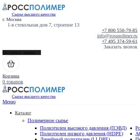
Сырье высшего качества
г. Москва
1-я стекольная дом 7, строение 13
+7 800 550-79-85
info@rosspolimer.ru
+7 495 374-59-61
Заказать звонок
Оставить заявку
Корзина
0 товаров
Сырье высшего качества
Меню
Каталог
Полимерное сырье
Полиэтилен высокого давления (ПЭВД)
Р
Полиэтилен низкого давления (HDPE)
А
Линейный полиэтилен (LLDPE)
П