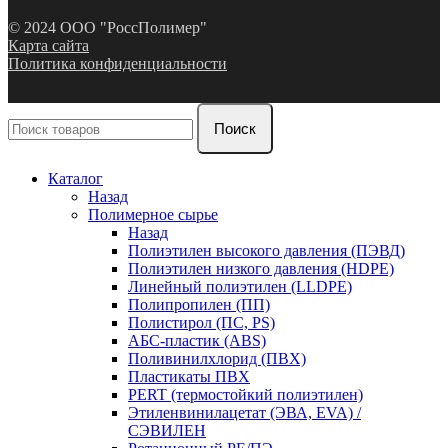
© 2024 ООО "РоссПолимер"
Карта сайта
Политика конфиденциальности
Поиск
Каталог
Назад
Полимерное сырье
Назад
Полиэтилен высокого давления (ПЭВД)
Полиэтилен низкого давления (HDPE)
Линейный полиэтилен (LLDPE)
Полипропилен (ПП)
Полистирол (ПС, PS)
АБС-пластик (ABS)
Поливинилхлорид (ПВХ)
Пластикаты ПВХ
PERT (термостойкий полиэтилен)
Этиленвинилацетат (ЭВА, EVA) /
СЭВИЛЕН