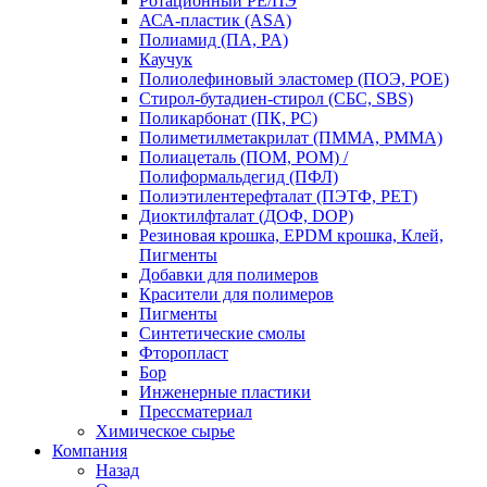
Ротационный PE/ПЭ
АСА-пластик (ASA)
Полиамид (ПА, PA)
Каучук
Полиолефиновый эластомер (ПОЭ, POE)
Стирол-бутадиен-стирол (СБС, SBS)
Поликарбонат (ПК, PC)
Полиметилметакрилат (ПММА, PMMA)
Полиацеталь (ПОМ, POM) /
Полиформальдегид (ПФЛ)
Полиэтилентерефталат (ПЭТФ, PET)
Диоктилфталат (ДОФ, DOP)
Резиновая крошка, EPDM крошка, Клей,
Пигменты
Добавки для полимеров
Красители для полимеров
Пигменты
Синтетические смолы
Фторопласт
Бор
Инженерные пластики
Прессматериал
Химическое сырье
Компания
Назад