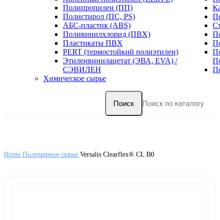
Полипропилен (ПП)
К
Полистирол (ПС, PS)
П
АБС-пластик (ABS)
С
Поливинилхлорид (ПВХ)
П
Пластикаты ПВХ
П
PERT (термостойкий полиэтилен)
П
Этиленвинилацетат (ЭВА, EVA) /
П
СЭВИЛЕН
П
Химическое сырье
Поиск
Home
Полимерное сырье
Versalis Clearflex® CL B0