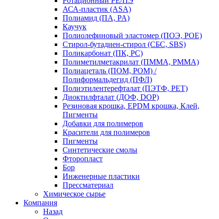
Ротационный PE/ПЭ
АСА-пластик (ASA)
Полиамид (ПА, PA)
Каучук
Полиолефиновый эластомер (ПОЭ, POE)
Стирол-бутадиен-стирол (СБС, SBS)
Поликарбонат (ПК, PC)
Полиметилметакрилат (ПММА, PMMA)
Полиацеталь (ПОМ, POM) /
Полиформальдегид (ПФЛ)
Полиэтилентерефталат (ПЭТФ, PET)
Диоктилфталат (ДОФ, DOP)
Резиновая крошка, EPDM крошка, Клей,
Пигменты
Добавки для полимеров
Красители для полимеров
Пигменты
Синтетические смолы
Фторопласт
Бор
Инженерные пластики
Прессматериал
Химическое сырье
Компания
Назад