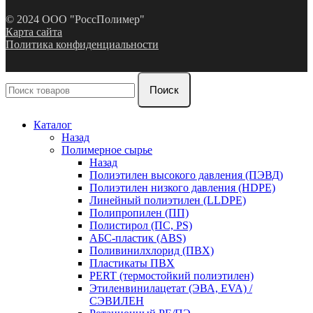
© 2024 ООО "РоссПолимер"
Карта сайта
Политика конфиденциальности
Поиск
Каталог
Назад
Полимерное сырье
Назад
Полиэтилен высокого давления (ПЭВД)
Полиэтилен низкого давления (HDPE)
Линейный полиэтилен (LLDPE)
Полипропилен (ПП)
Полистирол (ПС, PS)
АБС-пластик (ABS)
Поливинилхлорид (ПВХ)
Пластикаты ПВХ
PERT (термостойкий полиэтилен)
Этиленвинилацетат (ЭВА, EVA) /
СЭВИЛЕН