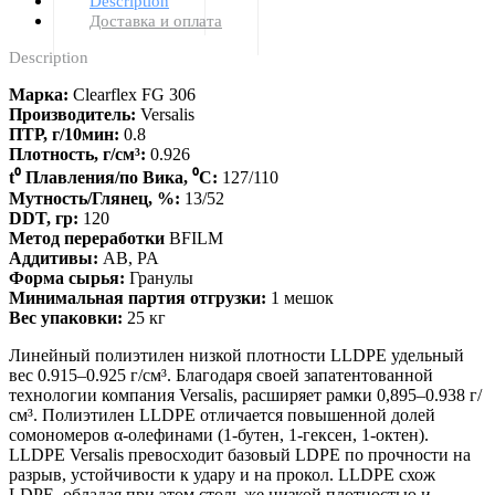
Description
Доставка и оплата
Description
Марка:
Clearflex FG 306
Производитель:
Versalis
ПТР, г/10мин:
0.8
Плотность, г/см³:
0.926
t⁰ Плавления/по Вика, ⁰С:
127/110
Мутность/Глянец, %:
13/52
DDT, гр:
120
Метод переработки
BFILM
Аддитивы:
AB, PA
Форма сырья:
Гранулы
Минимальная партия отгрузки:
1 мешок
Вес упаковки:
25 кг
Линейный полиэтилен низкой плотности LLDPE удельный
вес 0.915–0.925 г/см³. Благодаря своей запатентованной
технологии компания Versalis, расширяет рамки 0,895–0.938 г/
см³. Полиэтилен LLDPE отличается повышенной долей
сомономеров α-олефинами (1-бутен, 1-гексен, 1-октен).
LLDPE Versalis превосходит базовый LDPE по прочности на
разрыв, устойчивости к удару и на прокол. LLDPE схож
LDPE, обладая при этом столь же низкой плотностью и