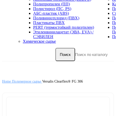
Полипропилен (ПП)
К
Полистирол (ПС, PS)
П
АБС-пластик (ABS)
С
Поливинилхлорид (ПВХ)
П
Пластикаты ПВХ
П
PERT (термостойкий полиэтилен)
П
Этиленвинилацетат (ЭВА, EVA) /
П
СЭВИЛЕН
П
Химическое сырье
Поиск
Home
Полимерное сырье
Versalis Clearflex® FG 306