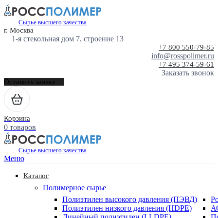
Сырье высшего качества
г. Москва
1-я стекольная дом 7, строение 13
+7 800 550-79-85
info@rosspolimer.ru
+7 495 374-59-61
Заказать звонок
Оставить заявку
Корзина
0 товаров
Сырье высшего качества
Меню
Каталог
Полимерное сырье
Полиэтилен высокого давления (ПЭВД)
Р
Полиэтилен низкого давления (HDPE)
А
Линейный полиэтилен (LLDPE)
П