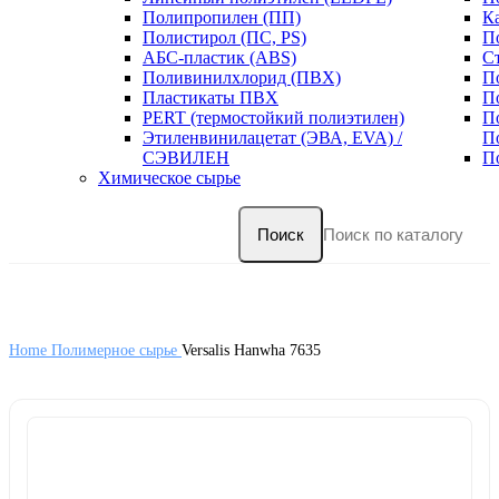
Полипропилен (ПП)
К
Полистирол (ПС, PS)
П
АБС-пластик (ABS)
С
Поливинилхлорид (ПВХ)
П
Пластикаты ПВХ
П
PERT (термостойкий полиэтилен)
П
Этиленвинилацетат (ЭВА, EVA) /
П
СЭВИЛЕН
П
Химическое сырье
Поиск
Home
Полимерное сырье
Versalis Hanwha 7635