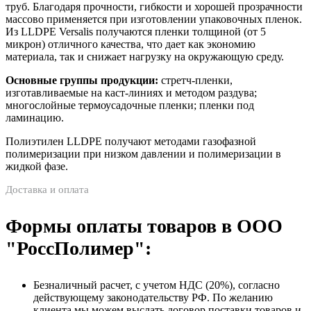
труб. Благодаря прочности, гибкости и хорошей прозрачности
массово применяется при изготовлении упаковочных пленок.
Из LLDPE Versalis получаются пленки толщиной (от 5
микрон) отличного качества, что дает как экономию
материала, так и снижает нагрузку на окружающую среду.
Основные группы продукции:
стретч-пленки,
изготавливаемые на каст-линиях и методом раздува;
многослойные термоусадочные пленки; пленки под
ламинацию.
Полиэтилен LLDPE получают методами газофазной
полимеризации при низком давлении и полимеризации в
жидкой фазе.
Доставка и оплата
Формы оплаты товаров в ООО
"РоссПолимер":
Безналичный расчет, с учетом НДС (20%), согласно
действующему законодательству РФ. По желанию
клиента мы можем выслать договор поставки товаров и