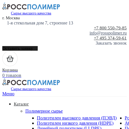
Сырье высшего качества
г. Москва
1-я стекольная дом 7, строение 13
+7 800 550-79-85
info@rosspolimer.ru
+7 495 374-59-61
Заказать звонок
Оставить заявку
Корзина
0 товаров
Сырье высшего качества
Меню
Каталог
Полимерное сырье
Полиэтилен высокого давления (ПЭВД)
Р
Полиэтилен низкого давления (HDPE)
А
Линейный полиэтилен (LLDPE)
П