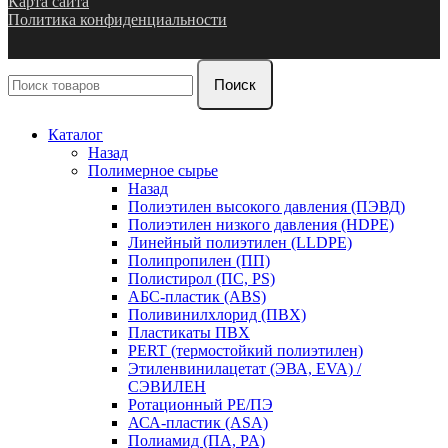
Карта сайта
Политика конфиденциальности
Поиск
Каталог
Назад
Полимерное сырье
Назад
Полиэтилен высокого давления (ПЭВД)
Полиэтилен низкого давления (HDPE)
Линейный полиэтилен (LLDPE)
Полипропилен (ПП)
Полистирол (ПС, PS)
АБС-пластик (ABS)
Поливинилхлорид (ПВХ)
Пластикаты ПВХ
PERT (термостойкий полиэтилен)
Этиленвинилацетат (ЭВА, EVA) /
СЭВИЛЕН
Ротационный PE/ПЭ
АСА-пластик (ASA)
Полиамид (ПА, PA)