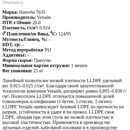
Description
Марка:
Hanwha 7635
Производитель:
Versalis
ПТР, г/10мин:
20.0
Плотность, г/см³:
0.924
t⁰ Плавления/по Вика, ⁰С:
124/95
Мутность/Глянец, %:
–
DDT, гр:
–
Метод переработки
INJ
Аддитивы:
–
Форма сырья:
Гранулы
Минимальная партия отгрузки:
1 мешок
Вес упаковки:
25 кг
Линейный полиэтилен низкой плотности LLDPE удельный
вес 0.915–0.925 г/см³. Благодаря своей запатентованной
технологии компания Versalis, расширяет рамки 0,895–0.938 г/
см³. Полиэтилен LLDPE отличается повышенной долей
сомономеров α-олефинами (1-бутен, 1-гексен, 1-октен).
LLDPE Versalis превосходит базовый LDPE по прочности на
разрыв, устойчивости к удару и на прокол. LLDPE схож
LDPE, обладая при этом столь же низкой плотностью и
высокой эластичностью. Применяется в производстве
литьевых изделий, кабельной изоляции и в производстве