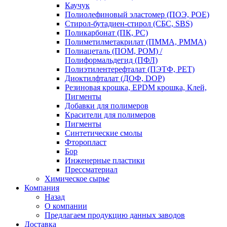
Каучук
Полиолефиновый эластомер (ПОЭ, POE)
Стирол-бутадиен-стирол (СБС, SBS)
Поликарбонат (ПК, PC)
Полиметилметакрилат (ПММА, PMMA)
Полиацеталь (ПОМ, POM) /
Полиформальдегид (ПФЛ)
Полиэтилентерефталат (ПЭТФ, PET)
Диоктилфталат (ДОФ, DOP)
Резиновая крошка, EPDM крошка, Клей,
Пигменты
Добавки для полимеров
Красители для полимеров
Пигменты
Синтетические смолы
Фторопласт
Бор
Инженерные пластики
Прессматериал
Химическое сырье
Компания
Назад
О компании
Предлагаем продукцию данных заводов
Доставка