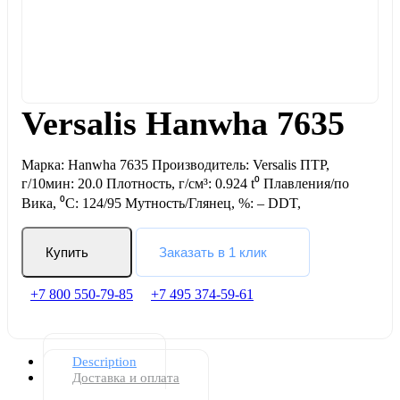
Versalis Hanwha 7635
Марка: Hanwha 7635 Производитель: Versalis ПТР,
г/10мин: 20.0 Плотность, г/см³: 0.924 t⁰ Плавления/по
Вика, ⁰С: 124/95 Мутность/Глянец, %: – DDT,
Купить
Заказать в 1 клик
+7 800 550-79-85
+7 495 374-59-61
Description
Доставка и оплата