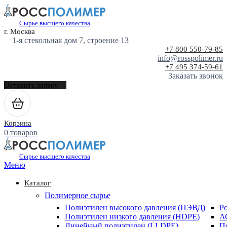
Сырье высшего качества
г. Москва
1-я стекольная дом 7, строение 13
+7 800 550-79-85
info@rosspolimer.ru
+7 495 374-59-61
Заказать звонок
Оставить заявку
Корзина
0 товаров
Сырье высшего качества
Меню
Каталог
Полимерное сырье
Полиэтилен высокого давления (ПЭВД)
Р
Полиэтилен низкого давления (HDPE)
А
Линейный полиэтилен (LLDPE)
П