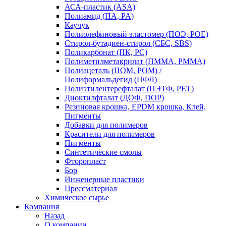
АСА-пластик (ASA)
Полиамид (ПА, PA)
Каучук
Полиолефиновый эластомер (ПОЭ, POE)
Стирол-бутадиен-стирол (СБС, SBS)
Поликарбонат (ПК, PC)
Полиметилметакрилат (ПММА, PMMA)
Полиацеталь (ПОМ, POM) /
Полиформальдегид (ПФЛ)
Полиэтилентерефталат (ПЭТФ, PET)
Диоктилфталат (ДОФ, DOP)
Резиновая крошка, EPDM крошка, Клей,
Пигменты
Добавки для полимеров
Красители для полимеров
Пигменты
Синтетические смолы
Фторопласт
Бор
Инженерные пластики
Прессматериал
Химическое сырье
Компания
Назад
О компании