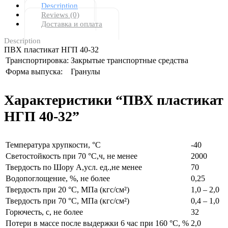
Description
Reviews (0)
Доставка и оплата
Description
ПВХ пластикат НГП 40-32
Транспортировка:
Закрытые транспортные средства
Форма выпуска:
Гранулы
Характеристики “ПВХ пластикат
НГП 40-32”
Температура хрупкости, °С
-40
Светостойкость при 70 °С,ч, не менее
2000
Твердость по Шору А,усл. ед.,не менее
70
Водопоглощение, %, не более
0,25
Твердость при 20 °С, МПа (кгс/см²)
1,0 – 2,0
Твердость при 70 °С, МПа (кгс/см²)
0,4 – 1,0
Горючесть, с, не более
32
Потери в массе после выдержки 6 час при 160 °С, %
2,0