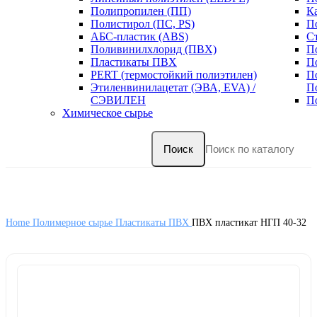
Полипропилен (ПП)
К
Полистирол (ПС, PS)
П
АБС-пластик (ABS)
С
Поливинилхлорид (ПВХ)
П
Пластикаты ПВХ
П
PERT (термостойкий полиэтилен)
П
Этиленвинилацетат (ЭВА, EVA) /
П
СЭВИЛЕН
П
Химическое сырье
Поиск
Home
Полимерное сырье
Пластикаты ПВХ
ПВХ пластикат НГП 40-32