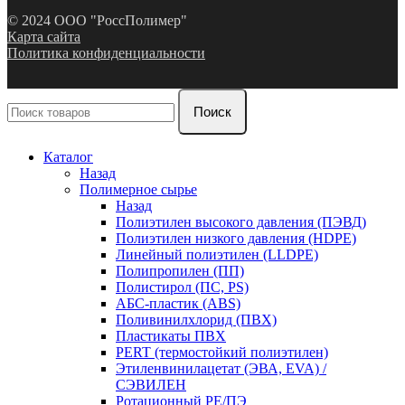
© 2024 ООО "РоссПолимер"
Карта сайта
Политика конфиденциальности
Поиск
Каталог
Назад
Полимерное сырье
Назад
Полиэтилен высокого давления (ПЭВД)
Полиэтилен низкого давления (HDPE)
Линейный полиэтилен (LLDPE)
Полипропилен (ПП)
Полистирол (ПС, PS)
АБС-пластик (ABS)
Поливинилхлорид (ПВХ)
Пластикаты ПВХ
PERT (термостойкий полиэтилен)
Этиленвинилацетат (ЭВА, EVA) /
СЭВИЛЕН
Ротационный PE/ПЭ