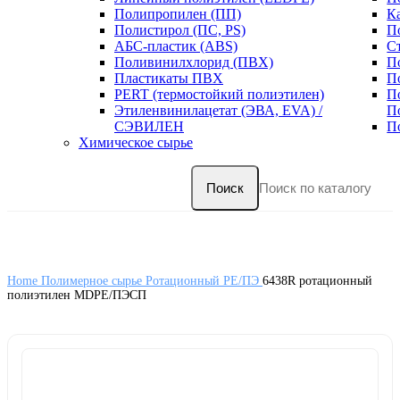
Полипропилен (ПП)
К
Полистирол (ПС, PS)
П
АБС-пластик (ABS)
С
Поливинилхлорид (ПВХ)
П
Пластикаты ПВХ
П
PERT (термостойкий полиэтилен)
П
Этиленвинилацетат (ЭВА, EVA) /
П
СЭВИЛЕН
П
Химическое сырье
Поиск
Home
Полимерное сырье
Ротационный PE/ПЭ
6438R ротационный
полиэтилен MDPE/ПЭСП