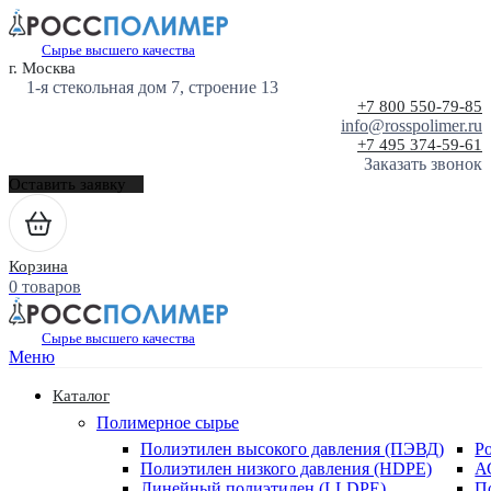
Сырье высшего качества
г. Москва
1-я стекольная дом 7, строение 13
+7 800 550-79-85
info@rosspolimer.ru
+7 495 374-59-61
Заказать звонок
Оставить заявку
Корзина
0 товаров
Сырье высшего качества
Меню
Каталог
Полимерное сырье
Полиэтилен высокого давления (ПЭВД)
Р
Полиэтилен низкого давления (HDPE)
А
Линейный полиэтилен (LLDPE)
П