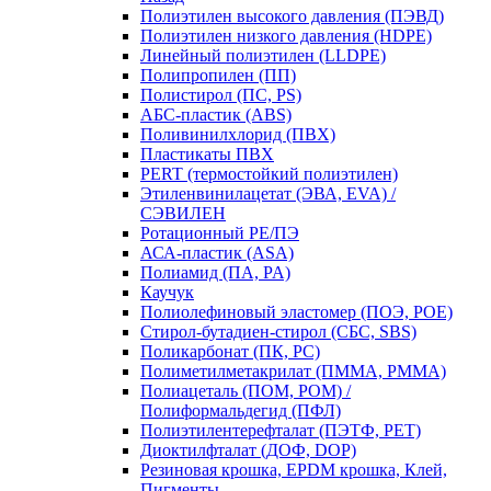
Полиэтилен высокого давления (ПЭВД)
Полиэтилен низкого давления (HDPE)
Линейный полиэтилен (LLDPE)
Полипропилен (ПП)
Полистирол (ПС, PS)
АБС-пластик (ABS)
Поливинилхлорид (ПВХ)
Пластикаты ПВХ
PERT (термостойкий полиэтилен)
Этиленвинилацетат (ЭВА, EVA) /
СЭВИЛЕН
Ротационный PE/ПЭ
АСА-пластик (ASA)
Полиамид (ПА, PA)
Каучук
Полиолефиновый эластомер (ПОЭ, POE)
Стирол-бутадиен-стирол (СБС, SBS)
Поликарбонат (ПК, PC)
Полиметилметакрилат (ПММА, PMMA)
Полиацеталь (ПОМ, POM) /
Полиформальдегид (ПФЛ)
Полиэтилентерефталат (ПЭТФ, PET)
Диоктилфталат (ДОФ, DOP)
Резиновая крошка, EPDM крошка, Клей,
Пигменты