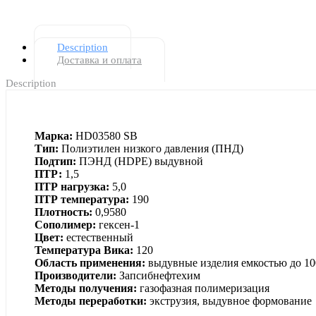
Description
Доставка и оплата
Description
Марка:
HD03580 SB
Тип:
Полиэтилен низкого давления (ПНД)
Подтип:
ПЭНД (НDPE) выдувной
ПТР:
1,5
ПТР нагрузка:
5,0
ПТР температура:
190
Плотность:
0,9580
Сополимер:
гексен-1
Цвет:
естественный
Температура Вика:
120
Область применения:
выдувные изделия емкостью до 10
Производители:
Запсибнефтехим
Методы получения:
газофазная полимеризация
Методы переработки:
экструзия, выдувное формование