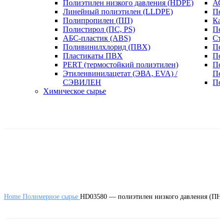
Полиэтилен низкого давления (HDPE)
А
Линейный полиэтилен (LLDPE)
П
Полипропилен (ПП)
К
Полистирол (ПС, PS)
П
АБС-пластик (ABS)
С
Поливинилхлорид (ПВХ)
П
Пластикаты ПВХ
П
PERT (термостойкий полиэтилен)
П
Этиленвинилацетат (ЭВА, EVA) /
П
СЭВИЛЕН
П
Химическое сырье
Home
Полимерное сырье
HD03580 — полиэтилен низкого давления (П