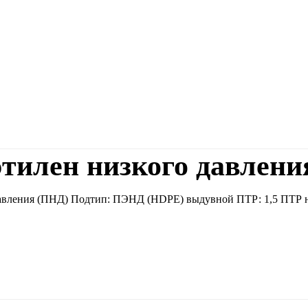
тилен низкого давлени
авления (ПНД) Подтип: ПЭНД (НDPE) выдувной ПТР: 1,5 ПТР наг