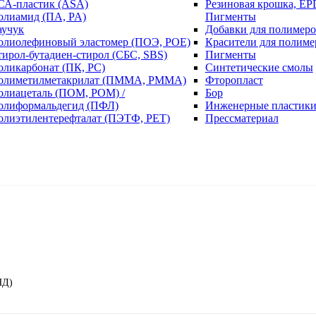
СА-пластик (ASA)
Резиновая крошка, EP
олиамид (ПА, PA)
Пигменты
аучук
Добавки для полимеро
олиолефиновый эластомер (ПОЭ, POE)
Красители для полиме
тирол-бутадиен-стирол (СБС, SBS)
Пигменты
оликарбонат (ПК, PC)
Синтетические смолы
олиметилметакрилат (ПММА, PMMA)
Фторопласт
олиацеталь (ПОМ, POM) /
Бор
олиформальдегид (ПФЛ)
Инженерные пластик
олиэтилентерефталат (ПЭТФ, PET)
Прессматериал
НД)