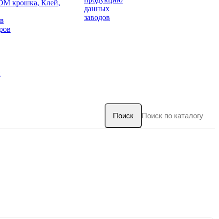
DM крошка, Клей,
данных
заводов
в
ров
и
Поиск