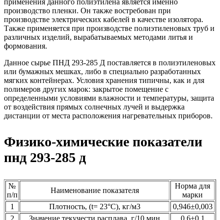
применения данного полиэтилена является именно
производство пленки. Он также востребован при
производстве электрических кабелей в качестве изолятора.
Также применяется при производстве полиэтиленовых труб и
различных изделий, вырабатываемых методами литья и
формования.
Данное сырье ПНД 293-285 Д поставляется в полиэтиленовых
или бумажных мешках, либо в специально разработанных
мягких контейнерах. Условия хранения типичны, как и для
полимеров других марок: закрытое помещение с
определенными условиями влажности и температуры, защита
от воздействия прямых солнечных лучей и выдержка
дистанции от места расположения нагревательных приборов.
Физико-химические показатели
пнд 293-285 д
№
Норма для
Наименование показателя
п/п
марки
1
Плотность, (t= 23°С), кг/м3
0,946±0,003
2
Значение текучести расплава, г/10 мин
0,6±0,1