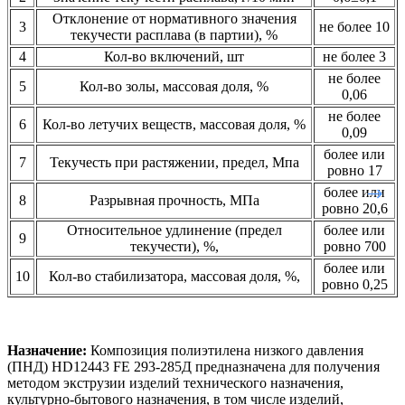
Отклонение от нормативного значения
3
не более 10
текучести расплава (в партии), %
4
Кол-во включений, шт
не более 3
не более
5
Кол-во золы, массовая доля, %
0,06
не более
6
Кол-во летучих веществ, массовая доля, %
0,09
более или
7
Текучесть при растяжении, предел, Мпа
ровно 17
более или
8
Разрывная прочность, МПа
ровно 20,6
Относительное удлинение (предел
более или
9
текучести), %,
ровно 700
более или
10
Кол-во стабилизатора, массовая доля, %,
ровно 0,25
Назначение:
Композиция полиэтилена низкого давления
(ПНД) HD12443 FE 293-285Д предназначена для получения
методом экструзии изделий технического назначения,
культурно-бытового назначения, в том числе изделий,