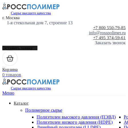
Сырье высшего качества
г. Москва
1-я стекольная дом 7, строение 13
+7 800 550-79-85
info@rosspolimer.ru
+7 495 374-59-61
Заказать звонок
Оставить заявку
Корзина
0 товаров
Сырье высшего качества
Меню
Каталог
Полимерное сырье
Полиэтилен высокого давления (ПЭВД)
Р
Полиэтилен низкого давления (HDPE)
А
Линейный полиэтилен (LLDPE)
П