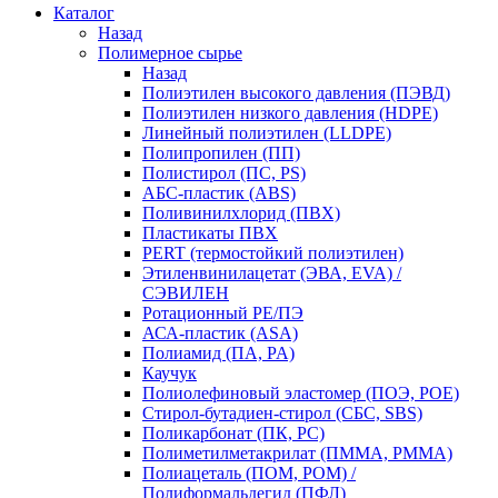
Каталог
Назад
Полимерное сырье
Назад
Полиэтилен высокого давления (ПЭВД)
Полиэтилен низкого давления (HDPE)
Линейный полиэтилен (LLDPE)
Полипропилен (ПП)
Полистирол (ПС, PS)
АБС-пластик (ABS)
Поливинилхлорид (ПВХ)
Пластикаты ПВХ
PERT (термостойкий полиэтилен)
Этиленвинилацетат (ЭВА, EVA) /
СЭВИЛЕН
Ротационный PE/ПЭ
АСА-пластик (ASA)
Полиамид (ПА, PA)
Каучук
Полиолефиновый эластомер (ПОЭ, POE)
Стирол-бутадиен-стирол (СБС, SBS)
Поликарбонат (ПК, PC)
Полиметилметакрилат (ПММА, PMMA)
Полиацеталь (ПОМ, POM) /
Полиформальдегид (ПФЛ)