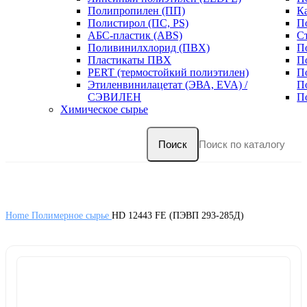
Полипропилен (ПП)
К
Полистирол (ПС, PS)
П
АБС-пластик (ABS)
С
Поливинилхлорид (ПВХ)
П
Пластикаты ПВХ
П
PERT (термостойкий полиэтилен)
П
Этиленвинилацетат (ЭВА, EVA) /
П
СЭВИЛЕН
П
Химическое сырье
Поиск
Home
Полимерное сырье
HD 12443 FE (ПЭВП 293-285Д)