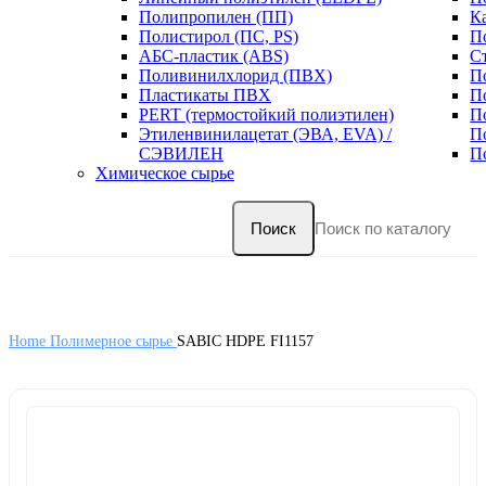
Полипропилен (ПП)
К
Полистирол (ПС, PS)
П
АБС-пластик (ABS)
С
Поливинилхлорид (ПВХ)
П
Пластикаты ПВХ
П
PERT (термостойкий полиэтилен)
П
Этиленвинилацетат (ЭВА, EVA) /
П
СЭВИЛЕН
П
Химическое сырье
Поиск
Home
Полимерное сырье
SABIC HDPE FI1157