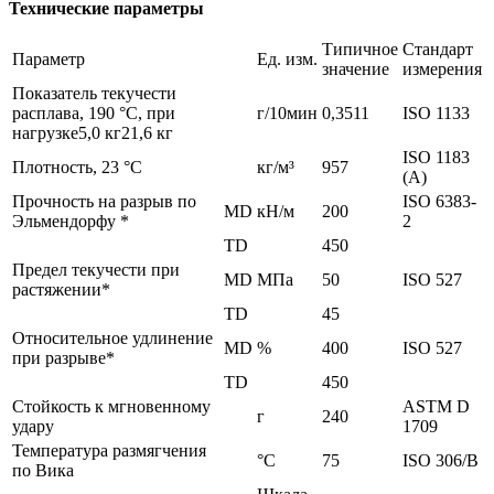
Технические параметры
Типичное
Стандарт
Параметр
Ед. изм.
значение
измерения
Показатель текучести
расплава, 190 °C, при
г/10мин
0,3511
ISO 1133
нагрузке5,0 кг21,6 кг
ISO 1183
Плотность, 23 °C
кг/м³
957
(А)
Прочность на разрыв по
ISO 6383-
MD
кН/м
200
Эльмендорфу *
2
TD
450
Предел текучести при
MD
МПа
50
ISO 527
растяжении*
TD
45
Относительное удлинение
MD
%
400
ISO 527
при разрыве*
TD
450
Стойкость к мгновенному
ASTM D
г
240
удару
1709
Температура размягчения
°C
75
ISO 306/B
по Вика