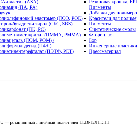
СА-пластик (ASA)
Резиновая крошка, EP
олиамид (ПА, PA)
Пигменты
аучук
Добавки для полимеро
олиолефиновый эластомер (ПОЭ, POE)
Красители для полиме
тирол-бутадиен-стирол (СБС, SBS)
Пигменты
оликарбонат (ПК, PC)
Синтетические смолы
олиметилметакрилат (ПММА, PMMA)
Фторопласт
олиацеталь (ПОМ, POM) /
Бор
олиформальдегид (ПФЛ)
Инженерные пластик
олиэтилентерефталат (ПЭТФ, PET)
Прессматериал
N 50 U — ротационный линейный полиэтилен LLDPE/ЛПЭНП