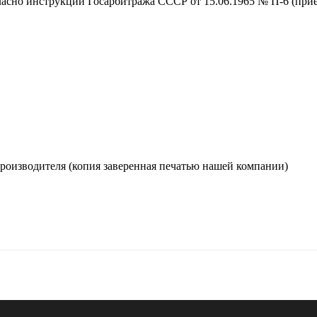
ласно инструкций Госарбитража СССР от 15.06.1965 № П-6 (прием
производителя (копия заверенная печатью нашей компании)