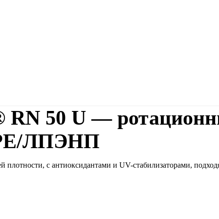
ex® RN 50 U — ротацио
DPE/ЛПЭНП
дней плотности, с антиоксидантами и UV-стабилизаторами, подх