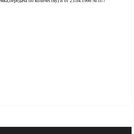
ка,передача по количеству) и от 25.04.1966 № П-7