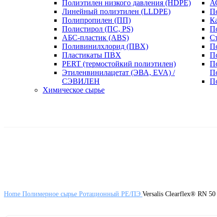
Полиэтилен низкого давления (HDPE)
А
Линейный полиэтилен (LLDPE)
П
Полипропилен (ПП)
К
Полистирол (ПС, PS)
П
АБС-пластик (ABS)
С
Поливинилхлорид (ПВХ)
П
Пластикаты ПВХ
П
PERT (термостойкий полиэтилен)
П
Этиленвинилацетат (ЭВА, EVA) /
П
СЭВИЛЕН
П
Химическое сырье
Home
Полимерное сырье
Ротационный PE/ПЭ
Versalis Clearflex® R