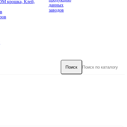
DM крошка, Клей,
данных
заводов
в
ров
и
Поиск