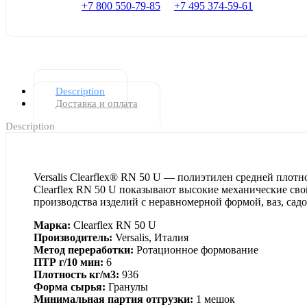
+7 800 550-79-85
+7 495 374-59-61
Description
Доставка и оплата
Description
Versalis Clearflex® RN 50 U — полиэтилен средней пло
Clearflex RN 50 U показывают высокие механические сво
производства изделий с неравномерной формой, ваз, сад
Марка:
Clearflex RN 50 U
Производитель:
Versalis, Италия
Метод переработки:
Ротационное формование
ПТР г/10 мин:
6
Плотность кг/м3:
936
Форма сырья:
Гранулы
Минимальная партия отгрузки:
1 мешок