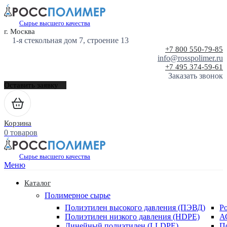
Сырье высшего качества
г. Москва
1-я стекольная дом 7, строение 13
+7 800 550-79-85
info@rosspolimer.ru
+7 495 374-59-61
Заказать звонок
Оставить заявку
Корзина
0 товаров
Сырье высшего качества
Меню
Каталог
Полимерное сырье
Полиэтилен высокого давления (ПЭВД)
Р
Полиэтилен низкого давления (HDPE)
А
Линейный полиэтилен (LLDPE)
П