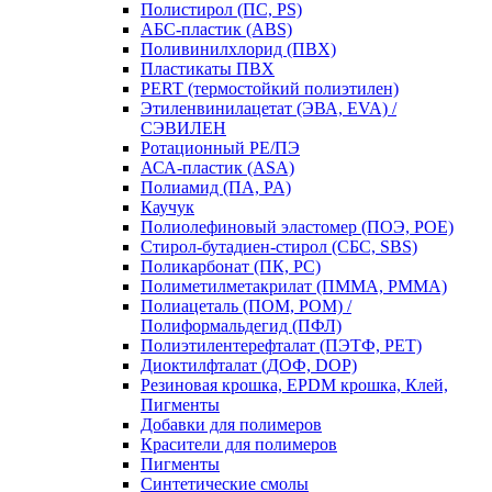
Полистирол (ПС, PS)
АБС-пластик (ABS)
Поливинилхлорид (ПВХ)
Пластикаты ПВХ
PERT (термостойкий полиэтилен)
Этиленвинилацетат (ЭВА, EVA) /
СЭВИЛЕН
Ротационный PE/ПЭ
АСА-пластик (ASA)
Полиамид (ПА, PA)
Каучук
Полиолефиновый эластомер (ПОЭ, POE)
Стирол-бутадиен-стирол (СБС, SBS)
Поликарбонат (ПК, PC)
Полиметилметакрилат (ПММА, PMMA)
Полиацеталь (ПОМ, POM) /
Полиформальдегид (ПФЛ)
Полиэтилентерефталат (ПЭТФ, PET)
Диоктилфталат (ДОФ, DOP)
Резиновая крошка, EPDM крошка, Клей,
Пигменты
Добавки для полимеров
Красители для полимеров
Пигменты
Синтетические смолы