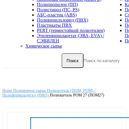
Полипропилен (ПП)
К
Полистирол (ПС, PS)
П
АБС-пластик (ABS)
С
Поливинилхлорид (ПВХ)
П
Пластикаты ПВХ
П
PERT (термостойкий полиэтилен)
П
Этиленвинилацетат (ЭВА, EVA) /
П
СЭВИЛЕН
П
Химическое сырье
Поиск
Home
Полимерное сырье
Полиацеталь (ПОМ, POM) /
Полиформальдегид (ПФЛ)
Полиацеталь POM 27 (ПОМ27)