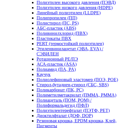
Полиэтилен высокого давления (ПЭВД)
Полиэтилен низкого давления (HDPE)
Линейный полиэтилен (LLDPE)
Полипропилен (ПП)
Полистирол (ПС, PS)
АБС-пластик (ABS)
Поливинилхлорид (ПВХ)
Пластикаты ПВХ
PERT (термостойкий полиэтилен)
Этиленвинилацетат (ЭВА, EVA) /
СЭВИЛЕН
Ротационный PE/ПЭ
АСА-пластик (ASA)
Полиамид (ПА, PA)
Каучук
Полиолефиновый эластомер (ПОЭ, POE)
Стирол-бутадиен-стирол (СБС, SBS)
Поликарбонат (ПК, PC)
Полиметилметакрилат (ПММА, PMMA)
Полиацеталь (ПОМ, POM) /
Полиформальдегид (ПФЛ)
Полиэтилентерефталат (ПЭТФ, PET)
Диоктилфталат (ДОФ, DOP)
Резиновая крошка, EPDM крошка, Клей,
Пигменты