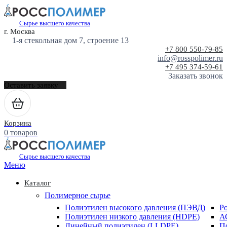
Сырье высшего качества
г. Москва
1-я стекольная дом 7, строение 13
+7 800 550-79-85
info@rosspolimer.ru
+7 495 374-59-61
Заказать звонок
Оставить заявку
Корзина
0 товаров
Сырье высшего качества
Меню
Каталог
Полимерное сырье
Полиэтилен высокого давления (ПЭВД)
Р
Полиэтилен низкого давления (HDPE)
А
Линейный полиэтилен (LLDPE)
П