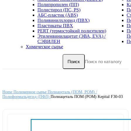
Полипропилен (ПП)
К
Полистирол (ПС, PS)
П
АБС-пластик (ABS)
С
Поливинилхлорид (ПВХ)
П
Пластикаты ПВХ
П
PERT (термостойкий полиэтилен)
П
Этиленвинилацетат (ЭВА, EVA) /
П
СЭВИЛЕН
П
Химическое сырье
Поиск
Home
Полимерное сырье
Полиацеталь (ПОМ, POM) /
Полиформальдегид (ПФЛ)
Полиацеталь ПОМ (POM) Kepital F30-03