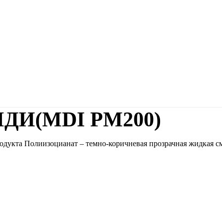
МДИ(MDI PM200)
кта Полиизоцианат – темно-коричневая прозрачная жидкая сме