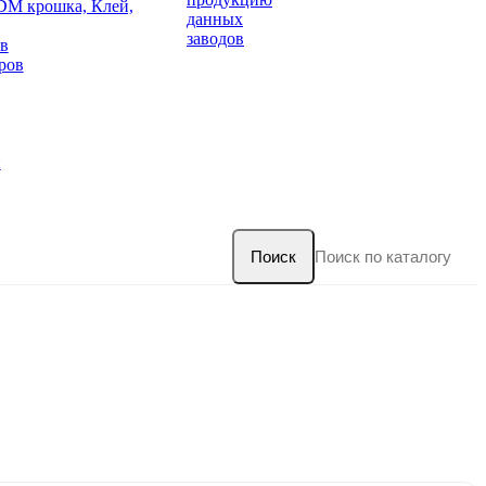
DM крошка, Клей,
данных
заводов
в
ров
и
Поиск