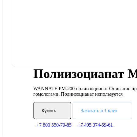
Полиизоцианат 
WANNATE PM-200 полиизоцианат Описание проду
гомологами. Полиизоцианат используется
Купить
Заказать в 1 клик
+7 800 550-79-85
+7 495 374-59-61