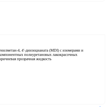
илметан-4, 4′-диизоцианата (MDI) с изомерами и
ухкомпонентных полиуретановых лакокрасочных
оричневая прозрачная жидкость