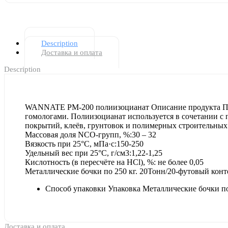
Description
Доставка и оплата
Description
WANNATE PM-200 полиизоцианат Описание продукта Поли
гомологами. Полиизоцианат используется в сочетании с
покрытий, клеёв, грунтовок и полимерных строительных
Массовая доля NCO-групп, %:30 – 32
Вязкость при 25°C, мПа·с:150-250
Удельный вес при 25°C, г/см3:1,22-1,25
Кислотность (в пересчёте на HCl), %: не более 0,05
Металлические бочки по 250 кг. 20Тонн/20-футовый кон
Способ упаковки Упаковка Металлические бочки по
Доставка и оплата