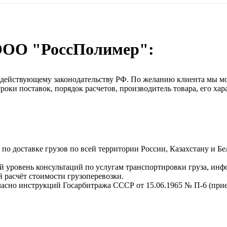
ООО "РоссПолимер":
о действующему законодательству РФ. По желанию клиента мы м
оки поставок, порядок расчетов, производитель товара, его хар
о доставке грузов по всей территории России, Казахстану и Бе
 уровень консультаций по услугам транспортировки груза, инф
 расчёт стоимости грузоперевозки.
ласно инструкций Госарбитража СССР от 15.06.1965 № П-6 (прием