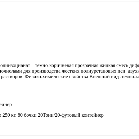
изоцианат – темно-коричневая прозрачная жидкая смесь дифен
 полиолами для производства жестких полиуретановых пен, дв
 растворов. Физико-химические свойства Внешний вид :темно-к
тейнер
 250 кг. 80 бочки 20Тонн/20-футовый контейнер