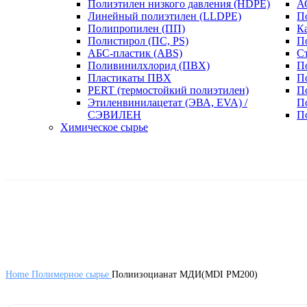
Полиэтилен низкого давления (HDPE)
А
Линейный полиэтилен (LLDPE)
П
Полипропилен (ПП)
К
Полистирол (ПС, PS)
П
АБС-пластик (ABS)
С
Поливинилхлорид (ПВХ)
П
Пластикаты ПВХ
П
PERT (термостойкий полиэтилен)
П
Этиленвинилацетат (ЭВА, EVA) /
П
СЭВИЛЕН
П
Химическое сырье
Home
Полимерное сырье
Полиизоцианат МДИ(MDI PM200)