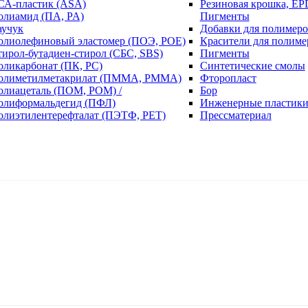
СА-пластик (ASA)
Резиновая крошка, EP
олиамид (ПА, PA)
Пигменты
аучук
Добавки для полимеро
олиолефиновый эластомер (ПОЭ, POE)
Красители для полиме
тирол-бутадиен-стирол (СБС, SBS)
Пигменты
оликарбонат (ПК, PC)
Синтетические смолы
олиметилметакрилат (ПММА, PMMA)
Фторопласт
олиацеталь (ПОМ, POM) /
Бор
олиформальдегид (ПФЛ)
Инженерные пластик
олиэтилентерефталат (ПЭТФ, PET)
Прессматериал