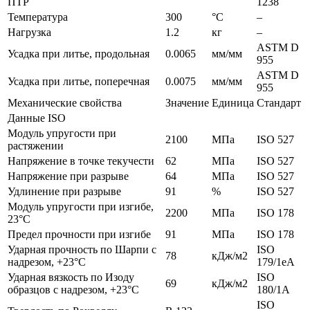
ПТР
1238
Температура
300
°C
–
Нагрузка
1.2
кг
–
ASTM D
Усадка при литье, продольная
0.0065
мм/мм
955
ASTM D
Усадка при литье, поперечная
0.0075
мм/мм
955
Механические свойства
Значение
Единица
Стандарт
Данные ISO
Модуль упругости при
2100
МПа
ISO 527
растяжении
Напряжение в точке текучести
62
МПа
ISO 527
Напряжение при разрыве
64
МПа
ISO 527
Удлинение при разрыве
91
%
ISO 527
Модуль упругости при изгибе,
2200
МПа
ISO 178
23°C
Предел прочности при изгибе
91
МПа
ISO 178
Ударная прочность по Шарпи с
ISO
78
кДж/м2
надрезом, +23°C
179/1eA
Ударная вязкость по Изоду
ISO
69
кДж/м2
образцов с надрезом, +23°C
180/1A
ISO