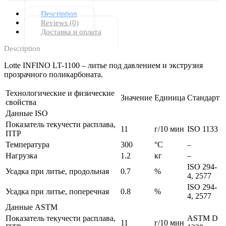
Description
Reviews (0)
Доставка и оплата
Description
Lotte INFINO LT-1100 – литье под давлением и экструзия
прозрачного поликарбоната.
Технологические и физические
Значение
Единица
Стандарт
свойства
Данные ISO
Показатель текучести расплава,
11
г/10 мин
ISO 1133
ПТР
Температура
300
°C
–
Нагрузка
1.2
кг
–
ISO 294-
Усадка при литье, продольная
0.7
%
4, 2577
ISO 294-
Усадка при литье, поперечная
0.8
%
4, 2577
Данные ASTM
Показатель текучести расплава,
ASTM D
11
г/10 мин