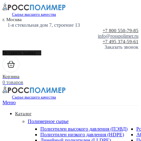
Сырье высшего качества
г. Москва
1-я стекольная дом 7, строение 13
+7 800 550-79-85
info@rosspolimer.ru
+7 495 374-59-61
Заказать звонок
Оставить заявку
Корзина
0 товаров
Сырье высшего качества
Меню
Каталог
Полимерное сырье
Полиэтилен высокого давления (ПЭВД)
Р
Полиэтилен низкого давления (HDPE)
А
Линейный полиэтилен (LLDPE)
П