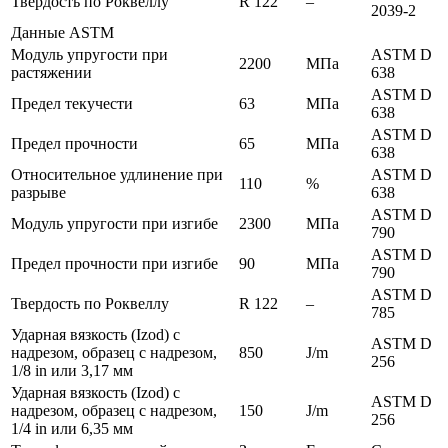
Твердость по Роквеллу
R 122
–
2039-2
Данные ASTM
Модуль упругости при
ASTM D
2200
МПа
растяжении
638
ASTM D
Предел текучести
63
МПа
638
ASTM D
Предел прочности
65
МПа
638
Относительное удлинение при
ASTM D
110
%
разрыве
638
ASTM D
Модуль упругости при изгибе
2300
МПа
790
ASTM D
Предел прочности при изгибе
90
МПа
790
ASTM D
Твердость по Роквеллу
R 122
–
785
Ударная вязкость (Izod) с
ASTM D
надрезом, образец с надрезом,
850
J/m
256
1/8 in или 3,17 мм
Ударная вязкость (Izod) с
ASTM D
надрезом, образец с надрезом,
150
J/m
256
1/4 in или 6,35 мм