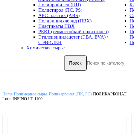
Полипропилен (ПП)
К
Полистирол (ПС, PS)
П
АБС-пластик (ABS)
С
Поливинилхлорид (ПВХ)
П
Пластикаты ПВХ
П
PERT (термостойкий полиэтилен)
П
Этиленвинилацетат (ЭВА, EVA) /
П
СЭВИЛЕН
П
Химическое сырье
Поиск
Home
Полимерное сырье
Поликарбонат (ПК, PC)
ПОЛИКАРБОНАТ
Lotte INFINO LT-1100