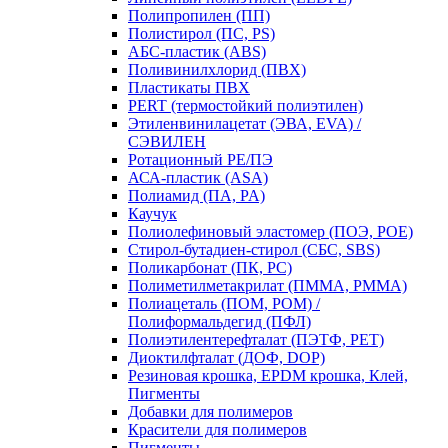
Полипропилен (ПП)
Полистирол (ПС, PS)
АБС-пластик (ABS)
Поливинилхлорид (ПВХ)
Пластикаты ПВХ
PERT (термостойкий полиэтилен)
Этиленвинилацетат (ЭВА, EVA) /
СЭВИЛЕН
Ротационный PE/ПЭ
АСА-пластик (ASA)
Полиамид (ПА, PA)
Каучук
Полиолефиновый эластомер (ПОЭ, POE)
Стирол-бутадиен-стирол (СБС, SBS)
Поликарбонат (ПК, PC)
Полиметилметакрилат (ПММА, PMMA)
Полиацеталь (ПОМ, POM) /
Полиформальдегид (ПФЛ)
Полиэтилентерефталат (ПЭТФ, PET)
Диоктилфталат (ДОФ, DOP)
Резиновая крошка, EPDM крошка, Клей,
Пигменты
Добавки для полимеров
Красители для полимеров
Пигменты