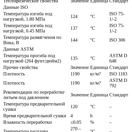
Теплофизические свойства
Значение
Единица
Стандарт
Данные ISO
Температура изгиба под
ISO 75-
124
°C
нагрузкой, 1.80 МПа
1/-2
Температура изгиба под
ISO 75-
137
°C
нагрузкой, 0.45 МПа
1/-2
Температура размягчения по
144
°C
ISO 306
Вика, B
Данные ASTM
Температура прогиба под
ASTM D
135
°C
нагрузкой (264 фунт/дюйм2)
648
Прочие свойства
Значение
Единица
Стандарт
Плотность
1190
кг/м?
ISO 1183
ASTM D
Плотность
1190
кг/м?
792
Рекомендации по переработке
Значение
Единица
Стандарт
литьем под давлением
Температура предварительной
120
°C
–
сушки
Время предварительной сушки
4
h
–
Влажность переработки
≤0.05
%
–
270 –
Температура расплава
°C
–