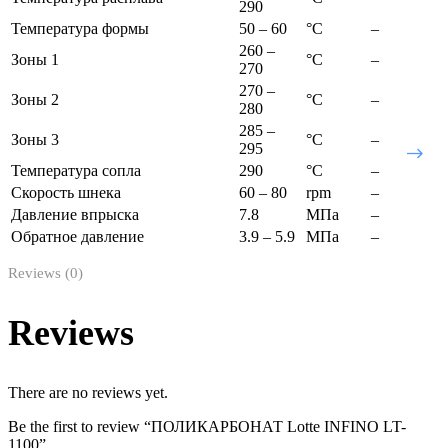
290
Температура формы
50 – 60
°C
–
260 –
Зоны 1
°C
–
270
270 –
Зоны 2
°C
–
280
285 –
Зоны 3
°C
–
295
Температура сопла
290
°C
–
Скорость шнека
60 – 80
rpm
–
Давление впрыска
7.8
МПа
–
Обратное давление
3.9 – 5.9
МПа
–
Reviews (0)
Reviews
There are no reviews yet.
Be the first to review “ПОЛИКАРБОНАТ Lotte INFINO LT-
1100”