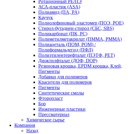
Ротационный PE/ПЭ
АСА-пластик (ASA)
Полиамид (ПА, PA)
Каучук
Полиолефиновый эластомер (ПОЭ, POE)
Стирол-бутадиен-стирол (СБС, SBS)
Поликарбонат (ПК, PC)
Полиметилметакрилат (ПММА, PMMA)
Полиацеталь (ПОМ, POM) /
Полиформальдегид (ПФЛ)
Полиэтилентерефталат (ПЭТФ, PET)
Диоктилфталат (ДОФ, DOP)
Резиновая крошка, EPDM крошка, Клей,
Пигменты
Добавки для полимеров
Красители для полимеров
Пигменты
Синтетические смолы
Фторопласт
Бор
Инженерные пластики
Прессматериал
Химическое сырье
Компания
Назад