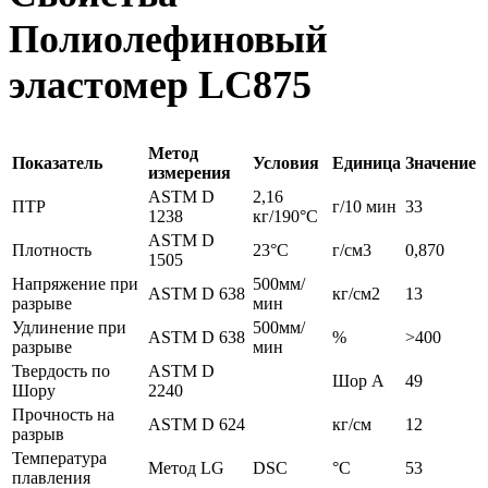
Полиолефиновый
эластомер LC875
Метод
Показатель
Условия
Единица
Значение
измерения
ASTM D
2,16
ПТР
г/10 мин
33
1238
кг/190°С
ASTM D
Плотность
23°C
г/см3
0,870
1505
Напряжение при
500мм/
ASTM D 638
кг/см2
13
разрыве
мин
Удлинение при
500мм/
ASTM D 638
%
>400
разрыве
мин
Твердость по
ASTM D
Шор A
49
Шору
2240
Прочность на
ASTM D 624
кг/см
12
разрыв
Температура
Метод LG
DSC
°С
53
плавления