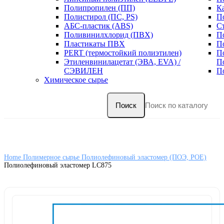
Полипропилен (ПП)
К
Полистирол (ПС, PS)
П
АБС-пластик (ABS)
С
Поливинилхлорид (ПВХ)
П
Пластикаты ПВХ
П
PERT (термостойкий полиэтилен)
П
Этиленвинилацетат (ЭВА, EVA) /
П
СЭВИЛЕН
П
Химическое сырье
Поиск
Home
Полимерное сырье
Полиолефиновый эластомер (ПОЭ, POE)
Полиолефиновый эластомер LC875