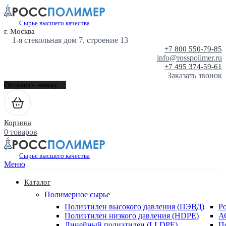
Сырье высшего качества
г. Москва
1-я стекольная дом 7, строение 13
+7 800 550-79-85
info@rosspolimer.ru
+7 495 374-59-61
Заказать звонок
Оставить заявку
Корзина
0 товаров
Сырье высшего качества
Меню
Каталог
Полимерное сырье
Полиэтилен высокого давления (ПЭВД)
Р
Полиэтилен низкого давления (HDPE)
А
Линейный полиэтилен (LLDPE)
П