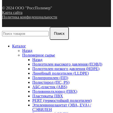
© 2024 ООО "РоссПолимер"
Карта сайта
Политика конфиденциальности
Поиск
Каталог
Назад
Полимерное сырье
Назад
Полиэтилен высокого давления (ПЭВД)
Полиэтилен низкого давления (HDPE)
Линейный полиэтилен (LLDPE)
Полипропилен (ПП)
Полистирол (ПС, PS)
АБС-пластик (ABS)
Поливинилхлорид (ПВХ)
Пластикаты ПВХ
PERT (термостойкий полиэтилен)
Этиленвинилацетат (ЭВА, EVA) /
СЭВИЛЕН