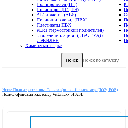
Полипропилен (ПП)
К
Полистирол (ПС, PS)
П
АБС-пластик (ABS)
С
Поливинилхлорид (ПВХ)
П
Пластикаты ПВХ
П
PERT (термостойкий полиэтилен)
П
Этиленвинилацетат (ЭВА, EVA) /
П
СЭВИЛЕН
П
Химическое сырье
Поиск
Home
Полимерное сырье
Полиолефиновый эластомер (ПОЭ, POE)
Полиолефиновый эластомер Vistamaxx 6102FL