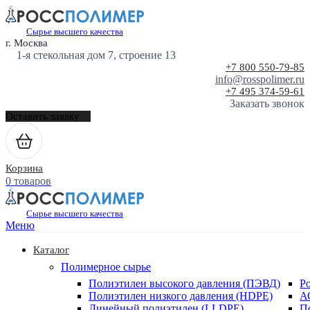
Сырье высшего качества
г. Москва
1-я стекольная дом 7, строение 13
+7 800 550-79-85
info@rosspolimer.ru
+7 495 374-59-61
Заказать звонок
Оставить заявку
Корзина
0 товаров
Сырье высшего качества
Меню
Каталог
Полимерное сырье
Полиэтилен высокого давления (ПЭВД)
Р
Полиэтилен низкого давления (HDPE)
А
Линейный полиэтилен (LLDPE)
П