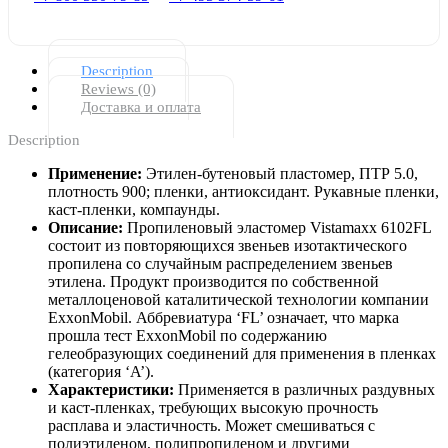
Description
Reviews (0)
Доставка и оплата
Description
Применение:
Этилен-бутеновый пластомер, ПТР 5.0,
плотность 900; пленки, антиоксидант. Рукавные пленки,
каст-пленки, компаунды.
Описание:
Пропиленовый эластомер Vistamaxx 6102FL
состоит из повторяющихся звеньев изотактического
пропилена со случайным распределением звеньев
этилена. Продукт производится по собственной
металлоценовой каталитической технологии компании
ExxonMobil. Аббревиатура ‘FL’ означает, что марка
прошла тест ExxonMobil по содержанию
гелеобразующих соединений для применения в пленках
(категория ‘A’).
Характеристики:
Применяется в различных раздувных
и каст-пленках, требующих высокую прочность
расплава и эластичность. Может смешиваться с
полиэтиленом, полипропиленом и другими