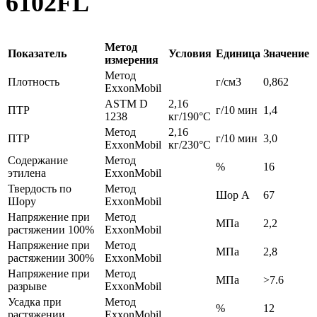
6102FL
Метод
Показатель
Условия
Единица
Значение
измерения
Метод
Плотность
г/см3
0,862
ExxonMobil
ASTM D
2,16
ПТР
г/10 мин
1,4
1238
кг/190°С
Метод
2,16
ПТР
г/10 мин
3,0
ExxonMobil
кг/230°С
Содержание
Метод
%
16
этилена
ExxonMobil
Твердость по
Метод
Шор A
67
Шору
ExxonMobil
Напряжение при
Метод
МПа
2,2
растяжении 100%
ExxonMobil
Напряжение при
Метод
МПа
2,8
растяжении 300%
ExxonMobil
Напряжение при
Метод
МПа
>7.6
разрыве
ExxonMobil
Усадка при
Метод
%
12
растяжении
ExxonMobil