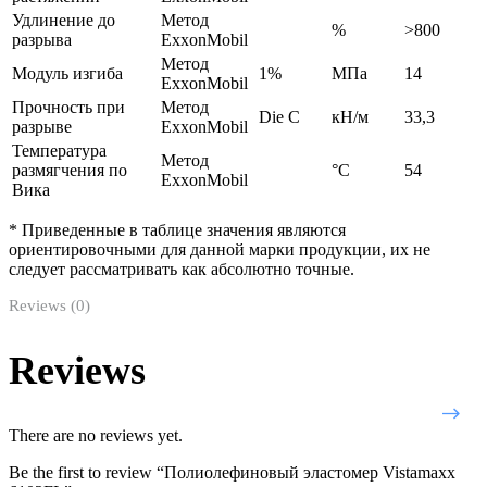
Удлинение до
Метод
%
>800
разрыва
ExxonMobil
Метод
Модуль изгиба
1%
МПа
14
ExxonMobil
Прочность при
Метод
Die C
кН/м
33,3
разрыве
ExxonMobil
Температура
Метод
размягчения по
°С
54
ExxonMobil
Вика
* Приведенные в таблице значения являются
ориентировочными для данной марки продукции, их не
следует рассматривать как абсолютно точные.
Reviews (0)
Reviews
There are no reviews yet.
Be the first to review “Полиолефиновый эластомер Vistamaxx