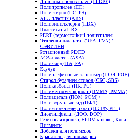
Линейный полиэтилен (LLDPE)
Полипропилен (ПП)
Полистирол (ПС, PS)
АБС-пластик (ABS)
Поливинилхлорид (ПВХ)
Пластикаты ПВХ
PERT (термостойкий полиэтилен)
Этиленвинилацетат (ЭВА, EVA) /
СЭВИЛЕН
Ротационный PE/ПЭ
АСА-пластик (ASA)
Полиамид (ПА, PA)
Каучук
Полиолефиновый эластомер (ПОЭ, POE)
Стирол-бутадиен-стирол (СБС, SBS)
Поликарбонат (ПК, PC)
Полиметилметакрилат (ПММА, PMMA)
Полиацеталь (ПОМ, POM) /
Полиформальдегид (ПФЛ)
Полиэтилентерефталат (ПЭТФ, PET)
Диоктилфталат (ДОФ, DOP)
Резиновая крошка, EPDM крошка, Клей,
Пигменты
Добавки для полимеров
Красители для полимеров