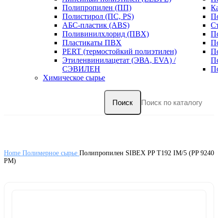
Полипропилен (ПП)
К
Полистирол (ПС, PS)
П
АБС-пластик (ABS)
С
Поливинилхлорид (ПВХ)
П
Пластикаты ПВХ
П
PERT (термостойкий полиэтилен)
П
Этиленвинилацетат (ЭВА, EVA) /
П
СЭВИЛЕН
П
Химическое сырье
Поиск
Home
Полимерное сырье
Полипропилен SIBEX PP T192 IM/5 (PP 9240
PM)