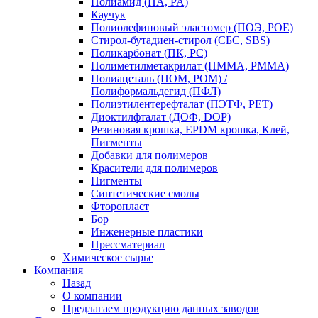
Полиамид (ПА, PA)
Каучук
Полиолефиновый эластомер (ПОЭ, POE)
Стирол-бутадиен-стирол (СБС, SBS)
Поликарбонат (ПК, PC)
Полиметилметакрилат (ПММА, PMMA)
Полиацеталь (ПОМ, POM) /
Полиформальдегид (ПФЛ)
Полиэтилентерефталат (ПЭТФ, PET)
Диоктилфталат (ДОФ, DOP)
Резиновая крошка, EPDM крошка, Клей,
Пигменты
Добавки для полимеров
Красители для полимеров
Пигменты
Синтетические смолы
Фторопласт
Бор
Инженерные пластики
Прессматериал
Химическое сырье
Компания
Назад
О компании
Предлагаем продукцию данных заводов