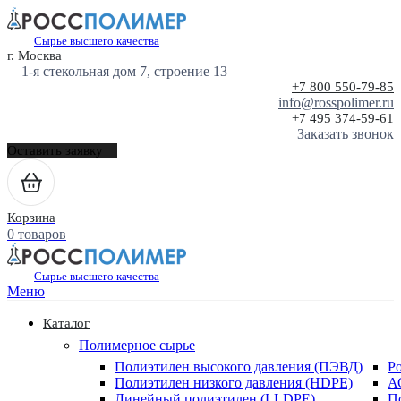
Сырье высшего качества
г. Москва
1-я стекольная дом 7, строение 13
+7 800 550-79-85
info@rosspolimer.ru
+7 495 374-59-61
Заказать звонок
Оставить заявку
Корзина
0 товаров
Сырье высшего качества
Меню
Каталог
Полимерное сырье
Полиэтилен высокого давления (ПЭВД)
Р
Полиэтилен низкого давления (HDPE)
А
Линейный полиэтилен (LLDPE)
П