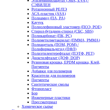
Этиленвинилацетат (ЭВА, EVA) /
СЭВИЛЕН
Ротационный PE/ПЭ
АСА-пластик (ASA)
Полиамид (ПА, PA)
Каучук
Полиолефиновый эластомер (ПОЭ, POE)
Стирол-бутадиен-стирол (СБС, SBS)
Поликарбонат (ПК, PC)
Полиметилметакрилат (ПММА, PMMA)
Полиацеталь (ПОМ, POM) /
Полиформальдегид (ПФЛ)
Полиэтилентерефталат (ПЭТФ, PET)
Диоктилфталат (ДОФ, DOP)
Резиновая крошка, EPDM крошка, Клей,
Пигменты
Добавки для полимеров
Красители для полимеров
Пигменты
Синтетические смолы
Фторопласт
Бор
Инженерные пластики
Прессматериал
Химическое сырье