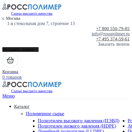
Сырье высшего качества
г. Москва
1-я стекольная дом 7, строение 13
+7 800 550-79-85
info@rosspolimer.ru
+7 495 374-59-61
Заказать звонок
Оставить заявку
Корзина
0 товаров
Сырье высшего качества
Меню
Каталог
Полимерное сырье
Полиэтилен высокого давления (ПЭВД)
Р
Полиэтилен низкого давления (HDPE)
А
Линейный полиэтилен (LLDPE)
П