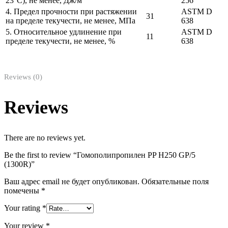
23°C), не менее, Дж/м
256
4. Предел прочности при растяжении
ASTM D
31
на пределе текучести, не менее, МПа
638
5. Относительное удлинение при
ASTM D
11
пределе текучести, не менее, %
638
Reviews (0)
Reviews
There are no reviews yet.
Be the first to review “Гомополипропилен PP H250 GP/5
(1300R)”
Ваш адрес email не будет опубликован.
Обязательные поля
помечены
*
Your rating
*
Your review
*