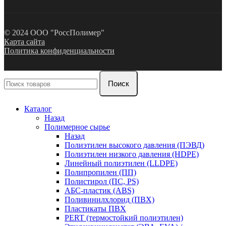
© 2024 ООО "РоссПолимер"
Карта сайта
Политика конфиденциальности
Поиск
Каталог
Назад
Полимерное сырье
Назад
Полиэтилен высокого давления (ПЭВД)
Полиэтилен низкого давления (HDPE)
Линейный полиэтилен (LLDPE)
Полипропилен (ПП)
Полистирол (ПС, PS)
АБС-пластик (ABS)
Поливинилхлорид (ПВХ)
Пластикаты ПВХ
PERT (термостойкий полиэтилен)