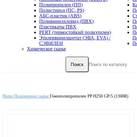
Полипропилен (ПП)
К
Полистирол (ПС, PS)
П
АБС-пластик (ABS)
С
Поливинилхлорид (ПВХ)
П
Пластикаты ПВХ
П
PERT (термостойкий полиэтилен)
П
Этиленвинилацетат (ЭВА, EVA) /
П
СЭВИЛЕН
П
Химическое сырье
Поиск
Home
Полимерное сырье
Гомополипропилен PP H250 GP/5 (1300R)