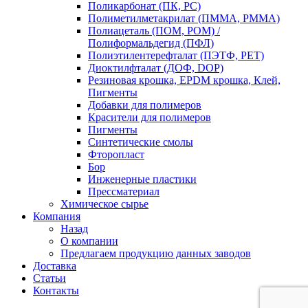
Поликарбонат (ПК, PC)
Полиметилметакрилат (ПММА, PMMA)
Полиацеталь (ПОМ, POM) /
Полиформальдегид (ПФЛ)
Полиэтилентерефталат (ПЭТФ, PET)
Диоктилфталат (ДОФ, DOP)
Резиновая крошка, EPDM крошка, Клей,
Пигменты
Добавки для полимеров
Красители для полимеров
Пигменты
Синтетические смолы
Фторопласт
Бор
Инженерные пластики
Прессматериал
Химическое сырье
Компания
Назад
О компании
Предлагаем продукцию данных заводов
Доставка
Статьи
Контакты