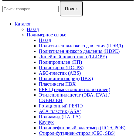
Поиск
Каталог
Назад
Полимерное сырье
Назад
Полиэтилен высокого давления (ПЭВД)
Полиэтилен низкого давления (HDPE)
Линейный полиэтилен (LLDPE)
Полипропилен (ПП)
Полистирол (ПС, PS)
АБС-пластик (ABS)
Поливинилхлорид (ПВХ)
Пластикаты ПВХ
PERT (термостойкий полиэтилен)
Этиленвинилацетат (ЭВА, EVA) /
СЭВИЛЕН
Ротационный PE/ПЭ
АСА-пластик (ASA)
Полиамид (ПА, PA)
Каучук
Полиолефиновый эластомер (ПОЭ, POE)
Стирол-бутадиен-стирол (СБС, SBS)