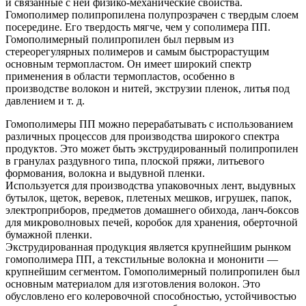
и связанные с ней физико-механические свойства.
Гомополимер полипропилена полупрозрачен с твердым слоем
посередине. Его твердость мягче, чем у сополимера ПП.
Гомополимерный полипропилен был первым из
стереорегулярных полимеров и самым быстрорастущим
основным термопластом. Он имеет широкий спектр
применения в области термопластов, особенно в
производстве волокон и нитей, экструзии пленок, литья под
давлением и т. д.
Гомополимеры ПП можно перерабатывать с использованием
различных процессов для производства широкого спектра
продуктов. Это может быть экструдированный полипропилен
в гранулах раздувного типа, плоской пряжи, литьевого
формования, волокна и выдувной пленки.
Используется для производства упаковочных лент, выдувных
бутылок, щеток, веревок, плетеных мешков, игрушек, папок,
электроприборов, предметов домашнего обихода, ланч-боксов
для микроволновых печей, коробок для хранения, оберточной
бумажной пленки.
Экструдированная продукция является крупнейшим рынком
гомополимера ПП, а текстильные волокна и мононити —
крупнейшим сегментом. Гомополимерный полипропилен был
основным материалом для изготовления волокон. Это
обусловлено его колеровочной способностью, устойчивостью