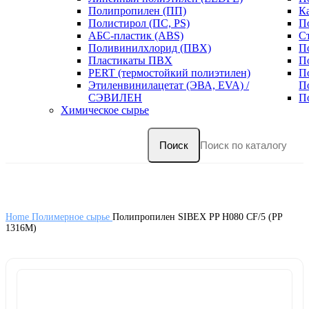
Полипропилен (ПП)
К
Полистирол (ПС, PS)
П
АБС-пластик (ABS)
С
Поливинилхлорид (ПВХ)
П
Пластикаты ПВХ
П
PERT (термостойкий полиэтилен)
П
Этиленвинилацетат (ЭВА, EVA) /
П
СЭВИЛЕН
П
Химическое сырье
Поиск
Home
Полимерное сырье
Полипропилен SIBEX PP H080 CF/5 (PP
1316M)