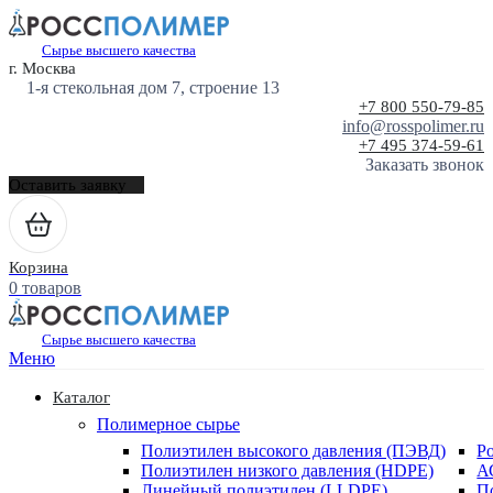
Сырье высшего качества
г. Москва
1-я стекольная дом 7, строение 13
+7 800 550-79-85
info@rosspolimer.ru
+7 495 374-59-61
Заказать звонок
Оставить заявку
Корзина
0 товаров
Сырье высшего качества
Меню
Каталог
Полимерное сырье
Полиэтилен высокого давления (ПЭВД)
Р
Полиэтилен низкого давления (HDPE)
А
Линейный полиэтилен (LLDPE)
П