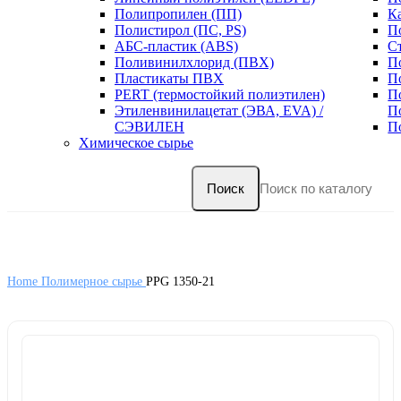
Полипропилен (ПП)
К
Полистирол (ПС, PS)
П
АБС-пластик (ABS)
С
Поливинилхлорид (ПВХ)
П
Пластикаты ПВХ
П
PERT (термостойкий полиэтилен)
П
Этиленвинилацетат (ЭВА, EVA) /
П
СЭВИЛЕН
П
Химическое сырье
Поиск
Home
Полимерное сырье
PPG 1350-21