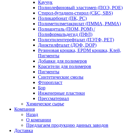
Каучук
Полиолефиновый эластомер (ПОЭ, POE)
Стирол-бутадиен-стирол (СБС, SBS)
Поликарбонат (ПК, PC)
Полиметилметакрилат (ПММА, PMMA)
Полиацеталь (ПОМ, POM) /
Полиформальдегид (ПФЛ)
Полиэтилентерефталат (ПЭТФ, PET)
Диоктилфталат (ДОФ, DOP)
Резиновая крошка, EPDM крошка, Клей,
Пигменты
Добавки для полимеров
Красители для полимеров
Пигменты
Синтетические смолы
Фторопласт
Бор
Инженерные пластики
Прессматериал
Химическое сырье
Компания
Назад
О компании
Предлагаем продукцию данных заводов
Доставка