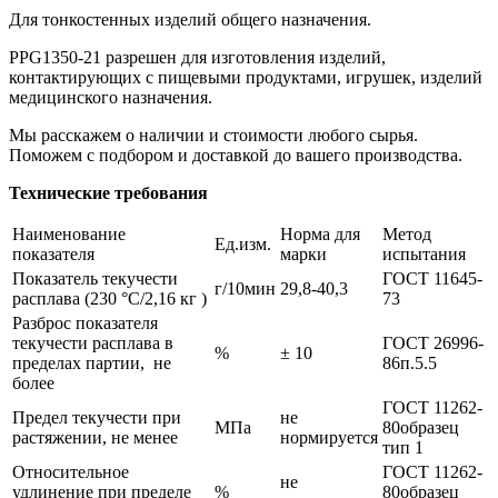
Для тонкостенных изделий общего назначения.
PPG1350-21 разрешен для изготовления изделий,
контактирующих с пищевыми продуктами, игрушек, изделий
медицинского назначения.
Мы расскажем о наличии и стоимости любого сырья.
Поможем с подбором и доставкой до вашего производства.
Технические требования
Наименование
Норма для
Метод
Ед.изм.
показателя
марки
испытания
Показатель текучести
ГОСТ 11645-
г/10мин
29,8-40,3
расплава (230 °С/2,16 кг )
73
Разброс показателя
текучести расплава в
ГОСТ 26996-
%
± 10
пределах партии, не
86п.5.5
более
ГОСТ 11262-
Предел текучести при
не
МПа
80образец
растяжении, не менее
нормируется
тип 1
Относительное
ГОСТ 11262-
не
удлинение при пределе
%
80образец