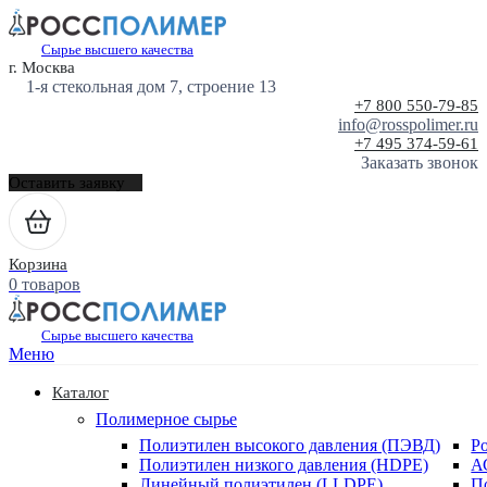
Сырье высшего качества
г. Москва
1-я стекольная дом 7, строение 13
+7 800 550-79-85
info@rosspolimer.ru
+7 495 374-59-61
Заказать звонок
Оставить заявку
Корзина
0 товаров
Сырье высшего качества
Меню
Каталог
Полимерное сырье
Полиэтилен высокого давления (ПЭВД)
Р
Полиэтилен низкого давления (HDPE)
А
Линейный полиэтилен (LLDPE)
П