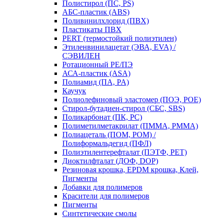
Полистирол (ПС, PS)
АБС-пластик (ABS)
Поливинилхлорид (ПВХ)
Пластикаты ПВХ
PERT (термостойкий полиэтилен)
Этиленвинилацетат (ЭВА, EVA) /
СЭВИЛЕН
Ротационный PE/ПЭ
АСА-пластик (ASA)
Полиамид (ПА, PA)
Каучук
Полиолефиновый эластомер (ПОЭ, POE)
Стирол-бутадиен-стирол (СБС, SBS)
Поликарбонат (ПК, PC)
Полиметилметакрилат (ПММА, PMMA)
Полиацеталь (ПОМ, POM) /
Полиформальдегид (ПФЛ)
Полиэтилентерефталат (ПЭТФ, PET)
Диоктилфталат (ДОФ, DOP)
Резиновая крошка, EPDM крошка, Клей,
Пигменты
Добавки для полимеров
Красители для полимеров
Пигменты
Синтетические смолы