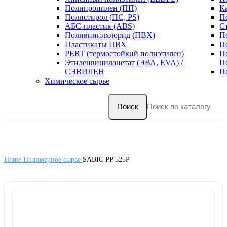
Полипропилен (ПП)
К
Полистирол (ПС, PS)
П
АБС-пластик (ABS)
С
Поливинилхлорид (ПВХ)
П
Пластикаты ПВХ
П
PERT (термостойкий полиэтилен)
П
Этиленвинилацетат (ЭВА, EVA) /
П
СЭВИЛЕН
П
Химическое сырье
Поиск
Home
Полимерное сырье
SABIC PP 525P