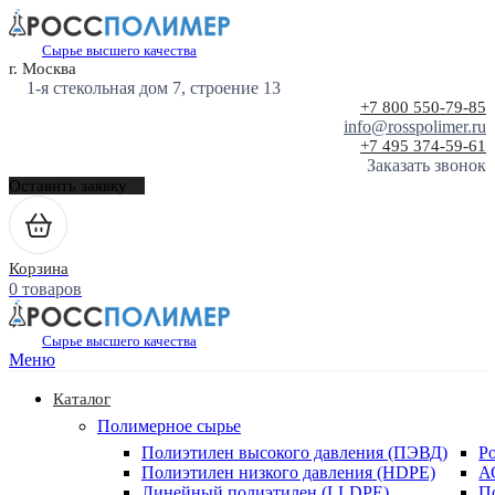
Сырье высшего качества
г. Москва
1-я стекольная дом 7, строение 13
+7 800 550-79-85
info@rosspolimer.ru
+7 495 374-59-61
Заказать звонок
Оставить заявку
Корзина
0 товаров
Сырье высшего качества
Меню
Каталог
Полимерное сырье
Полиэтилен высокого давления (ПЭВД)
Р
Полиэтилен низкого давления (HDPE)
А
Линейный полиэтилен (LLDPE)
П