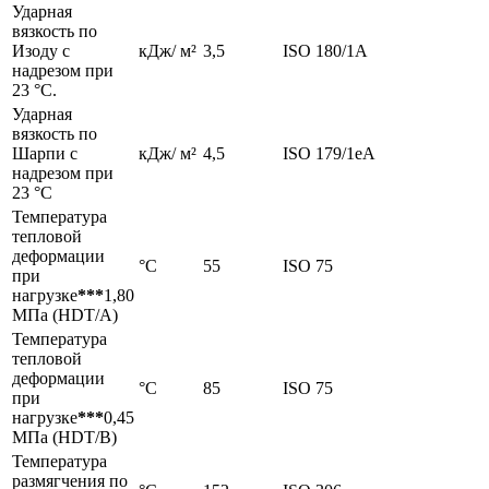
Ударная
вязкость по
Изоду с
кДж/ м²
3,5
ISO 180/1A
надрезом при
23 °С.
Ударная
вязкость по
Шарпи с
кДж/ м²
4,5
ISO 179/1eA
надрезом при
23 °С
Температура
тепловой
деформации
°C
55
ISO 75
при
нагрузке
***
1,80
МПа (HDT/А)
Температура
тепловой
деформации
°C
85
ISO 75
при
нагрузке
***
0,45
МПа (HDT/B)
Температура
размягчения по