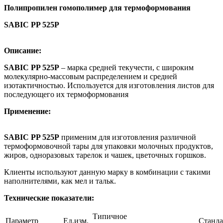
Полипропилен гомополимер для термоформования
SABIC PP 525P
Описание:
SABIC PP 525P
– марка средней текучести, с широким
молекулярно-массовым распределением и средней
изотактичностью. Используется для изготовления листов для
последующего их термоформования
Применение:
SABIC PP 525P
применим для изготовления различной
термоформовочной тары для упаковки молочных продуктов,
жиров, одноразовых тарелок и чашек, цветочных горшков.
Клиенты используют данную марку в комбинации с такими
наполнителями, как мел и тальк.
Технические показатели:
Типичное
Параметр
Ед.изм.
Стандартизм