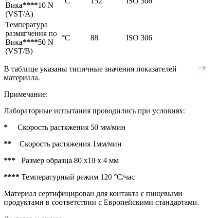
°C
152
ISO 306
Вика
****
10 N
(VST/A)
Температура
размягчения по
°C
88
ISO 306
Вика
****
50 N
(VST/В)
В таблице указаны типичные значения показателей
материала.
Примечание:
Лабораторные испытания проводились при условиях:
*
Cкорость растяжения 50 мм/мин
**
Скорость растяжения 1мм/мин
***
Размер образца 80 х10 х 4 мм
****
Температурный режим 120 °C/час
Материал сертифицирован для контакта с пищевыми
продуктами в соответствии с Европейскими стандартами.