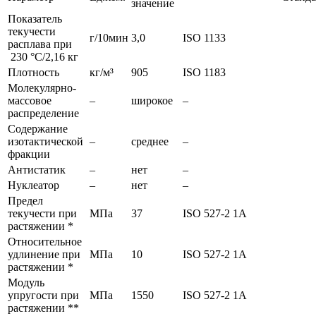
значение
Показатель
текучести
г/10мин
3,0
ISO 1133
расплава при
230 °С/2,16 кг
Плотность
кг/м³
905
ISO 1183
Молекулярно-
массовое
–
широкое
–
распределение
Содержание
изотактической
–
среднее
–
фракции
Антистатик
–
нет
–
Нуклеатор
–
нет
–
Предел
текучести при
МПа
37
ISO 527-2 1А
растяжении *
Относительное
удлинение при
МПа
10
ISO 527-2 1А
растяжении *
Модуль
упругости при
МПа
1550
ISO 527-2 1А
растяжении **