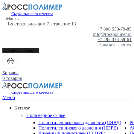
Сырье высшего качества
г. Москва
1-я стекольная дом 7, строение 13
+7 800 550-79-85
info@rosspolimer.ru
+7 495 374-59-61
Заказать звонок
Оставить заявку
Корзина
0 товаров
Сырье высшего качества
Меню
Каталог
Полимерное сырье
Полиэтилен высокого давления (ПЭВД)
Р
Полиэтилен низкого давления (HDPE)
А
Линейный полиэтилен (LLDPE)
П