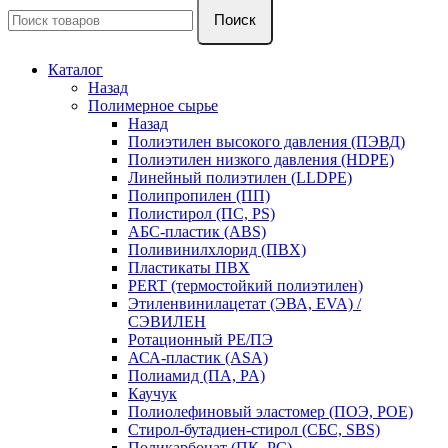
Поиск
Каталог
Назад
Полимерное сырье
Назад
Полиэтилен высокого давления (ПЭВД)
Полиэтилен низкого давления (HDPE)
Линейный полиэтилен (LLDPE)
Полипропилен (ПП)
Полистирол (ПС, PS)
АБС-пластик (ABS)
Поливинилхлорид (ПВХ)
Пластикаты ПВХ
PERT (термостойкий полиэтилен)
Этиленвинилацетат (ЭВА, EVA) /
СЭВИЛЕН
Ротационный PE/ПЭ
АСА-пластик (ASA)
Полиамид (ПА, PA)
Каучук
Полиолефиновый эластомер (ПОЭ, POE)
Стирол-бутадиен-стирол (СБС, SBS)
Поликарбонат (ПК, PC)