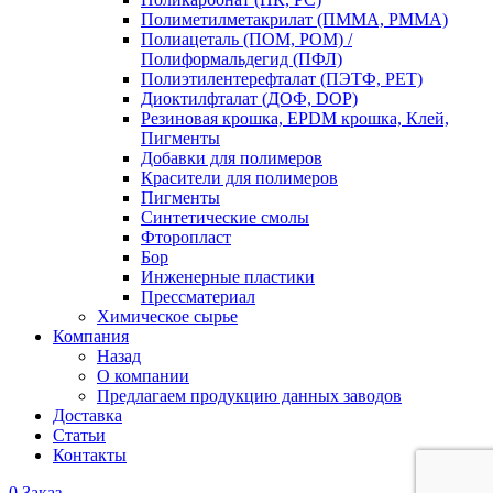
Полиметилметакрилат (ПММА, PMMA)
Полиацеталь (ПОМ, POM) /
Полиформальдегид (ПФЛ)
Полиэтилентерефталат (ПЭТФ, PET)
Диоктилфталат (ДОФ, DOP)
Резиновая крошка, EPDM крошка, Клей,
Пигменты
Добавки для полимеров
Красители для полимеров
Пигменты
Синтетические смолы
Фторопласт
Бор
Инженерные пластики
Прессматериал
Химическое сырье
Компания
Назад
О компании
Предлагаем продукцию данных заводов
Доставка
Статьи
Контакты
0
Заказ