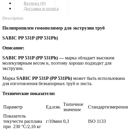
Reviews (0)
Доставка и оплата
Description
Полипропилен гомополимер для экструзии труб
SABIC PP 531P (PP 531Ph)
Описание:
SABIC PP 531P (PP 531Ph) —
марка обладает высоким
молекулярным весом и, поэтому хорошо подходит для
экструзии.
Марка
SABIC PP 531P (PP 531Ph)
может быть использована
для изготовления безнапорных труб и листа.
Технические показатели:
Типичное
Параметр
Ед.изм.
Стандартизмерения
значение
Показатель
текучести расплава
г/10мин
0,3
ISO 1133
при 230 °С/2,16 кг