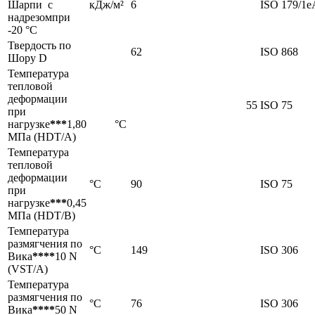
Шарпи с
кДж/м²
6
ISO 179/1e
надрезомпри
-20 °С
Твердость по
62
ISO 868
Шору D
Температура
тепловой
деформации
55
ISO 75
при
нагрузке
***
1,80
°C
МПа (HDT/А)
Температура
тепловой
деформации
°C
90
ISO 75
при
нагрузке
***
0,45
МПа (HDT/B)
Температура
размягчения по
°C
149
ISO 306
Вика
****
10 N
(VST/A)
Температура
размягчения по
°C
76
ISO 306
Вика
****
50 N