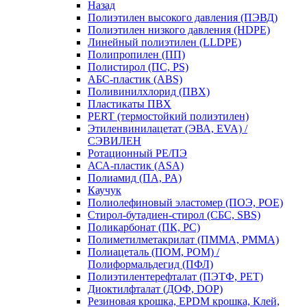
Назад
Полиэтилен высокого давления (ПЭВД)
Полиэтилен низкого давления (HDPE)
Линейный полиэтилен (LLDPE)
Полипропилен (ПП)
Полистирол (ПС, PS)
АБС-пластик (ABS)
Поливинилхлорид (ПВХ)
Пластикаты ПВХ
PERT (термостойкий полиэтилен)
Этиленвинилацетат (ЭВА, EVA) /
СЭВИЛЕН
Ротационный PE/ПЭ
АСА-пластик (ASA)
Полиамид (ПА, PA)
Каучук
Полиолефиновый эластомер (ПОЭ, POE)
Стирол-бутадиен-стирол (СБС, SBS)
Поликарбонат (ПК, PC)
Полиметилметакрилат (ПММА, PMMA)
Полиацеталь (ПОМ, POM) /
Полиформальдегид (ПФЛ)
Полиэтилентерефталат (ПЭТФ, PET)
Диоктилфталат (ДОФ, DOP)
Резиновая крошка, EPDM крошка, Клей,