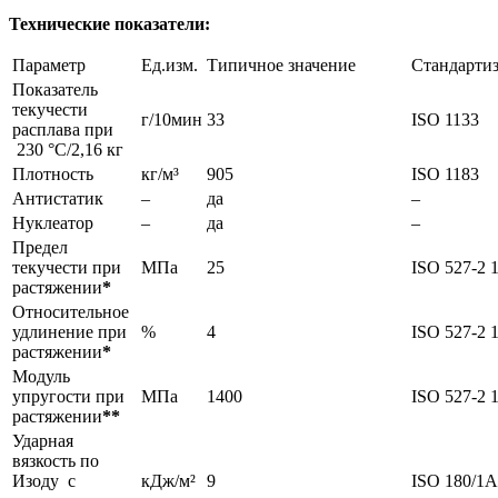
Технические показатели:
Параметр
Ед.изм.
Типичное значение
Стандарти
Показатель
текучести
г/10мин
33
ISO 1133
расплава при
230 °С/2,16 кг
Плотность
кг/м³
905
ISO 1183
Антистатик
–
да
–
Нуклеатор
–
да
–
Предел
текучести при
МПа
25
ISO 527-2 
растяжении
*
Относительное
удлинение при
%
4
ISO 527-2 
растяжении
*
Модуль
упругости при
МПа
1400
ISO 527-2 
растяжении
**
Ударная
вязкость по
Изоду с
кДж/м²
9
ISO 180/1A