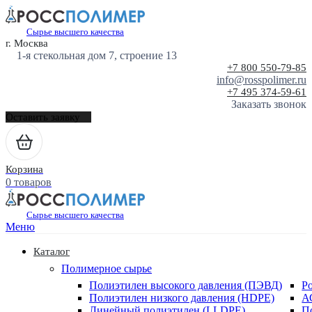
Сырье высшего качества
г. Москва
1-я стекольная дом 7, строение 13
+7 800 550-79-85
info@rosspolimer.ru
+7 495 374-59-61
Заказать звонок
Оставить заявку
Корзина
0 товаров
Сырье высшего качества
Меню
Каталог
Полимерное сырье
Полиэтилен высокого давления (ПЭВД)
Р
Полиэтилен низкого давления (HDPE)
А
Линейный полиэтилен (LLDPE)
П