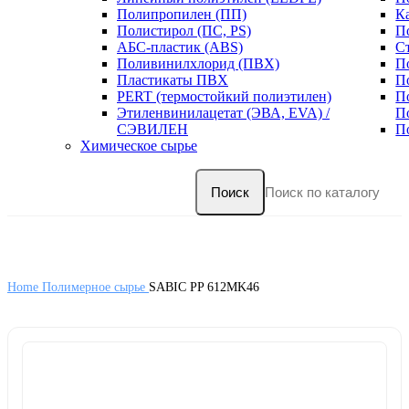
Полипропилен (ПП)
К
Полистирол (ПС, PS)
П
АБС-пластик (ABS)
С
Поливинилхлорид (ПВХ)
П
Пластикаты ПВХ
П
PERT (термостойкий полиэтилен)
П
Этиленвинилацетат (ЭВА, EVA) /
П
СЭВИЛЕН
П
Химическое сырье
Поиск
Home
Полимерное сырье
SABIC PP 612MK46