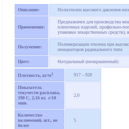
Описание:
Полиэтилен высокого давления низк
Предназначен для производства ме
Применение:
пленочных изделий, профильно-пог
упаковки лекарственных средств), 
Полимеризация этилена при высоко
Получение:
инициаторов радикального типа
Цвет:
Натуральный (неокрашенный)
3
917 – 920
Плотность, кг/м
Показатель
текучести расплава,
2,0
190 С, 2,16 кг, г/10
мин.
Количество
включений, шт., не
5
более