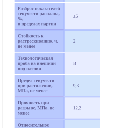
Разброс показателей
текучести расплава,
±5
%,
в пределах партии
Стойкость к
растрескиванию, ч,
2
не менее
Технологическая
проба на внешний
В
вид пленки
Предел текучести
при растяжении,
9,3
МПа, не менее
Прочность при
разрыве, МПа, не
12,2
менее
Относительное