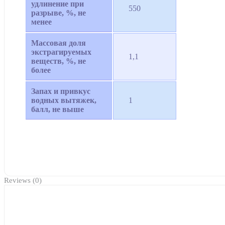
удлинение при
550
разрыве, %, не
менее
Массовая доля
экстрагируемых
1,1
веществ, %, не
более
Запах и привкус
водных вытяжек,
1
балл, не выше
Reviews (0)