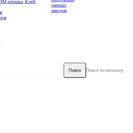
DM крошка, Клей,
данных
заводов
в
ров
и
Поиск