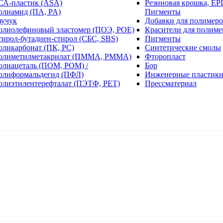
СА-пластик (ASA)
Резиновая крошка, EP
олиамид (ПА, PA)
Пигменты
аучук
Добавки для полимеро
олиолефиновый эластомер (ПОЭ, POE)
Красители для полиме
тирол-бутадиен-стирол (СБС, SBS)
Пигменты
оликарбонат (ПК, PC)
Синтетические смолы
олиметилметакрилат (ПММА, PMMA)
Фторопласт
олиацеталь (ПОМ, POM) /
Бор
олиформальдегид (ПФЛ)
Инженерные пластик
олиэтилентерефталат (ПЭТФ, PET)
Прессматериал