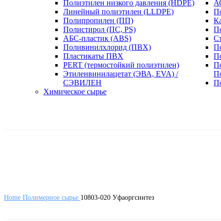
Полиэтилен низкого давления (HDPE)
А
Линейный полиэтилен (LLDPE)
П
Полипропилен (ПП)
К
Полистирол (ПС, PS)
П
АБС-пластик (ABS)
С
Поливинилхлорид (ПВХ)
П
Пластикаты ПВХ
П
PERT (термостойкий полиэтилен)
П
Этиленвинилацетат (ЭВА, EVA) /
П
СЭВИЛЕН
П
Химическое сырье
Home
Полимерное сырье
10803-020 Уфаоргсинтез