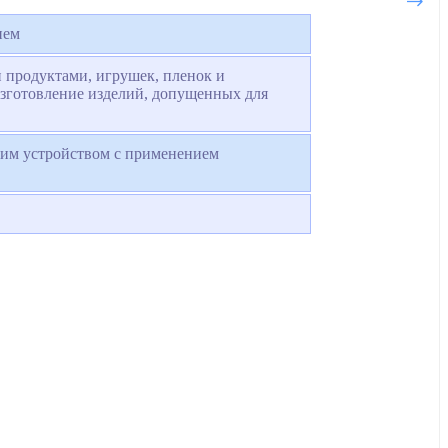
ием
 продуктами, игрушек, пленок и
изготовление изделий, допущенных для
щим устройством с применением