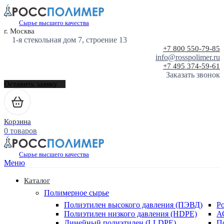
Сырье высшего качества
г. Москва
1-я стекольная дом 7, строение 13
+7 800 550-79-85
info@rosspolimer.ru
+7 495 374-59-61
Заказать звонок
Оставить заявку
Корзина
0 товаров
Сырье высшего качества
Меню
Каталог
Полимерное сырье
Полиэтилен высокого давления (ПЭВД)
Р
Полиэтилен низкого давления (HDPE)
А
Линейный полиэтилен (LLDPE)
П