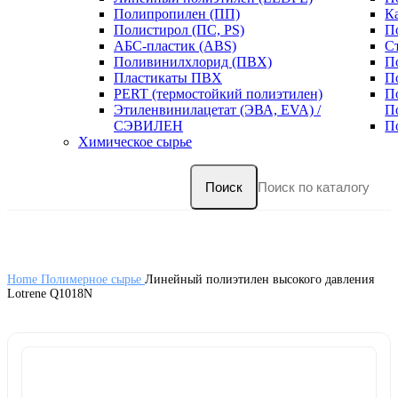
Полипропилен (ПП)
К
Полистирол (ПС, PS)
П
АБС-пластик (ABS)
С
Поливинилхлорид (ПВХ)
П
Пластикаты ПВХ
П
PERT (термостойкий полиэтилен)
П
Этиленвинилацетат (ЭВА, EVA) /
П
СЭВИЛЕН
П
Химическое сырье
Поиск
Home
Полимерное сырье
Линейный полиэтилен высокого давления
Lotrene Q1018N