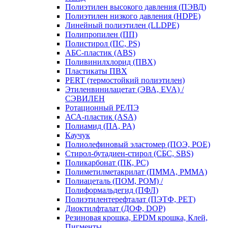
Полиэтилен высокого давления (ПЭВД)
Полиэтилен низкого давления (HDPE)
Линейный полиэтилен (LLDPE)
Полипропилен (ПП)
Полистирол (ПС, PS)
АБС-пластик (ABS)
Поливинилхлорид (ПВХ)
Пластикаты ПВХ
PERT (термостойкий полиэтилен)
Этиленвинилацетат (ЭВА, EVA) /
СЭВИЛЕН
Ротационный PE/ПЭ
АСА-пластик (ASA)
Полиамид (ПА, PA)
Каучук
Полиолефиновый эластомер (ПОЭ, POE)
Стирол-бутадиен-стирол (СБС, SBS)
Поликарбонат (ПК, PC)
Полиметилметакрилат (ПММА, PMMA)
Полиацеталь (ПОМ, POM) /
Полиформальдегид (ПФЛ)
Полиэтилентерефталат (ПЭТФ, PET)
Диоктилфталат (ДОФ, DOP)
Резиновая крошка, EPDM крошка, Клей,
Пигменты