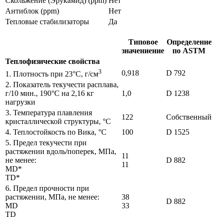
Скольжение (Эрукамид) (ppm)
Нет
Антиблок (ppm)
Нет
Тепловые стабилизаторы
Да
Типовое
Определение
значениение
по ASTM
Теплофизические свойства
3
0,918
D 792
1. Плотность при 23°С, г/см
2. Показатель текучести расплава,
г/10 мин., 190°С на 2,16 кг
1,0
D 1238
нагрузки
3. Температура плавления
122
Собственный
кристаллической структуры, °С
4. Теплостойкость по Вика, °С
100
D 1525
5. Предел текучести при
растяжении вдоль/поперек, МПа,
11
не менее:
D 882
11
МD*
TD*
6. Предел прочности при
растяжении, МПа, не менее:
38
D 882
МD
33
TD