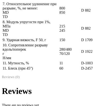
7. Относительное удлинение при
разрыве, %, не менее:
800
D 882
МD
850
TD
8. Модуль упругости при 1%,
МПа
215
D 882
МD
245
TD
9. Ударная вязкость, F 50, г
150
D 1709
10. Сопротивление разрыву
вдоль/поперек
280/480
D 1922
г
70/120
Н/мм
11. Мутность, %
11
D-1003
11. Блеск (при 45°)
60
D-2457
Reviews (0)
Reviews
There are no reviews yet.