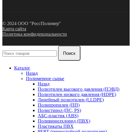
© 2024 ООО "РоссПолимер"
Карта сайта
Политика конфиденциальности
Поиск
Каталог
Назад
Полимерное сырье
Назад
Полиэтилен высокого давления (ПЭВД)
Полиэтилен низкого давления (HDPE)
Линейный полиэтилен (LLDPE)
Полипропилен (ПП)
Полистирол (ПС, PS)
АБС-пластик (ABS)
Поливинилхлорид (ПВХ)
Пластикаты ПВХ
PERT (термостойкий полиэтилен)