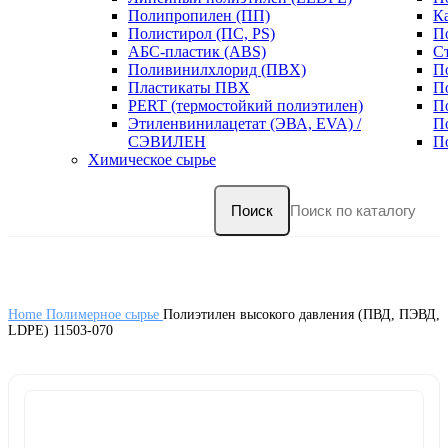
Полипропилен (ПП)
К
Полистирол (ПС, PS)
П
АБС-пластик (ABS)
С
Поливинилхлорид (ПВХ)
П
Пластикаты ПВХ
П
PERT (термостойкий полиэтилен)
П
Этиленвинилацетат (ЭВА, EVA) /
П
СЭВИЛЕН
П
Химическое сырье
Поиск
Home
Полимерное сырье
Полиэтилен высокого давления (ПВД, ПЭВД,
LDPE) 11503-070