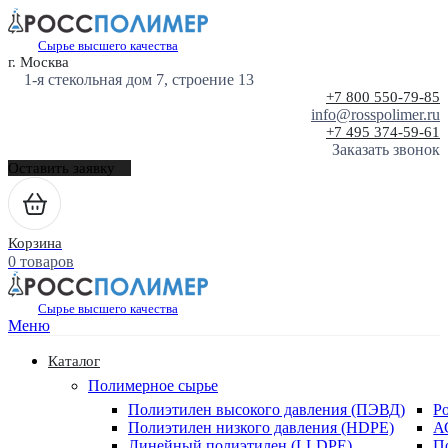
Сырье высшего качества
г. Москва
1-я стекольная дом 7, строение 13
+7 800 550-79-85
info@rosspolimer.ru
+7 495 374-59-61
Заказать звонок
Оставить заявку
Корзина
0 товаров
Сырье высшего качества
Меню
Каталог
Полимерное сырье
Полиэтилен высокого давления (ПЭВД)
Р
Полиэтилен низкого давления (HDPE)
А
Линейный полиэтилен (LLDPE)
П