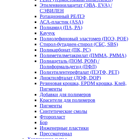
Этиленвинилацетат (ЭВА, EVA) /
СЭВИЛЕН
Ротационный PE/ПЭ
АСА-пластик (ASA)
Полиамид (ПА, PA)
Каучук
Полиолефиновый эластомер (ПОЭ, POE)
Стирол-бутадиен-стирол (СБС, SBS)
Поликарбонат (ПК, PC)
Полиметилметакрилат (ПММА, PMMA)
Полиацеталь (ПОМ, POM) /
Полиформальдегид (ПФЛ)
Полиэтилентерефталат (ПЭТФ, PET)
Диоктилфталат (ДОФ, DOP)
Резиновая крошка, EPDM крошка, Клей,
Пигменты
Добавки для полимеров
Красители для полимеров
Пигменты
Синтетические смолы
Фторопласт
Бор
Инженерные пластики
Прессматериал