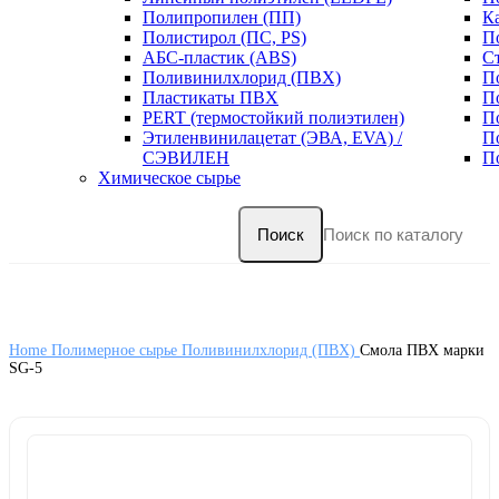
Полипропилен (ПП)
К
Полистирол (ПС, PS)
П
АБС-пластик (ABS)
С
Поливинилхлорид (ПВХ)
П
Пластикаты ПВХ
П
PERT (термостойкий полиэтилен)
П
Этиленвинилацетат (ЭВА, EVA) /
П
СЭВИЛЕН
П
Химическое сырье
Поиск
Home
Полимерное сырье
Поливинилхлорид (ПВХ)
Смола ПВХ марки
SG-5