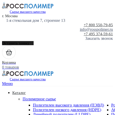
Сырье высшего качества
г. Москва
1-я стекольная дом 7, строение 13
+7 800 550-79-85
info@rosspolimer.ru
+7 495 374-59-61
Заказать звонок
Оставить заявку
Корзина
0 товаров
Сырье высшего качества
Меню
Каталог
Полимерное сырье
Полиэтилен высокого давления (ПЭВД)
Р
Полиэтилен низкого давления (HDPE)
А
Линейный полиэтилен (LLDPE)
П