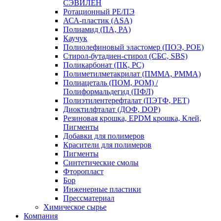
СЭВИЛЕН
Ротационный PE/ПЭ
АСА-пластик (ASA)
Полиамид (ПА, PA)
Каучук
Полиолефиновый эластомер (ПОЭ, POE)
Стирол-бутадиен-стирол (СБС, SBS)
Поликарбонат (ПК, PC)
Полиметилметакрилат (ПММА, PMMA)
Полиацеталь (ПОМ, POM) /
Полиформальдегид (ПФЛ)
Полиэтилентерефталат (ПЭТФ, PET)
Диоктилфталат (ДОФ, DOP)
Резиновая крошка, EPDM крошка, Клей,
Пигменты
Добавки для полимеров
Красители для полимеров
Пигменты
Синтетические смолы
Фторопласт
Бор
Инженерные пластики
Прессматериал
Химическое сырье
Компания