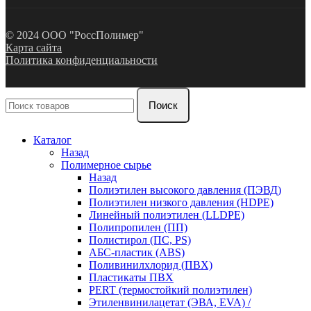
© 2024 ООО "РоссПолимер"
Карта сайта
Политика конфиденциальности
Поиск
Каталог
Назад
Полимерное сырье
Назад
Полиэтилен высокого давления (ПЭВД)
Полиэтилен низкого давления (HDPE)
Линейный полиэтилен (LLDPE)
Полипропилен (ПП)
Полистирол (ПС, PS)
АБС-пластик (ABS)
Поливинилхлорид (ПВХ)
Пластикаты ПВХ
PERT (термостойкий полиэтилен)
Этиленвинилацетат (ЭВА, EVA) /