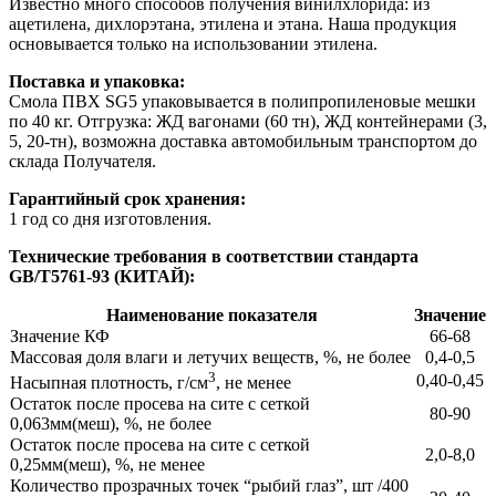
Известно много способов получения винилхлорида: из
ацетилена, дихлорэтана, этилена и этана. Наша продукция
основывается только на использовании этилена.
Поставка и упаковка:
Смола ПВХ SG5 упаковывается в полипропиленовые мешки
по 40 кг. Отгрузка: ЖД вагонами (60 тн), ЖД контейнерами (3,
5, 20-тн), возможна доставка автомобильным транспортом до
склада Получателя.
Гарантийный срок хранения:
1 год со дня изготовления.
Технические требования в соответствии стандарта
GB/T5761-93 (КИТАЙ):
Наименование показателя
Значение
Значение КФ
66-68
Массовая доля влаги и летучих веществ, %, не более
0,4-0,5
3
0,40-0,45
Насыпная плотность, г/см
, не менее
Остаток после просева на сите с сеткой
80-90
0,063мм(меш), %, не более
Остаток после просева на сите с сеткой
2,0-8,0
0,25мм(меш), %, не менее
Количество прозрачных точек “рыбий глаз”, шт /400