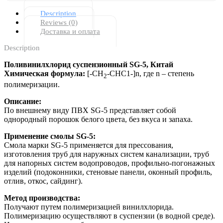
Description
Reviews (0)
Доставка и оплата
Description
Поливинилхлорид суспензионный SG-5, Китай
Химическая формула:
[-СН
-СНС1-]n, где n – степень
2
полимеризации.
Описание:
По внешнему виду ПВХ SG-5 представляет собой
однородный порошок белого цвета, без вкуса и запаха.
Применение смолы SG-5:
Смола марки SG-5 применяется для прессования,
изготовления труб для наружных систем канализации, труб
для напорных систем водопроводов, профильно-погонажных
изделий (подоконники, стеновые панели, оконный профиль,
отлив, откос, сайдинг).
Метод производства:
Получают путем полимеризацией винилхлорида.
Полимеризацию осуществляют в суспензии (в водной среде).