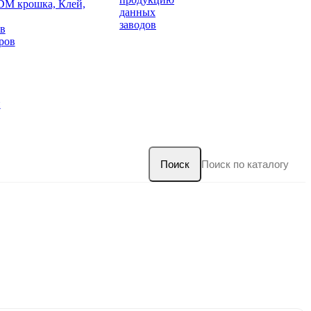
DM крошка, Клей,
данных
заводов
в
ров
и
Поиск