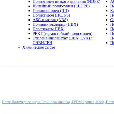
Полиэтилен низкого давления (HDPE)
А
Линейный полиэтилен (LLDPE)
П
Полипропилен (ПП)
К
Полистирол (ПС, PS)
П
АБС-пластик (ABS)
С
Поливинилхлорид (ПВХ)
П
Пластикаты ПВХ
П
PERT (термостойкий полиэтилен)
П
Этиленвинилацетат (ЭВА, EVA) /
П
СЭВИЛЕН
П
Химическое сырье
Home
Полимерное сырье
Резиновая крошка, EPDM крошка, Клей, Пиг