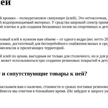
ей
й крошки – полиуретановое связующее (клей). Это нетоксичная, 
ый водопроницаемый материал. У средства широкий спектр приме
й плитки и для создания бесшовных полов на спортивных и детск
ый клей в нужном вам объеме – от одного ведра (вес нетто 20 
крошки, достаточный для бесперебойного снабжения малых и ср
омплексов и прилегающих территорий.
клей по ценам, выгодным не только для столичного, но и для 
у может использоваться при создании резиновых покрытий в де
 и сопутствующие товары к ней?
 расскажем вам о наличии, стоимости и сроках поставки резино
imer.ru мы ответим в ближайшее время. (Не забудьте в запросе 