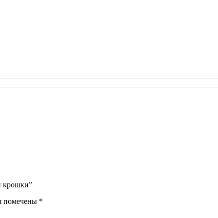
ой крошки”
я помечены
*