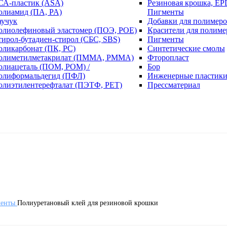
СА-пластик (ASA)
Резиновая крошка, EP
олиамид (ПА, PA)
Пигменты
аучук
Добавки для полимеро
олиолефиновый эластомер (ПОЭ, POE)
Красители для полиме
тирол-бутадиен-стирол (СБС, SBS)
Пигменты
оликарбонат (ПК, PC)
Синтетические смолы
олиметилметакрилат (ПММА, PMMA)
Фторопласт
олиацеталь (ПОМ, POM) /
Бор
олиформальдегид (ПФЛ)
Инженерные пластик
олиэтилентерефталат (ПЭТФ, PET)
Прессматериал
менты
Полиуретановый клей для резиновой крошки