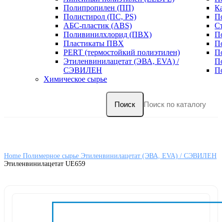
Полипропилен (ПП)
К
Полистирол (ПС, PS)
П
АБС-пластик (ABS)
С
Поливинилхлорид (ПВХ)
П
Пластикаты ПВХ
П
PERT (термостойкий полиэтилен)
П
Этиленвинилацетат (ЭВА, EVA) /
П
СЭВИЛЕН
П
Химическое сырье
Поиск
Home
Полимерное сырье
Этиленвинилацетат (ЭВА, EVA) / СЭВИЛЕН
Этиленвинилацетат UE659