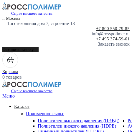
Сырье высшего качества
г. Москва
1-я стекольная дом 7, строение 13
+7 800 550-79-85
info@rosspolimer.ru
+7 495 374-59-61
Заказать звонок
Оставить заявку
Корзина
0 товаров
Сырье высшего качества
Меню
Каталог
Полимерное сырье
Полиэтилен высокого давления (ПЭВД)
Р
Полиэтилен низкого давления (HDPE)
А
Линейный полиэтилен (LLDPE)
П