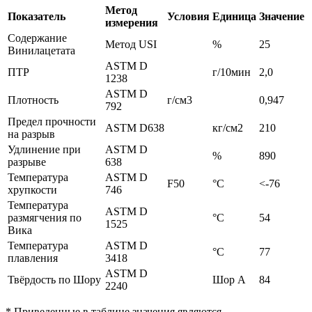
Метод
Показатель
Условия
Единица
Значение
измерения
Содержание
Метод USI
%
25
Винилацетата
ASTM D
ПТР
г/10мин
2,0
1238
ASTM D
Плотность
г/см3
0,947
792
Предел прочности
ASTM D638
кг/см2
210
на разрыв
Удлинение при
ASTM D
%
890
разрыве
638
Температура
ASTM D
F50
°С
<-76
хрупкости
746
Температура
ASTM D
размягчения по
°С
54
1525
Вика
Температура
ASTM D
°С
77
плавления
3418
ASTM D
Твёрдость по Шору
Шор A
84
2240
* Приведенные в таблице значения являются