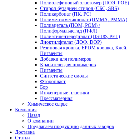
Полиолефиновый эластомер (ПОЭ, POE)
Стирол-бутадиен-стирол (СБС, SBS)
Поликарбонат (ПК, PC)
Полиметилметакрилат (ПММА, PMMA)
Полиацеталь (ПОМ, POM) /
Полиформальдегид (ПФЛ)
Полиэтилентерефталат (ПЭТФ, PET)
Диоктилфталат (ДОФ, DOP)
Резиновая крошка, EPDM крошка, Клей,
Пигменты
Добавки для полимеров
Красители для полимеров
Пигменты
Синтетические смолы
Фторопласт
Бор
Инженерные пластики
Прессматериал
Химическое сырье
Компания
Назад
О компании
Предлагаем продукцию данных заводов
Доставка
Статьи