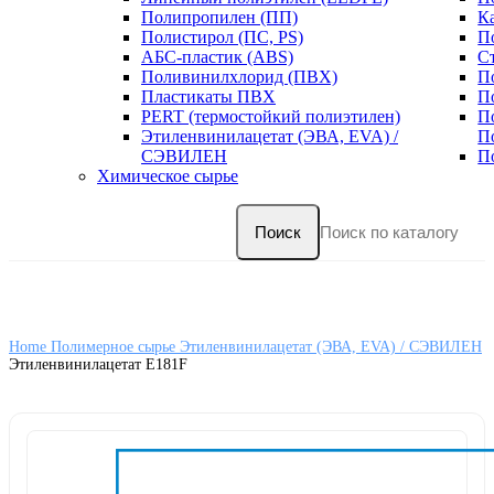
Полипропилен (ПП)
К
Полистирол (ПС, PS)
П
АБС-пластик (ABS)
С
Поливинилхлорид (ПВХ)
П
Пластикаты ПВХ
П
PERT (термостойкий полиэтилен)
П
Этиленвинилацетат (ЭВА, EVA) /
П
СЭВИЛЕН
П
Химическое сырье
Поиск
Home
Полимерное сырье
Этиленвинилацетат (ЭВА, EVA) / СЭВИЛЕН
Этиленвинилацетат E181F