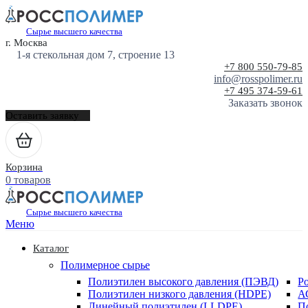
Сырье высшего качества
г. Москва
1-я стекольная дом 7, строение 13
+7 800 550-79-85
info@rosspolimer.ru
+7 495 374-59-61
Заказать звонок
Оставить заявку
Корзина
0 товаров
Сырье высшего качества
Меню
Каталог
Полимерное сырье
Полиэтилен высокого давления (ПЭВД)
Р
Полиэтилен низкого давления (HDPE)
А
Линейный полиэтилен (LLDPE)
П