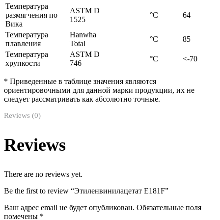
Температура
ASTM D
размягчения по
°С
64
1525
Вика
Температура
Hanwha
°С
85
плавления
Total
Температура
ASTM D
°С
<-70
хрупкости
746
* Приведенные в таблице значения являются
ориентировочными для данной марки продукции, их не
следует рассматривать как абсолютно точные.
Reviews (0)
Reviews
There are no reviews yet.
Be the first to review “Этиленвинилацетат E181F”
Ваш адрес email не будет опубликован.
Обязательные поля
помечены
*