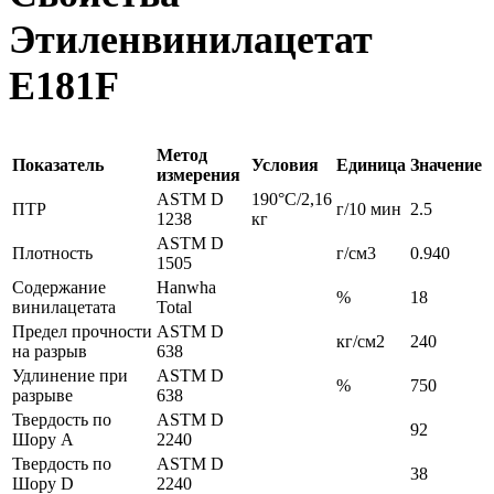
Этиленвинилацетат
E181F
Метод
Показатель
Условия
Единица
Значение
измерения
ASTM D
190°С/2,16
ПТР
г/10 мин
2.5
1238
кг
ASTM D
Плотность
г/см3
0.940
1505
Содержание
Hanwha
%
18
винилацетата
Total
Предел прочности
ASTM D
кг/см2
240
на разрыв
638
Удлинение при
ASTM D
%
750
разрыве
638
Твердость по
ASTM D
92
Шору A
2240
Твердость по
ASTM D
38
Шору D
2240