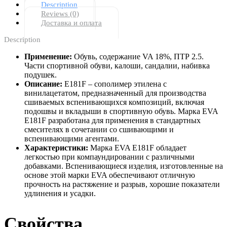
Description
Reviews (0)
Доставка и оплата
Description
Применение:
Обувь, содержание VA 18%, ПТР 2.5.
Части спортивной обуви, калоши, сандалии, набивка
подушек.
Описание:
E181F – сополимер этилена с
винилацетатом, предназначенный для производства
сшиваемых вспенивающихся композиций, включая
подошвы и вкладыши в спортивную обувь. Марка EVA
E181F разработана для применения в стандартных
смесителях в сочетании со сшивающими и
вспенивающими агентами.
Характеристики:
Марка EVA E181F обладает
легкостью при компаундировании с различными
добавками. Вспенивающиеся изделия, изготовленные на
основе этой марки EVA обеспечивают отличную
прочность на растяжение и разрыв, хорошие показатели
удлинения и усадки.
Свойства