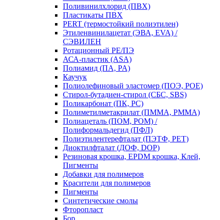
Поливинилхлорид (ПВХ)
Пластикаты ПВХ
PERT (термостойкий полиэтилен)
Этиленвинилацетат (ЭВА, EVA) /
СЭВИЛЕН
Ротационный PE/ПЭ
АСА-пластик (ASA)
Полиамид (ПА, PA)
Каучук
Полиолефиновый эластомер (ПОЭ, POE)
Стирол-бутадиен-стирол (СБС, SBS)
Поликарбонат (ПК, PC)
Полиметилметакрилат (ПММА, PMMA)
Полиацеталь (ПОМ, POM) /
Полиформальдегид (ПФЛ)
Полиэтилентерефталат (ПЭТФ, PET)
Диоктилфталат (ДОФ, DOP)
Резиновая крошка, EPDM крошка, Клей,
Пигменты
Добавки для полимеров
Красители для полимеров
Пигменты
Синтетические смолы
Фторопласт
Бор