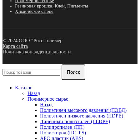
Полимерное сырье
Резиновая крошка, Клей, Пигменты
Химическое сырье
© 2024 ООО "РоссПолимер"
Карта сайта
Политика конфиденциальности
Поиск
Каталог
Назад
Полимерное сырье
Назад
Полиэтилен высокого давления (ПЭВД)
Полиэтилен низкого давления (HDPE)
Линейный полиэтилен (LLDPE)
Полипропилен (ПП)
Полистирол (ПС, PS)
АБС-пластик (ABS)