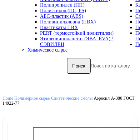
Полипропилен (ПП)
К
Полистирол (ПС, PS)
П
АБС-пластик (ABS)
С
Поливинилхлорид (ПВХ)
П
Пластикаты ПВХ
П
PERT (термостойкий полиэтилен)
П
Этиленвинилацетат (ЭВА, EVA) /
П
СЭВИЛЕН
П
Химическое сырье
Поиск
Home
Полимерное сырье
Синтетические смолы
Аэросил А-380 ГОСТ
14922-77