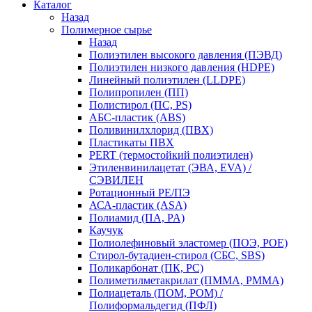
Каталог
Назад
Полимерное сырье
Назад
Полиэтилен высокого давления (ПЭВД)
Полиэтилен низкого давления (HDPE)
Линейный полиэтилен (LLDPE)
Полипропилен (ПП)
Полистирол (ПС, PS)
АБС-пластик (ABS)
Поливинилхлорид (ПВХ)
Пластикаты ПВХ
PERT (термостойкий полиэтилен)
Этиленвинилацетат (ЭВА, EVA) /
СЭВИЛЕН
Ротационный PE/ПЭ
АСА-пластик (ASA)
Полиамид (ПА, PA)
Каучук
Полиолефиновый эластомер (ПОЭ, POE)
Стирол-бутадиен-стирол (СБС, SBS)
Поликарбонат (ПК, PC)
Полиметилметакрилат (ПММА, PMMA)
Полиацеталь (ПОМ, POM) /
Полиформальдегид (ПФЛ)