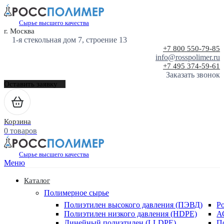
Сырье высшего качества
г. Москва
1-я стекольная дом 7, строение 13
+7 800 550-79-85
info@rosspolimer.ru
+7 495 374-59-61
Заказать звонок
Оставить заявку
Корзина
0 товаров
Сырье высшего качества
Меню
Каталог
Полимерное сырье
Полиэтилен высокого давления (ПЭВД)
Р
Полиэтилен низкого давления (HDPE)
А
Линейный полиэтилен (LLDPE)
П