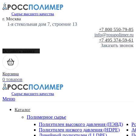
Сырье высшего качества
г. Москва
1-я стекольная дом 7, строение 13
+7 800 550-79-85
info@rosspolimer.ru
+7 495 374-59-61
Заказать звонок
Оставить заявку
Корзина
0 товаров
Сырье высшего качества
Меню
Каталог
Полимерное сырье
Полиэтилен высокого давления (ПЭВД)
Р
Полиэтилен низкого давления (HDPE)
А
Линейный полиэтилен (LLDPE)
П