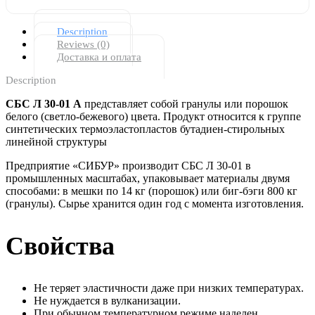
Description
Reviews (0)
Доставка и оплата
Description
СБС Л 30-01 А
представляет собой гранулы или порошок
белого (светло-бежевого) цвета. Продукт относится к группе
синтетических термоэластопластов бутадиен-стирольных
линейной структуры
Предприятие «СИБУР» производит СБС Л 30-01 в
промышленных масштабах, упаковывает материалы двумя
способами: в мешки по 14 кг (порошок) или биг-бэги 800 кг
(гранулы). Сырье хранится один год с момента изготовления.
Свойства
Не теряет эластичности даже при низких температурах.
Не нуждается в вулканизации.
При обычном температурном режиме наделен