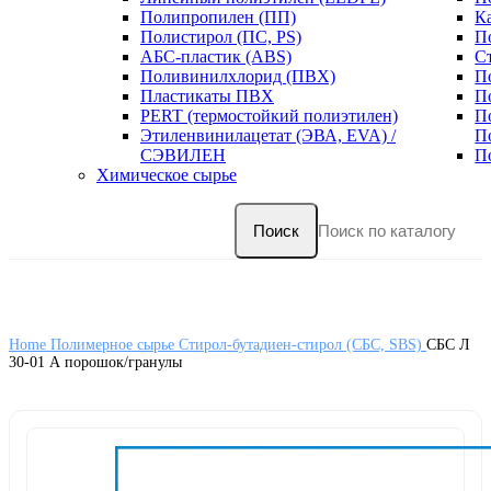
Полипропилен (ПП)
К
Полистирол (ПС, PS)
П
АБС-пластик (ABS)
С
Поливинилхлорид (ПВХ)
П
Пластикаты ПВХ
П
PERT (термостойкий полиэтилен)
П
Этиленвинилацетат (ЭВА, EVA) /
П
СЭВИЛЕН
П
Химическое сырье
Поиск
Home
Полимерное сырье
Стирол-бутадиен-стирол (СБС, SBS)
СБС Л
30-01 А порошок/гранулы