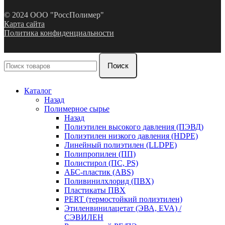
© 2024 ООО "РоссПолимер"
Карта сайта
Политика конфиденциальности
Поиск
Каталог
Назад
Полимерное сырье
Назад
Полиэтилен высокого давления (ПЭВД)
Полиэтилен низкого давления (HDPE)
Линейный полиэтилен (LLDPE)
Полипропилен (ПП)
Полистирол (ПС, PS)
АБС-пластик (ABS)
Поливинилхлорид (ПВХ)
Пластикаты ПВХ
PERT (термостойкий полиэтилен)
Этиленвинилацетат (ЭВА, EVA) /
СЭВИЛЕН