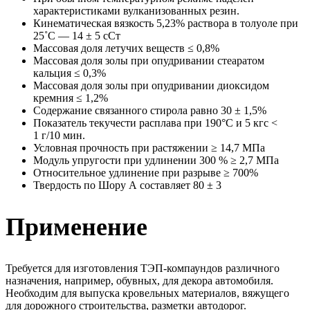
характеристиками вулканизованных резин.
Кинематическая вязкость 5,23% раствора в толуоле при
25˚С — 14 ± 5 сСт
Массовая доля летучих веществ ≤ 0,8%
Массовая доля золы при опудривании стеаратом
кальция ≤ 0,3%
Массовая доля золы при опудривании диоксидом
кремния ≤ 1,2%
Содержание связанного стирола равно 30 ± 1,5%
Показатель текучести расплава при 190°C и 5 кгс <
1 г/10 мин.
Условная прочность при растяжении ≥ 14,7 МПа
Модуль упругости при удлинении 300 % ≥ 2,7 МПа
Относительное удлинение при разрыве ≥ 700%
Твердость по Шору А составляет 80 ± 3
Применение
Требуется для изготовления ТЭП-компаундов различного
назначения, например, обувных, для декора автомобиля.
Необходим для выпуска кровельных материалов, вяжущего
для дорожного строительства, разметки автодорог.