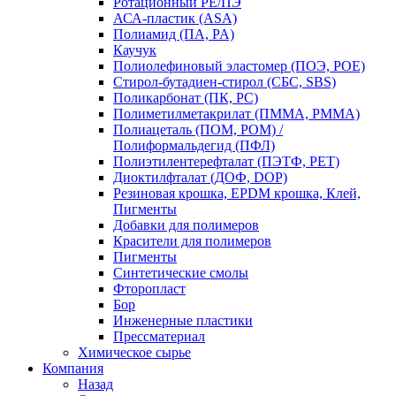
Ротационный PE/ПЭ
АСА-пластик (ASA)
Полиамид (ПА, PA)
Каучук
Полиолефиновый эластомер (ПОЭ, POE)
Стирол-бутадиен-стирол (СБС, SBS)
Поликарбонат (ПК, PC)
Полиметилметакрилат (ПММА, PMMA)
Полиацеталь (ПОМ, POM) /
Полиформальдегид (ПФЛ)
Полиэтилентерефталат (ПЭТФ, PET)
Диоктилфталат (ДОФ, DOP)
Резиновая крошка, EPDM крошка, Клей,
Пигменты
Добавки для полимеров
Красители для полимеров
Пигменты
Синтетические смолы
Фторопласт
Бор
Инженерные пластики
Прессматериал
Химическое сырье
Компания
Назад