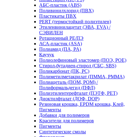
АБС-пластик (ABS)
Поливинилхлорид (ПВХ)
Пластикаты ПВХ
PERT (термостойкий полиэтилен)
Этиленвинилацетат (ЭВА, EVA) /
СЭВИЛЕН
Ротационный PE/ПЭ
АСА-пластик (ASA)
Полиамид (ПА, PA)
Каучук
Полиолефиновый эластомер (ПОЭ, POE)
Стирол-бутадиен-стирол (СБС, SBS)
Поликарбонат (ПК, PC)
Полиметилметакрилат (ПММА, PMMA)
Полиацеталь (ПОМ, POM) /
Полиформальдегид (ПФЛ)
Полиэтилентерефталат (ПЭТФ, PET)
Диоктилфталат (ДОФ, DOP)
Резиновая крошка, EPDM крошка, Клей,
Пигменты
Добавки для полимеров
Красители для полимеров
Пигменты
Синтетические смолы