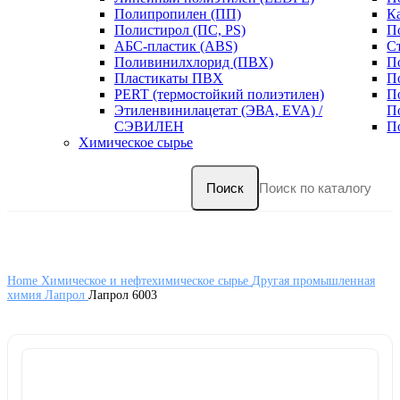
Полипропилен (ПП)
К
Полистирол (ПС, PS)
П
АБС-пластик (ABS)
С
Поливинилхлорид (ПВХ)
П
Пластикаты ПВХ
П
PERT (термостойкий полиэтилен)
П
Этиленвинилацетат (ЭВА, EVA) /
П
СЭВИЛЕН
П
Химическое сырье
Поиск
Home
Химическое и нефтехимическое сырье
Другая промышленная
химия
Лапрол
Лапрол 6003