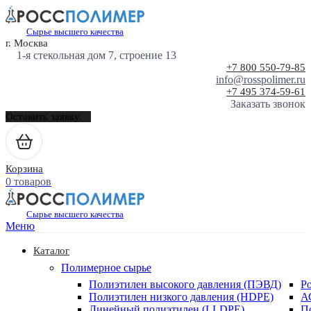
Сырье высшего качества
г. Москва
1-я стекольная дом 7, строение 13
+7 800 550-79-85
info@rosspolimer.ru
+7 495 374-59-61
Заказать звонок
Оставить заявку
Корзина
0 товаров
Сырье высшего качества
Меню
Каталог
Полимерное сырье
Полиэтилен высокого давления (ПЭВД)
Р
Полиэтилен низкого давления (HDPE)
А
Линейный полиэтилен (LLDPE)
П