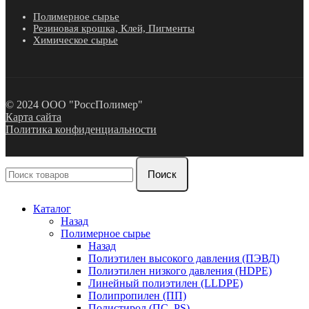
Полимерное сырье
Резиновая крошка, Клей, Пигменты
Химическое сырье
© 2024 ООО "РоссПолимер"
Карта сайта
Политика конфиденциальности
Поиск
Каталог
Назад
Полимерное сырье
Назад
Полиэтилен высокого давления (ПЭВД)
Полиэтилен низкого давления (HDPE)
Линейный полиэтилен (LLDPE)
Полипропилен (ПП)
Полистирол (ПС, PS)