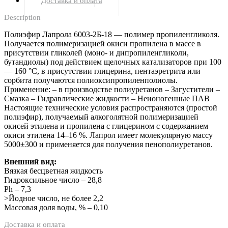
Доставка и оплата
Description
Полиэфир Лапрола 6003-2Б-18 — полимер пропиленгликоля.
Получается полимеризацией окиси пропилена в массе в
присутствии гликолей (моно- и дипропиленгликоли,
бутандиолы) под действием щелочных катализаторов при 100
— 160 °C, в присутствии глицерина, пентаэретрита или
сорбита получаются полиоксипропиленполиолы.
Применение: – в производстве полиуретанов – Загустители –
Смазка – Гидравлические жидкости – Неионогенные ПАВ
Настоящие технические условия распространяются (простой
полиэфир), получаемый алкоголятной полимеризацией
окисей этилена и пропилена с глицерином с содержанием
окиси этилена 14–16 %. Лапрол имеет молекулярную массу
5000±300 и применяется для получения пенополиуретанов.
Внешний вид:
Вязкая бесцветная жидкость
Гидроксильное число – 28,8
Ph – 7,3
>Йодное число, не более 2,2
Массовая доля воды, % – 0,10
Доставка и оплата