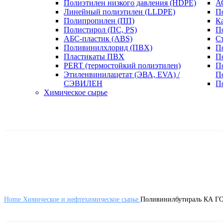
Полиэтилен низкого давления (HDPE)
А
Линейный полиэтилен (LLDPE)
П
Полипропилен (ПП)
К
Полистирол (ПС, PS)
П
АБС-пластик (ABS)
С
Поливинилхлорид (ПВХ)
П
Пластикаты ПВХ
П
PERT (термостойкий полиэтилен)
П
Этиленвинилацетат (ЭВА, EVA) /
П
СЭВИЛЕН
П
Химическое сырье
Home
Химическое и нефтехимическое сырье
Поливинилбутираль КА ГО