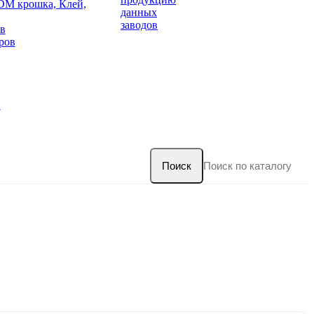
DM крошка, Клей,
данных
заводов
в
ров
и
Поиск