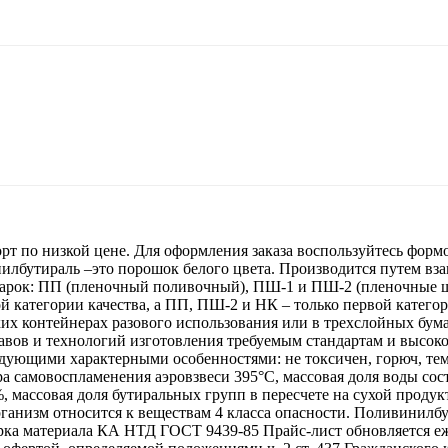
 по низкой цене. Для оформления заказа воспользуйтесь формой
илбутираль –это порошок белого цвета. Производится путем вз
арок: ПП (пленочный поливочный), ПШ-1 и ПШ-2 (пленочные ш
категории качества, а ПП, ПШ-2 и НК – только первой категор
ких контейнерах разового использования или в трехслойных бум
вов и технологий изготовления требуемым стандартам и высоко
дующими характерными особенностями: не токсичен, горюч, тем
а самовоспламенения аэровзвеси 395°С, массовая доля воды сост
0%, массовая доля бутиральных групп в пересчете на сухой продук
организм относится к веществам 4 класса опасности. Поливинилб
рка материала КА НТД ГОСТ 9439-85 Прайс-лист обновляется 