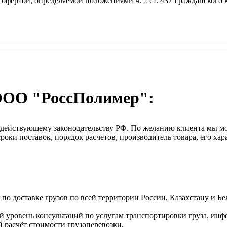
 офертой, определяемой положениями ч. 2 ст. 437 Гражданского
ООО "РоссПолимер":
о действующему законодательству РФ. По желанию клиента мы м
оки поставок, порядок расчетов, производитель товара, его хар
о доставке грузов по всей территории России, Казахстану и Бе
 уровень консультаций по услугам транспортировки груза, инф
 расчёт стоимости грузоперевозки.