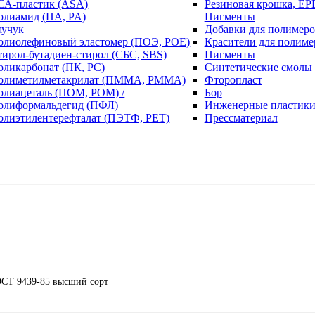
СА-пластик (ASA)
Резиновая крошка, EP
олиамид (ПА, PA)
Пигменты
аучук
Добавки для полимеро
олиолефиновый эластомер (ПОЭ, POE)
Красители для полиме
тирол-бутадиен-стирол (СБС, SBS)
Пигменты
оликарбонат (ПК, PC)
Синтетические смолы
олиметилметакрилат (ПММА, PMMA)
Фторопласт
олиацеталь (ПОМ, POM) /
Бор
олиформальдегид (ПФЛ)
Инженерные пластик
олиэтилентерефталат (ПЭТФ, PET)
Прессматериал
СТ 9439-85 высший сорт