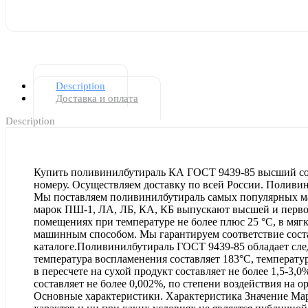
Description
Доставка и оплата
Description
Купить поливинилбутираль КА ГОСТ 9439-85 высший сорт
номеру. Осуществляем доставку по всей России. Поливин
Мы поставляем поливинилбутираль самых популярных м
марок ПШ-1, ЛА, ЛБ, КА, КБ выпускают высшей и первой 
помещениях при температуре не более плюс 25 °С, в мяг
машинным способом. Мы гарантируем соответствие соста
каталоге.Поливинилбутираль ГОСТ 9439-85 обладает сле
температура воспламенения составляет 183°C, температур
в пересчете на сухой продукт составляет не более 1,5-3,
составляет не более 0,002%, по степени воздействия на 
Основные характеристики. Характеристика Значение Ма