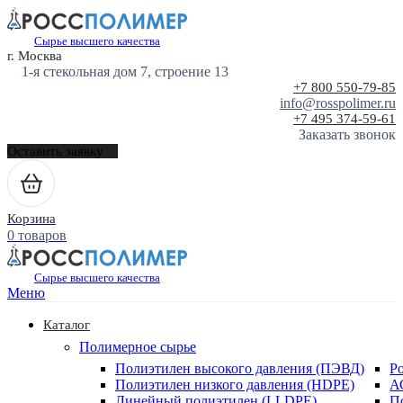
Сырье высшего качества
г. Москва
1-я стекольная дом 7, строение 13
+7 800 550-79-85
info@rosspolimer.ru
+7 495 374-59-61
Заказать звонок
Оставить заявку
Корзина
0 товаров
Сырье высшего качества
Меню
Каталог
Полимерное сырье
Полиэтилен высокого давления (ПЭВД)
Р
Полиэтилен низкого давления (HDPE)
А
Линейный полиэтилен (LLDPE)
П