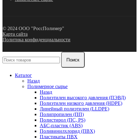
© 2024 ООО "РоссПолимер"
Карта сайта
Политика конфиденциальности
Поиск
Каталог
Назад
Полимерное сырье
Назад
Полиэтилен высокого давления (ПЭВД)
Полиэтилен низкого давления (HDPE)
Линейный полиэтилен (LLDPE)
Полипропилен (ПП)
Полистирол (ПС, PS)
АБС-пластик (ABS)
Поливинилхлорид (ПВХ)
Пластикаты ПВХ