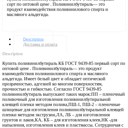
сорт по оптовой цене . Поливинилбутираль— это
продукт взаимодействия поливинилового спирта и
масляного альдегида.
Description
Доставка и оплата
Description
Купить поливинилбутираль КБ ГОСТ 9439-85 первый сорт по
оптовой цене . Поливинилбутираль— это продукт
взаимодействия поливинилового спирта и масляного
альдегида. Имеет белый цвет и обладает оптической
прозрачностью, адгезией ко многим поверхностям,
прочностью и гибкостью. Согласно ГОСТ 9439-85
поливинилбутираль выпускают таких марок:ПП – пленочный
поливочный для изготовления поливинилбутиральной
клеящей пленки методом полива,ПШ-1, ПШ-2 – пленочные
шлицевые для изготовления поливинилбутиральной клеящей
пленки методом экструзии,ЛА, ЛБ – для изготовления
грунтов и лаков,КА, КБ – для изготовления клеев,НК -для
напыления, изготовления клеев и пластмассы. Сотрудничая с