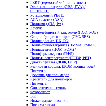
PERT (термостойкий полиэтилен)
Этиленвинилацетат (ЭВА, EVA) /
СЭВИЛЕН
Ротационный PE/ПЭ
АСА-пластик (ASA)
Полиамид (ПА, PA)
Каучук
Полиолефиновый эластомер (ПОЭ, POE)
Стирол-бутадиен-стирол (СБС, SBS)
Поликарбонат (ПК, PC)
Полиметилметакрилат (ПММА, PMMA)
Полиацеталь (ПОМ, POM) /
Полиформальдегид (ПФЛ)
Полиэтилентерефталат (ПЭТФ, PET)
Диоктилфталат (ДОФ, DOP)
Резиновая крошка, EPDM крошка, Клей,
Пигменты
Добавки для полимеров
Красители для полимеров
Пигменты
Синтетические смолы
Фторопласт
Бор
Инженерные пластики
Прессматериал