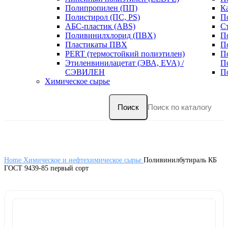
Полипропилен (ПП)
К
Полистирол (ПС, PS)
П
АБС-пластик (ABS)
С
Поливинилхлорид (ПВХ)
П
Пластикаты ПВХ
П
PERT (термостойкий полиэтилен)
П
Этиленвинилацетат (ЭВА, EVA) /
П
СЭВИЛЕН
П
Химическое сырье
Поиск
Home
Химическое и нефтехимическое сырье
Поливинилбутираль КБ
ГОСТ 9439-85 первый сорт