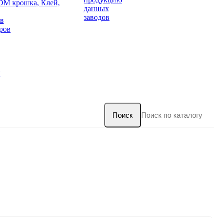
DM крошка, Клей,
данных
заводов
в
ров
и
Поиск