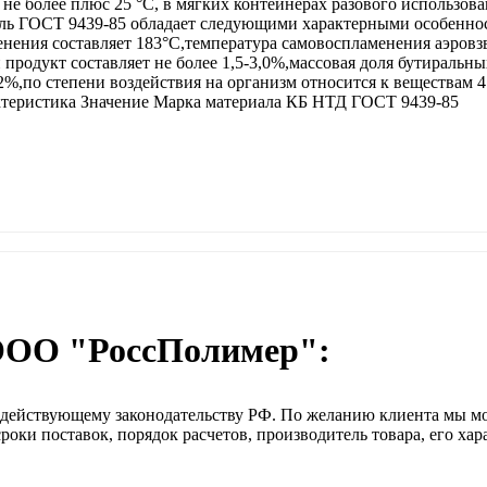
не более плюс 25 °С, в мягких контейнерах разового использов
ь ГОСТ 9439-85 обладает следующими характерными особеннос
ения составляет 183°C,температура самовоспламенения аэровзве
 продукт составляет не более 1,5-3,0%,массовая доля бутиральны
002%,по степени воздействия на организм относится к веществам
ктеристика Значение Марка материала КБ НТД ГОСТ 9439-85
ООО "РоссПолимер":
о действующему законодательству РФ. По желанию клиента мы м
оки поставок, порядок расчетов, производитель товара, его хар