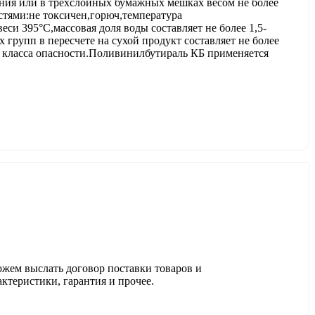
ания или в трехслойных бумажных мешках весом не более
тями:не токсичен,горюч,температура
си 395°С,массовая доля воды составляет не более 1,5-
х групп в пересчете на сухой продукт составляет не более
 4 класса опасности.Поливинилбутираль КБ применяется
ожем выслать договор поставки товаров и
актеристики, гарантия и прочее.