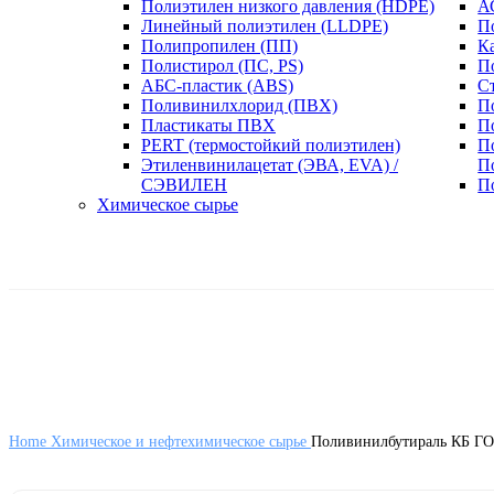
Полиэтилен низкого давления (HDPE)
А
Линейный полиэтилен (LLDPE)
П
Полипропилен (ПП)
К
Полистирол (ПС, PS)
П
АБС-пластик (ABS)
С
Поливинилхлорид (ПВХ)
П
Пластикаты ПВХ
П
PERT (термостойкий полиэтилен)
П
Этиленвинилацетат (ЭВА, EVA) /
П
СЭВИЛЕН
П
Химическое сырье
Home
Химическое и нефтехимическое сырье
Поливинилбутираль КБ ГО