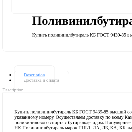
Поливинилбутира
Купить поливинилбутираль КБ ГОСТ 9439-85 выс
Description
Доставка и оплата
Description
Купить поливинилбутираль КБ ГОСТ 9439-85 высший сорт
указанному номеру. Осуществляем доставку по всему Каз
поливинилового спирта с бутиральдегидом. Популярны
НК.Поливинилбутираль марок ПШ-1, ЛА, ЛБ, КА, КБ выпу