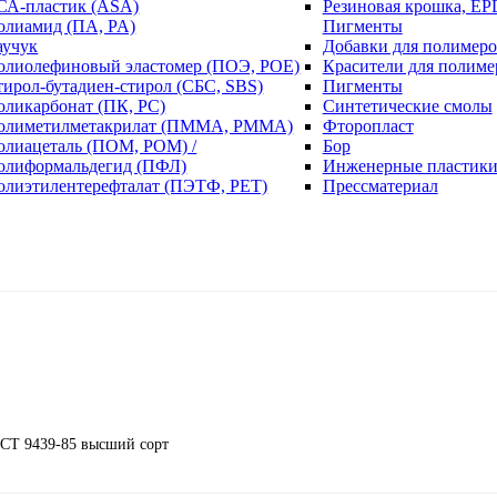
СА-пластик (ASA)
Резиновая крошка, EP
олиамид (ПА, PA)
Пигменты
аучук
Добавки для полимеро
олиолефиновый эластомер (ПОЭ, POE)
Красители для полиме
тирол-бутадиен-стирол (СБС, SBS)
Пигменты
оликарбонат (ПК, PC)
Синтетические смолы
олиметилметакрилат (ПММА, PMMA)
Фторопласт
олиацеталь (ПОМ, POM) /
Бор
олиформальдегид (ПФЛ)
Инженерные пластик
олиэтилентерефталат (ПЭТФ, PET)
Прессматериал
СТ 9439-85 высший сорт