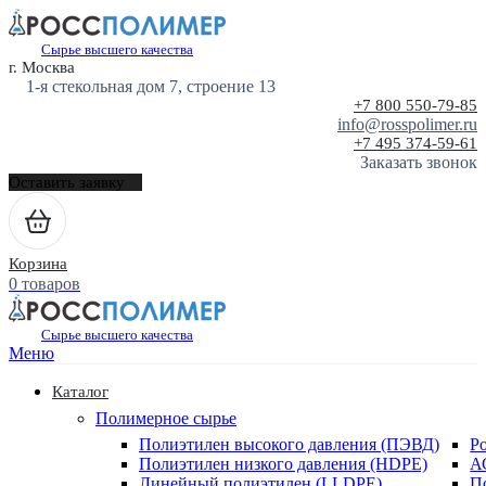
Сырье высшего качества
г. Москва
1-я стекольная дом 7, строение 13
+7 800 550-79-85
info@rosspolimer.ru
+7 495 374-59-61
Заказать звонок
Оставить заявку
Корзина
0 товаров
Сырье высшего качества
Меню
Каталог
Полимерное сырье
Полиэтилен высокого давления (ПЭВД)
Р
Полиэтилен низкого давления (HDPE)
А
Линейный полиэтилен (LLDPE)
П