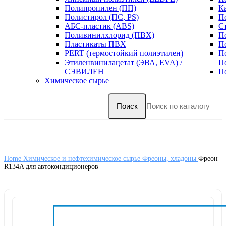
Полипропилен (ПП)
К
Полистирол (ПС, PS)
П
АБС-пластик (ABS)
С
Поливинилхлорид (ПВХ)
П
Пластикаты ПВХ
П
PERT (термостойкий полиэтилен)
П
Этиленвинилацетат (ЭВА, EVA) /
П
СЭВИЛЕН
П
Химическое сырье
Поиск
Home
Химическое и нефтехимическое сырье
Фреоны, хладоны
Фреон
R134A для автокондиционеров