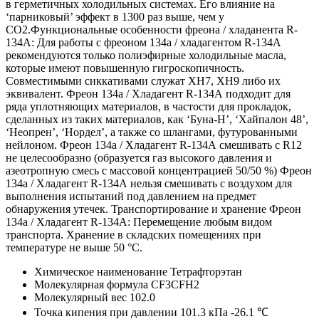
в герметичных холодильных системах. Его влияние на
‘парниковый’ эффект в 1300 раз выше, чем у
СО2.Функциональные особенности фреона / хладанента R-
134А: Для работы с фреоном 134а / хладагентом R-134А
рекомендуются только полиэфирные холодильные масла,
которые имеют повышенную гигроскопичность.
Совместимыми сиккативами служат ХН7, ХН9 либо их
эквивалент. Фреон 134а / Хладагент R-134А подходит для
ряда уплотняющих материалов, в частости для прокладок,
сделанных из таких материалов, как ‘Буна-Н’, ‘Хайпалон 48’,
‘Неопрен’, ‘Нордел’, а также со шлангами, футурованными
нейлоном. Фреон 134а / Хладагент R-134А смешивать с R12
не целесообразно (образуется газ высокого давления и
азеотропную смесь с массовой концентрацией 50/50 %) Фреон
134а / Хладагент R-134А нельзя смешивать с воздухом для
выполнения испытаний под давлением на предмет
обнаружения утечек. Транспортирование и хранение Фреон
134а / Хладагент R-134А: Перемещение любым видом
транспорта. Хранение в складских помещениях при
температуре не выше 50 °С.
Химическое наименование Тетрафторэтан
Молекулярная формула CF3CFH2
Молекулярный вес 102.0
Точка кипения при давлении 101.3 кПа -26.1 ℃