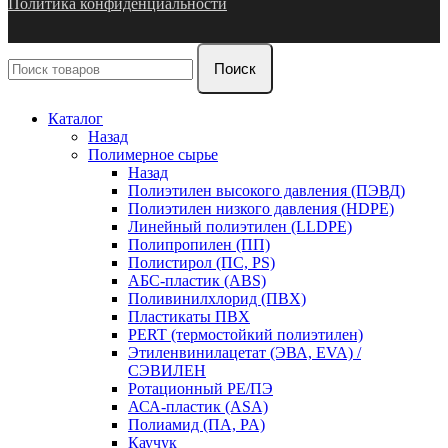
Политика конфиденциальности
Поиск
Каталог
Назад
Полимерное сырье
Назад
Полиэтилен высокого давления (ПЭВД)
Полиэтилен низкого давления (HDPE)
Линейный полиэтилен (LLDPE)
Полипропилен (ПП)
Полистирол (ПС, PS)
АБС-пластик (ABS)
Поливинилхлорид (ПВХ)
Пластикаты ПВХ
PERT (термостойкий полиэтилен)
Этиленвинилацетат (ЭВА, EVA) /
СЭВИЛЕН
Ротационный PE/ПЭ
АСА-пластик (ASA)
Полиамид (ПА, PA)
Каучук