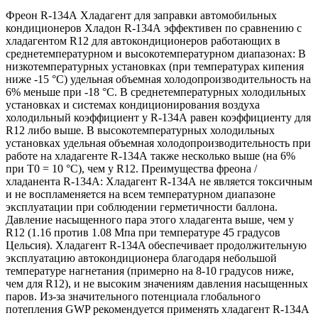
Фреон R-134А Хладагент для заправки автомобильных
кондиционеров Хладон R-134А эффективен по сравнению с
хладагентом R12 для автокондиционеров работающих в
среднетемпературном и высокотемпературном диапазонах: В
низкотемпературных установках (при температурах кипения
ниже -15 °С) удельная объемная холодопроизводительность на
6% меньше при -18 °С. В среднетемпературных холодильных
установках и системах кондиционирования воздуха
холодильный коэффициент у R-134А равен коэффициенту для
R12 либо выше. В высокотемпературных холодильных
установках удельная объемная холодопроизводительность при
работе на хладагенте R-134А также несколько выше (на 6%
при T0 = 10 °С), чем у R12. Преимущества фреона /
хладанента R-134А: Хладагент R-134А не является токсичным
и не воспламеняется на всем температурном диапазоне
эксплуатации при соблюдении герметичности баллона.
Давление насыщенного пара этого хладагента выше, чем у
R12 (1.16 против 1.08 Мпа при температуре 45 градусов
Цельсия). Хладагент R-134A обеспечивает продолжительную
эксплуатацию автокондиционера благодаря небольшой
температуре нагнетания (примерно на 8-10 градусов ниже,
чем для R12), и не высоким значениям давления насыщенных
паров. Из-за значительного потенциала глобального
потепления GWP рекомендуется применять хладагент R-134А