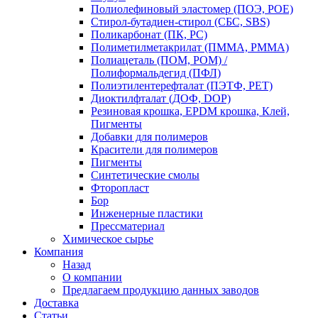
Полиолефиновый эластомер (ПОЭ, POE)
Стирол-бутадиен-стирол (СБС, SBS)
Поликарбонат (ПК, PC)
Полиметилметакрилат (ПММА, PMMA)
Полиацеталь (ПОМ, POM) /
Полиформальдегид (ПФЛ)
Полиэтилентерефталат (ПЭТФ, PET)
Диоктилфталат (ДОФ, DOP)
Резиновая крошка, EPDM крошка, Клей,
Пигменты
Добавки для полимеров
Красители для полимеров
Пигменты
Синтетические смолы
Фторопласт
Бор
Инженерные пластики
Прессматериал
Химическое сырье
Компания
Назад
О компании
Предлагаем продукцию данных заводов
Доставка
Статьи