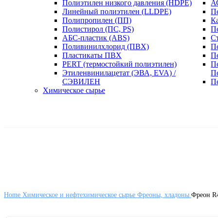
Полиэтилен низкого давления (HDPE)
А
Линейный полиэтилен (LLDPE)
П
Полипропилен (ПП)
К
Полистирол (ПС, PS)
П
АБС-пластик (ABS)
С
Поливинилхлорид (ПВХ)
П
Пластикаты ПВХ
П
PERT (термостойкий полиэтилен)
П
Этиленвинилацетат (ЭВА, EVA) /
П
СЭВИЛЕН
П
Химическое сырье
Home
Химическое и нефтехимическое сырье
Фреоны, хладоны
Фреон R