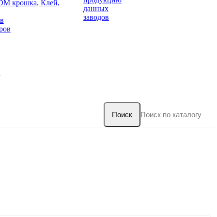
DM крошка, Клей,
данных
заводов
в
ров
и
Поиск