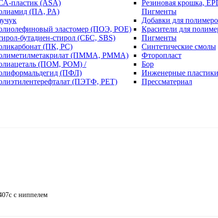
СА-пластик (ASA)
Резиновая крошка, EP
олиамид (ПА, PA)
Пигменты
аучук
Добавки для полимеро
олиолефиновый эластомер (ПОЭ, POE)
Красители для полиме
тирол-бутадиен-стирол (СБС, SBS)
Пигменты
оликарбонат (ПК, PC)
Синтетические смолы
олиметилметакрилат (ПММА, PMMA)
Фторопласт
олиацеталь (ПОМ, POM) /
Бор
олиформальдегид (ПФЛ)
Инженерные пластик
олиэтилентерефталат (ПЭТФ, PET)
Прессматериал
407c с ниппелем