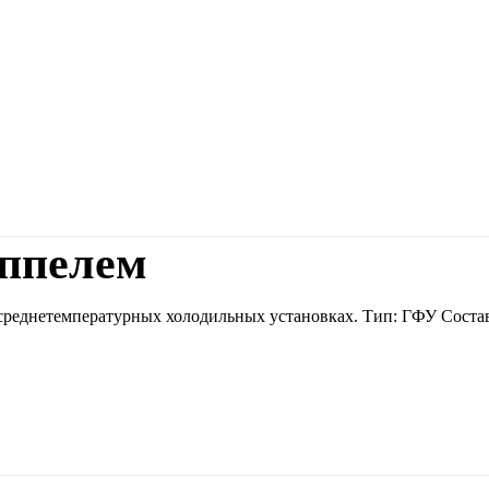
иппелем
 среднетемпературных холодильных установках. Тип: ГФУ Состав: