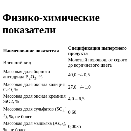
Физико-химические
показатели
Спецификация импортного
Наименование показателя
продукта
Молотый порошок, от серого
Внешний вид
до коричневого цвета
Массовая доля борного
40,0 +/- 0,5
ангидрида B
O
, %
2
3
Массовая доля оксида кальция
27,0 +/– 1,0
CaO, %
Массовая доля оксида кремния
4,0 – 6,5
SiO2, %
-
Массовая доля сульфатов (SO
4
0,60
2
), %, не более
Массовая доля мышьяка (As
),
+3
0,0035
%, не более