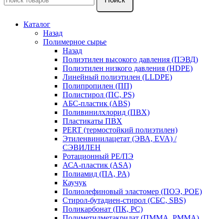
Каталог
Назад
Полимерное сырье
Назад
Полиэтилен высокого давления (ПЭВД)
Полиэтилен низкого давления (HDPE)
Линейный полиэтилен (LLDPE)
Полипропилен (ПП)
Полистирол (ПС, PS)
АБС-пластик (ABS)
Поливинилхлорид (ПВХ)
Пластикаты ПВХ
PERT (термостойкий полиэтилен)
Этиленвинилацетат (ЭВА, EVA) /
СЭВИЛЕН
Ротационный PE/ПЭ
АСА-пластик (ASA)
Полиамид (ПА, PA)
Каучук
Полиолефиновый эластомер (ПОЭ, POE)
Стирол-бутадиен-стирол (СБС, SBS)
Поликарбонат (ПК, PC)
Полиметилметакрилат (ПММА, PMMA)