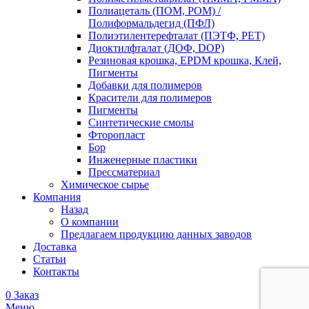
Полиацеталь (ПОМ, POM) /
Полиформальдегид (ПФЛ)
Полиэтилентерефталат (ПЭТФ, PET)
Диоктилфталат (ДОФ, DOP)
Резиновая крошка, EPDM крошка, Клей,
Пигменты
Добавки для полимеров
Красители для полимеров
Пигменты
Синтетические смолы
Фторопласт
Бор
Инженерные пластики
Прессматериал
Химическое сырье
Компания
Назад
О компании
Предлагаем продукцию данных заводов
Доставка
Статьи
Контакты
0
Заказ
Меню