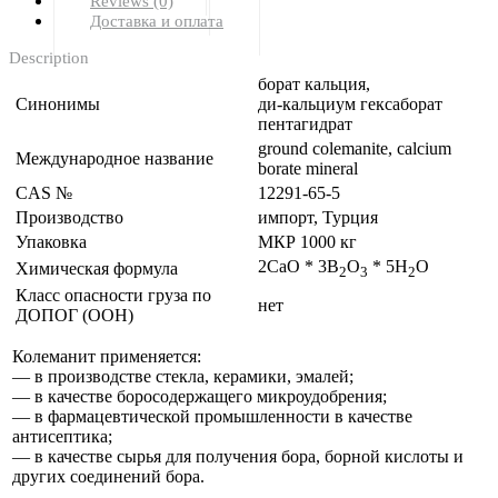
Reviews (0)
Доставка и оплата
Description
борат кальция,
Синонимы
ди-кальциум гексаборат
пентагидрат
ground colemanite, calcium
Международное название
borate mineral
CAS №
12291-65-5
Производство
импорт, Турция
Упаковка
МКР 1000 кг
2CaO * 3B
O
* 5H
O
Химическая формула
2
3
2
Класс опасности груза по
нет
ДОПОГ (ООН)
Колеманит применяется:
— в производстве стекла, керамики, эмалей;
— в качестве боросодержащего микроудобрения;
— в фармацевтической промышленности в качестве
антисептика;
— в качестве сырья для получения бора, борной кислоты и
других соединений бора.