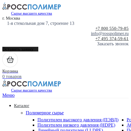
Сырье высшего качества
г. Москва
1-я стекольная дом 7, строение 13
+7 800 550-79-85
info@rosspolimer.ru
+7 495 374-59-61
Заказать звонок
Оставить заявку
Корзина
0 товаров
Сырье высшего качества
Меню
Каталог
Полимерное сырье
Полиэтилен высокого давления (ПЭВД)
Р
Полиэтилен низкого давления (HDPE)
А
Линейный полиэтилен (LLDPE)
П