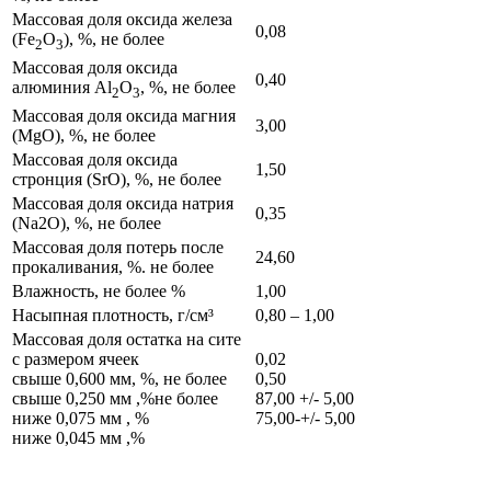
Массовая доля оксида железа
0,08
(Fe
О
), %, не более
2
3
Массовая доля оксида
0,40
алюминия Al
O
, %, не более
2
3
Массовая доля оксида магния
3,00
(MgO), %, не более
Массовая доля оксида
1,50
стронция (SrO), %, не более
Массовая доля оксида натрия
0,35
(Na2O), %, не более
Массовая доля потерь после
24,60
прокаливания, %. не более
Влажность, не более %
1,00
Насыпная плотность, г/см³
0,80 – 1,00
Массовая доля остатка на сите
с размером ячеек
0,02
свыше 0,600 мм, %, не более
0,50
свыше 0,250 мм ,%не более
87,00 +/- 5,00
ниже 0,075 мм , %
75,00-+/- 5,00
ниже 0,045 мм ,%