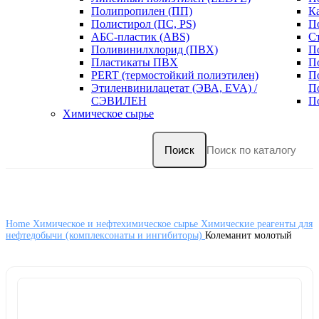
Полипропилен (ПП)
К
Полистирол (ПС, PS)
П
АБС-пластик (ABS)
С
Поливинилхлорид (ПВХ)
П
Пластикаты ПВХ
П
PERT (термостойкий полиэтилен)
П
Этиленвинилацетат (ЭВА, EVA) /
П
СЭВИЛЕН
П
Химическое сырье
Поиск
Home
Химическое и нефтехимическое сырье
Химические реагенты для
нефтедобычи (комплексонаты и ингибиторы)
Колеманит молотый