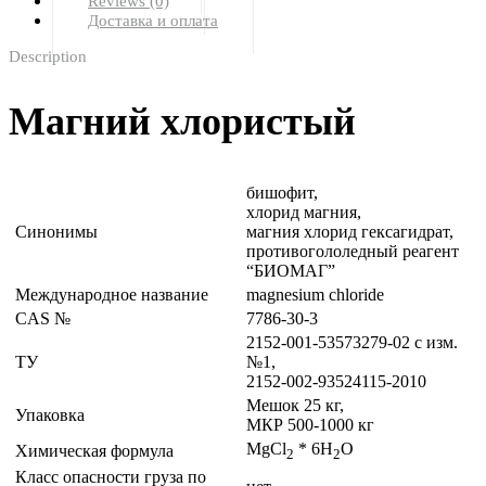
Reviews (0)
Доставка и оплата
Description
Магний хлористый
бишофит,
хлорид магния,
Синонимы
магния хлорид гексагидрат,
противогололедный реагент
“БИОМАГ”
Международное название
magnesium chloride
CAS №
7786-30-3
2152-001-53573279-02 с изм.
ТУ
№1,
2152-002-93524115-2010
Мешок 25 кг,
Упаковка
МКР 500-1000 кг
MgCl
* 6H
O
Химическая формула
2
2
Класс опасности груза по