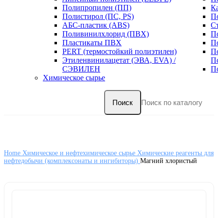
Полипропилен (ПП)
К
Полистирол (ПС, PS)
П
АБС-пластик (ABS)
С
Поливинилхлорид (ПВХ)
П
Пластикаты ПВХ
П
PERT (термостойкий полиэтилен)
П
Этиленвинилацетат (ЭВА, EVA) /
П
СЭВИЛЕН
П
Химическое сырье
Поиск
Home
Химическое и нефтехимическое сырье
Химические реагенты для
нефтедобычи (комплексонаты и ингибиторы)
Магний хлористый