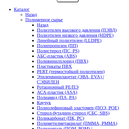
Каталог
Назад
Полимерное сырье
Назад
Полиэтилен высокого давления (ПЭВД)
Полиэтилен низкого давления (HDPE)
Линейный полиэтилен (LLDPE)
Полипропилен (ПП)
Полистирол (ПС, PS)
АБС-пластик (ABS)
Поливинилхлорид (ПВХ)
Пластикаты ПВХ
PERT (термостойкий полиэтилен)
Этиленвинилацетат (ЭВА, EVA) /
СЭВИЛЕН
Ротационный PE/ПЭ
АСА-пластик (ASA)
Полиамид (ПА, PA)
Каучук
Полиолефиновый эластомер (ПОЭ, POE)
Стирол-бутадиен-стирол (СБС, SBS)
Поликарбонат (ПК, PC)
Полиметилметакрилат (ПММА, PMMA)
Полиацеталь (ПОМ, POM) /