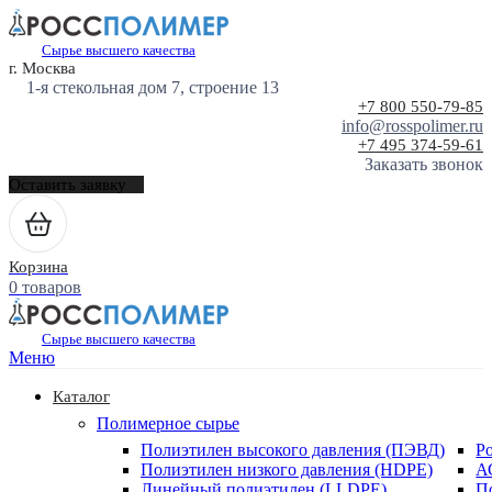
Сырье высшего качества
г. Москва
1-я стекольная дом 7, строение 13
+7 800 550-79-85
info@rosspolimer.ru
+7 495 374-59-61
Заказать звонок
Оставить заявку
Корзина
0 товаров
Сырье высшего качества
Меню
Каталог
Полимерное сырье
Полиэтилен высокого давления (ПЭВД)
Р
Полиэтилен низкого давления (HDPE)
А
Линейный полиэтилен (LLDPE)
П