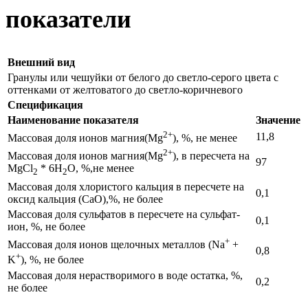
показатели
Внешний вид
Гранулы или чешуйки от белого до светло-серого цвета с
оттенками от желтоватого до светло-коричневого
Спецификация
Наименование показателя
Значение
2+
11,8
Массовая доля ионов магния(Mg
), %, не менее
2+
Массовая доля ионов магния(Mg
), в пересчета на
97
MgCl
* 6H
O, %,не менее
2
2
Массовая доля хлористого кальция в пересчете на
0,1
оксид кальция (CaО),%, не более
Массовая доля сульфатов в пересчете на сульфат-
0,1
ион, %, не более
+
Массовая доля ионов щелочных металлов (Na
+
0,8
+
K
), %, не более
Массовая доля нерастворимого в воде остатка, %,
0,2
не более