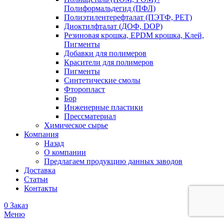
Полиформальдегид (ПФЛ)
Полиэтилентерефталат (ПЭТФ, PET)
Диоктилфталат (ДОФ, DOP)
Резиновая крошка, EPDM крошка, Клей,
Пигменты
Добавки для полимеров
Красители для полимеров
Пигменты
Синтетические смолы
Фторопласт
Бор
Инженерные пластики
Прессматериал
Химическое сырье
Компания
Назад
О компании
Предлагаем продукцию данных заводов
Доставка
Статьи
Контакты
0
Заказ
Меню