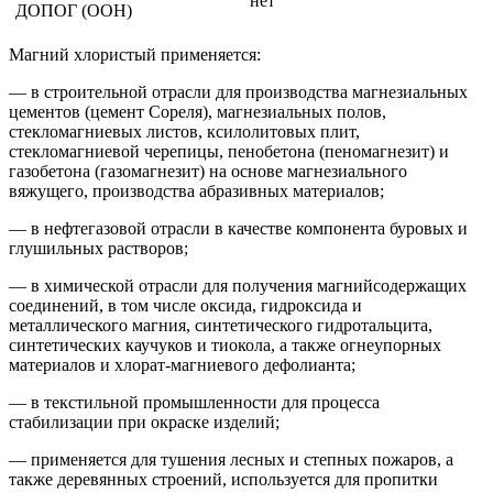
нет
ДОПОГ (ООН)
Магний хлористый применяется:
— в строительной отрасли для производства магнезиальных
цементов (цемент Сореля), магнезиальных полов,
стекломагниевых листов, ксилолитовых плит,
стекломагниевой черепицы, пенобетона (пеномагнезит) и
газобетона (газомагнезит) на основе магнезиального
вяжущего, производства абразивных материалов;
— в нефтегазовой отрасли в качестве компонента буровых и
глушильных растворов;
— в химической отрасли для получения магнийсодержащих
соединений, в том числе оксида, гидроксида и
металлического магния, синтетического гидротальцита,
синтетических каучуков и тиокола, а также огнеупорных
материалов и хлорат-магниевого дефолианта;
— в текстильной промышленности для процесса
стабилизации при окраске изделий;
— применяется для тушения лесных и степных пожаров, а
также деревянных строений, используется для пропитки