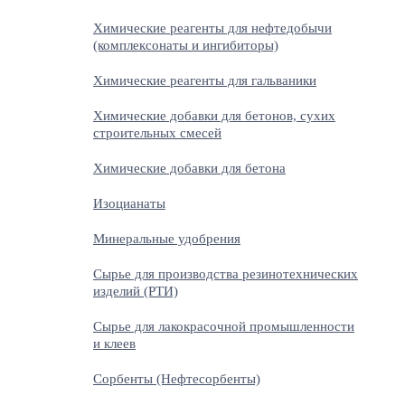
Химические реагенты для нефтедобычи
(комплексонаты и ингибиторы)
Химические реагенты для гальваники
Химические добавки для бетонов, сухих
строительных смесей
Химические добавки для бетона
Изоцианаты
Минеральные удобрения
Сырье для производства резинотехнических
изделий (РТИ)
Сырье для лакокрасочной промышленности
и клеев
Сорбенты (Нефтесорбенты)