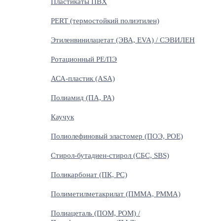
Пластикаты ПВХ
PERT (термостойкий полиэтилен)
Этиленвинилацетат (ЭВА, EVA) / СЭВИЛЕН
Ротационный PE/ПЭ
АСА-пластик (ASA)
Полиамид (ПА, PA)
Каучук
Полиолефиновый эластомер (ПОЭ, POE)
Стирол-бутадиен-стирол (СБС, SBS)
Поликарбонат (ПК, PC)
Полиметилметакрилат (ПММА, PMMA)
Полиацеталь (ПОМ, POM) /