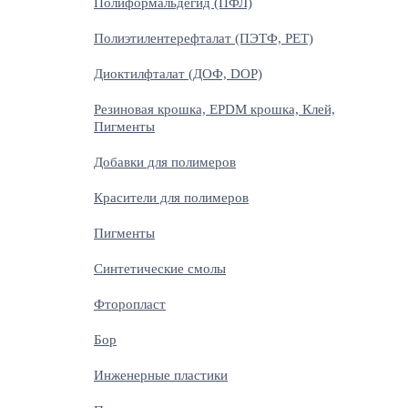
Полиформальдегид (ПФЛ)
Полиэтилентерефталат (ПЭТФ, PET)
Диоктилфталат (ДОФ, DOP)
Резиновая крошка, EPDM крошка, Клей,
Пигменты
Добавки для полимеров
Красители для полимеров
Пигменты
Синтетические смолы
Фторопласт
Бор
Инженерные пластики