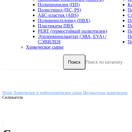
Полипропилен (ПП)
К
Полистирол (ПС, PS)
П
АБС-пластик (ABS)
С
Поливинилхлорид (ПВХ)
П
Пластикаты ПВХ
П
PERT (термостойкий полиэтилен)
П
Этиленвинилацетат (ЭВА, EVA) /
П
СЭВИЛЕН
П
Химическое сырье
Поиск
Home
Химическое и нефтехимическое сырье
Индикаторы химические
Силикагель