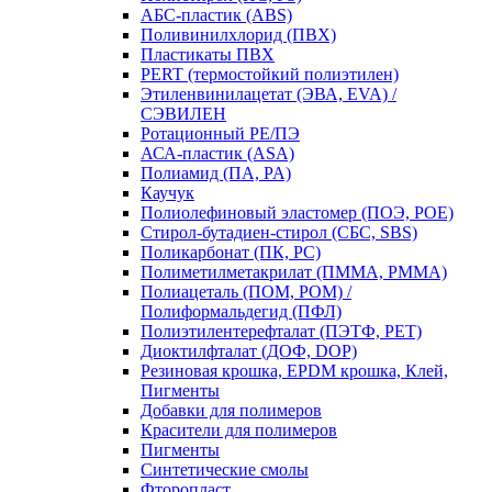
АБС-пластик (ABS)
Поливинилхлорид (ПВХ)
Пластикаты ПВХ
PERT (термостойкий полиэтилен)
Этиленвинилацетат (ЭВА, EVA) /
СЭВИЛЕН
Ротационный PE/ПЭ
АСА-пластик (ASA)
Полиамид (ПА, PA)
Каучук
Полиолефиновый эластомер (ПОЭ, POE)
Стирол-бутадиен-стирол (СБС, SBS)
Поликарбонат (ПК, PC)
Полиметилметакрилат (ПММА, PMMA)
Полиацеталь (ПОМ, POM) /
Полиформальдегид (ПФЛ)
Полиэтилентерефталат (ПЭТФ, PET)
Диоктилфталат (ДОФ, DOP)
Резиновая крошка, EPDM крошка, Клей,
Пигменты
Добавки для полимеров
Красители для полимеров
Пигменты
Синтетические смолы
Фторопласт