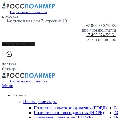
Сырье высшего качества
г. Москва
1-я стекольная дом 7, строение 13
+7 800 550-79-85
info@rosspolimer.ru
+7 495 374-59-61
Заказать звонок
Оставить заявку
Корзина
0 товаров
Сырье высшего качества
Меню
Каталог
Полимерное сырье
Полиэтилен высокого давления (ПЭВД)
Р
Полиэтилен низкого давления (HDPE)
А
Линейный полиэтилен (LLDPE)
П