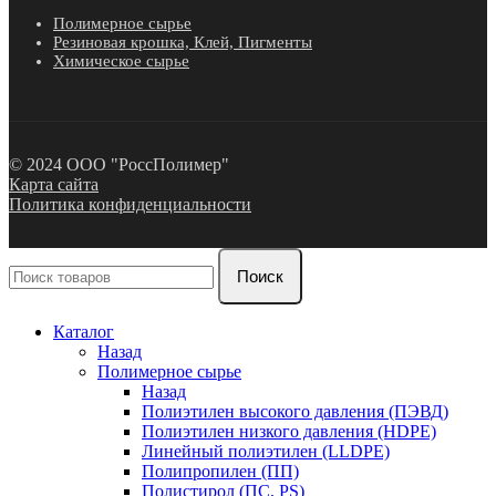
Полимерное сырье
Резиновая крошка, Клей, Пигменты
Химическое сырье
© 2024 ООО "РоссПолимер"
Карта сайта
Политика конфиденциальности
Поиск
Каталог
Назад
Полимерное сырье
Назад
Полиэтилен высокого давления (ПЭВД)
Полиэтилен низкого давления (HDPE)
Линейный полиэтилен (LLDPE)
Полипропилен (ПП)
Полистирол (ПС, PS)