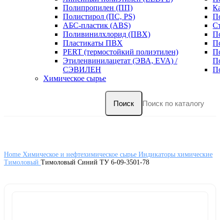
Полипропилен (ПП)
К
Полистирол (ПС, PS)
П
АБС-пластик (ABS)
С
Поливинилхлорид (ПВХ)
П
Пластикаты ПВХ
П
PERT (термостойкий полиэтилен)
П
Этиленвинилацетат (ЭВА, EVA) /
П
СЭВИЛЕН
П
Химическое сырье
Поиск
Home
Химическое и нефтехимическое сырье
Индикаторы химические
Тимоловый
Тимоловый Синий ТУ 6-09-3501-78