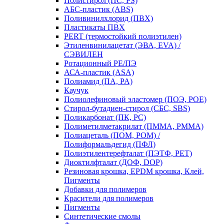
Полистирол (ПС, PS)
АБС-пластик (ABS)
Поливинилхлорид (ПВХ)
Пластикаты ПВХ
PERT (термостойкий полиэтилен)
Этиленвинилацетат (ЭВА, EVA) /
СЭВИЛЕН
Ротационный PE/ПЭ
АСА-пластик (ASA)
Полиамид (ПА, PA)
Каучук
Полиолефиновый эластомер (ПОЭ, POE)
Стирол-бутадиен-стирол (СБС, SBS)
Поликарбонат (ПК, PC)
Полиметилметакрилат (ПММА, PMMA)
Полиацеталь (ПОМ, POM) /
Полиформальдегид (ПФЛ)
Полиэтилентерефталат (ПЭТФ, PET)
Диоктилфталат (ДОФ, DOP)
Резиновая крошка, EPDM крошка, Клей,
Пигменты
Добавки для полимеров
Красители для полимеров
Пигменты
Синтетические смолы