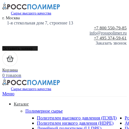
Сырье высшего качества
г. Москва
1-я стекольная дом 7, строение 13
+7 800 550-79-85
info@rosspolimer.ru
+7 495 374-59-61
Заказать звонок
Оставить заявку
Корзина
0 товаров
Сырье высшего качества
Меню
Каталог
Полимерное сырье
Полиэтилен высокого давления (ПЭВД)
Р
Полиэтилен низкого давления (HDPE)
А
Линейный полиэтилен (LLDPE)
П