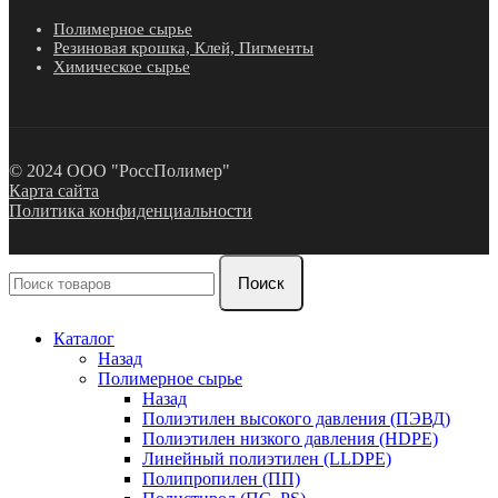
Полимерное сырье
Резиновая крошка, Клей, Пигменты
Химическое сырье
© 2024 ООО "РоссПолимер"
Карта сайта
Политика конфиденциальности
Поиск
Каталог
Назад
Полимерное сырье
Назад
Полиэтилен высокого давления (ПЭВД)
Полиэтилен низкого давления (HDPE)
Линейный полиэтилен (LLDPE)
Полипропилен (ПП)