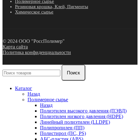
Полимерное сырье
Резиновая крошка, Клей, Пигменты
Химическое сырье
© 2024 ООО "РоссПолимер"
Карта сайта
Политика конфиденциальности
Поиск
Каталог
Назад
Полимерное сырье
Назад
Полиэтилен высокого давления (ПЭВД)
Полиэтилен низкого давления (HDPE)
Линейный полиэтилен (LLDPE)
Полипропилен (ПП)
Полистирол (ПС, PS)
АБС-пластик (ABS)