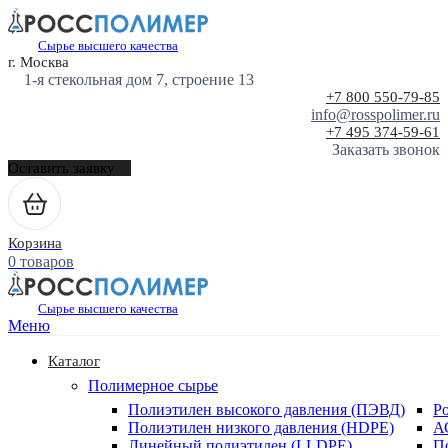
Сырье высшего качества
г. Москва
1-я стекольная дом 7, строение 13
+7 800 550-79-85
info@rosspolimer.ru
+7 495 374-59-61
Заказать звонок
Оставить заявку
Корзина
0 товаров
Сырье высшего качества
Меню
Каталог
Полимерное сырье
Полиэтилен высокого давления (ПЭВД)
Р
Полиэтилен низкого давления (HDPE)
А
Линейный полиэтилен (LLDPE)
П