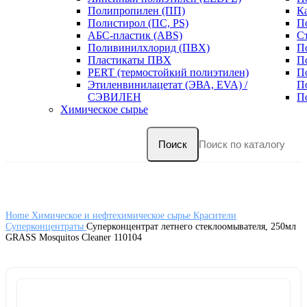
Полипропилен (ПП)
К
Полистирол (ПС, PS)
П
АБС-пластик (ABS)
С
Поливинилхлорид (ПВХ)
П
Пластикаты ПВХ
П
PERT (термостойкий полиэтилен)
П
Этиленвинилацетат (ЭВА, EVA) /
П
СЭВИЛЕН
П
Химическое сырье
Поиск
Home
Химическое и нефтехимическое сырье
Красители
Суперконцентраты
Суперконцентрат летнего стеклоомывателя, 250мл
GRASS Mosquitos Cleaner 110104