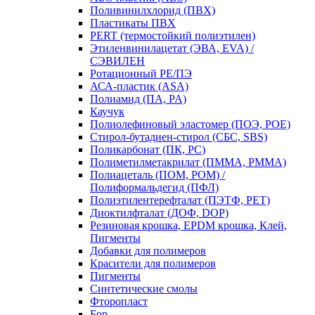
Поливинилхлорид (ПВХ)
Пластикаты ПВХ
PERT (термостойкий полиэтилен)
Этиленвинилацетат (ЭВА, EVA) /
СЭВИЛЕН
Ротационный PE/ПЭ
АСА-пластик (ASA)
Полиамид (ПА, PA)
Каучук
Полиолефиновый эластомер (ПОЭ, POE)
Стирол-бутадиен-стирол (СБС, SBS)
Поликарбонат (ПК, PC)
Полиметилметакрилат (ПММА, PMMA)
Полиацеталь (ПОМ, POM) /
Полиформальдегид (ПФЛ)
Полиэтилентерефталат (ПЭТФ, PET)
Диоктилфталат (ДОФ, DOP)
Резиновая крошка, EPDM крошка, Клей,
Пигменты
Добавки для полимеров
Красители для полимеров
Пигменты
Синтетические смолы
Фторопласт
Бор