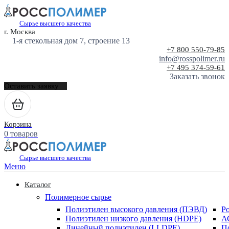
Сырье высшего качества
г. Москва
1-я стекольная дом 7, строение 13
+7 800 550-79-85
info@rosspolimer.ru
+7 495 374-59-61
Заказать звонок
Оставить заявку
Корзина
0 товаров
Сырье высшего качества
Меню
Каталог
Полимерное сырье
Полиэтилен высокого давления (ПЭВД)
Р
Полиэтилен низкого давления (HDPE)
А
Линейный полиэтилен (LLDPE)
П