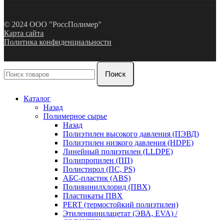
© 2024 ООО "РоссПолимер"
Карта сайта
Политика конфиденциальности
Поиск
Каталог
Назад
Полимерное сырье
Назад
Полиэтилен высокого давления (ПЭВД)
Полиэтилен низкого давления (HDPE)
Линейный полиэтилен (LLDPE)
Полипропилен (ПП)
Полистирол (ПС, PS)
АБС-пластик (ABS)
Поливинилхлорид (ПВХ)
Пластикаты ПВХ
PERT (термостойкий полиэтилен)
Этиленвинилацетат (ЭВА, EVA) /