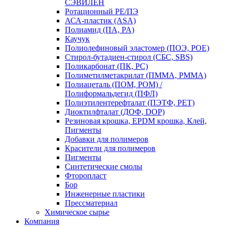
СЭВИЛЕН
Ротационный PE/ПЭ
АСА-пластик (ASA)
Полиамид (ПА, PA)
Каучук
Полиолефиновый эластомер (ПОЭ, POE)
Стирол-бутадиен-стирол (СБС, SBS)
Поликарбонат (ПК, PC)
Полиметилметакрилат (ПММА, PMMA)
Полиацеталь (ПОМ, POM) /
Полиформальдегид (ПФЛ)
Полиэтилентерефталат (ПЭТФ, PET)
Диоктилфталат (ДОФ, DOP)
Резиновая крошка, EPDM крошка, Клей,
Пигменты
Добавки для полимеров
Красители для полимеров
Пигменты
Синтетические смолы
Фторопласт
Бор
Инженерные пластики
Прессматериал
Химическое сырье
Компания