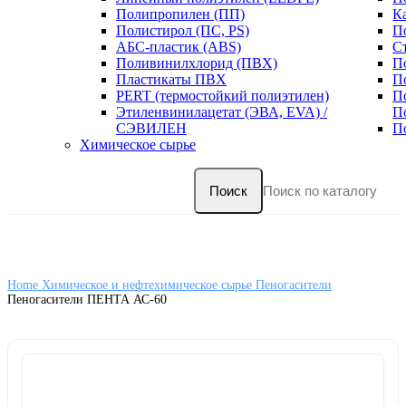
Полипропилен (ПП)
К
Полистирол (ПС, PS)
П
АБС-пластик (ABS)
С
Поливинилхлорид (ПВХ)
П
Пластикаты ПВХ
П
PERT (термостойкий полиэтилен)
П
Этиленвинилацетат (ЭВА, EVA) /
П
СЭВИЛЕН
П
Химическое сырье
Поиск
Home
Химическое и нефтехимическое сырье
Пеногасители
Пеногасители ПЕНТА АС-60