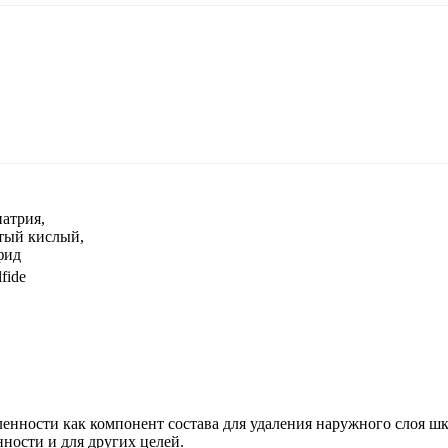
натрия,
тый кислый,
фид
fide
ности как компонент состава для удаления наружного слоя шку
ости и для других целей.