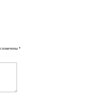
я помечены
*