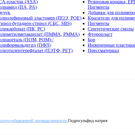
СА-пластик (ASA)
Резиновая крошка, EP
олиамид (ПА, PA)
Пигменты
аучук
Добавки для полимеро
олиолефиновый эластомер (ПОЭ, POE)
Красители для полиме
тирол-бутадиен-стирол (СБС, SBS)
Пигменты
оликарбонат (ПК, PC)
Синтетические смолы
олиметилметакрилат (ПММА, PMMA)
Фторопласт
олиацеталь (ПОМ, POM) /
Бор
олиформальдегид (ПФЛ)
Инженерные пластик
олиэтилентерефталат (ПЭТФ, PET)
Прессматериал
 золотодобывающей промышленности
Гидросульфид натрия