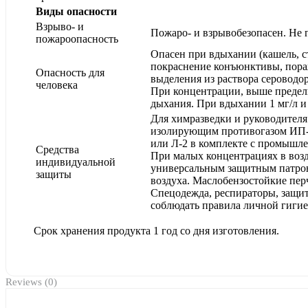
Виды опасности
Взрыво- и
Пожаро- и взрывобезопасен. Не 
пожароопасность
Опасен при вдыхании (кашель, ст
покраснение конъюнктивы, пора
Опасность для
выделения из раствора сероводо
человека
При концентрации, выше предель
дыхания. При вдыхании 1 мг/л и
Для химразведки и руководителя
изолирующим противогазом ИП-4
или Л-2 в комплекте с промышл
Средства
При малых концентрациях в воз
индивидуальной
универсальным защитным патрон
защиты
воздуха. Маслобензостойкие перч
Спецодежда, респираторы, защит
соблюдать правила личной гигие
Срок хранения продукта 1 год со дня изготовления.
Reviews (0)