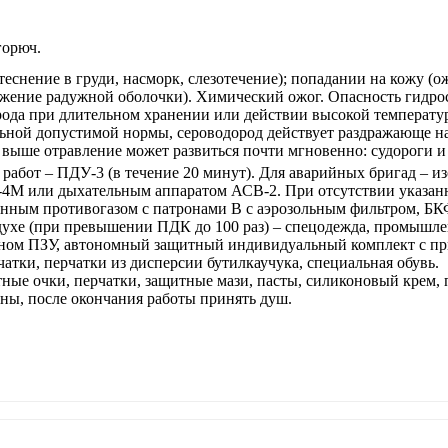
горюч.
еснение в груди, насморк, слезотечение); попадании на кожу (ожо
жение радужной оболочки). Химический ожог. Опасность гидро
рода при длительном хранении или действии высокой температу
ной допустимой нормы, сероводород действует раздражающе на 
 выше отравление может развиться почти мгновенно: судороги и 
 работ – ПДУ-3 (в течение 20 минут). Для аварийных бригад –
М или дыхательным аппаратом АСВ-2. При отсутствии указан
енным противогазом с патронами В с аэрозольным фильтром, БК
духе (при превышении ПДК до 100 раз) – спецодежда, промышл
ом ПЗУ, автономный защитный индивидуальный комплект с при
атки, перчатки из дисперсии бутилкаучука, специальная обувь.
ные очки, перчатки, защитные мази, пасты, силиконовый крем,
ны, после окончания работы принять душ.