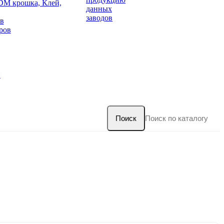
DM крошка, Клей,
данных
заводов
в
ров
и
Поиск