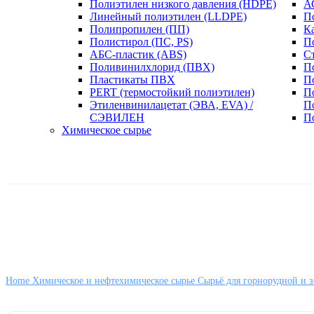
Полиэтилен низкого давления (HDPE)
А
Линейный полиэтилен (LLDPE)
П
Полипропилен (ПП)
К
Полистирол (ПС, PS)
П
АБС-пластик (ABS)
С
Поливинилхлорид (ПВХ)
П
Пластикаты ПВХ
П
PERT (термостойкий полиэтилен)
П
Этиленвинилацетат (ЭВА, EVA) /
П
СЭВИЛЕН
П
Химическое сырье
Home
Химическое и нефтехимическое сырье
Сырьё для горнорудной и