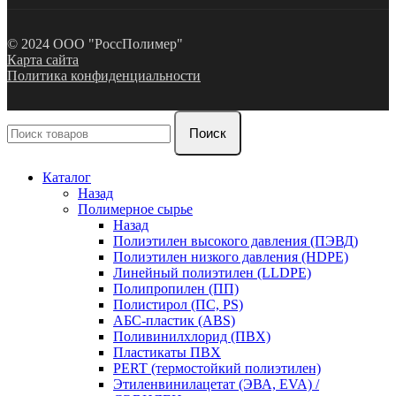
© 2024 ООО "РоссПолимер"
Карта сайта
Политика конфиденциальности
Поиск
Каталог
Назад
Полимерное сырье
Назад
Полиэтилен высокого давления (ПЭВД)
Полиэтилен низкого давления (HDPE)
Линейный полиэтилен (LLDPE)
Полипропилен (ПП)
Полистирол (ПС, PS)
АБС-пластик (ABS)
Поливинилхлорид (ПВХ)
Пластикаты ПВХ
PERT (термостойкий полиэтилен)
Этиленвинилацетат (ЭВА, EVA) /