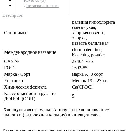
Reviews (0)
Доставка и оплата
Description
кальция гипохлорита
смесь сухая,
Синонимы
хлорная известь,
хлорка,
известь белильная
chlorinated lime,
Международное название
bleaching powder
CAS №
22464-76-2
ГОСТ
1692-85
Марка / Сорт
марка А, 3 сорт
Упаковка
Мешок 19 – 23 кг
Химическая формула
Ca(Cl)OCl
Класс опасности груза по
5
ДОПОГ (ООН)
Хлорную известь марки А получают хлорированием
пушонки (гидроокиси кальция) в кипящем слое.
Известь хлорная представляет собой смесь двуосновной соли