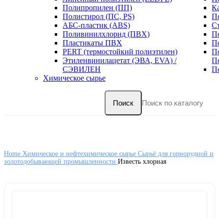
Полипропилен (ПП)
К
Полистирол (ПС, PS)
П
АБС-пластик (ABS)
С
Поливинилхлорид (ПВХ)
П
Пластикаты ПВХ
П
PERT (термостойкий полиэтилен)
П
Этиленвинилацетат (ЭВА, EVA) /
П
СЭВИЛЕН
П
Химическое сырье
Поиск
Home
Химическое и нефтехимическое сырье
Сырьё для горнорудной и
золотодобывающей промышленности
Известь хлорная