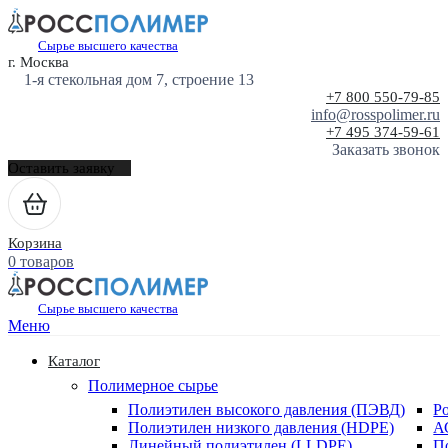
Сырье высшего качества
г. Москва
1-я стекольная дом 7, строение 13
+7 800 550-79-85
info@rosspolimer.ru
+7 495 374-59-61
Заказать звонок
Оставить заявку
Корзина
0 товаров
Сырье высшего качества
Меню
Каталог
Полимерное сырье
Полиэтилен высокого давления (ПЭВД)
Р
Полиэтилен низкого давления (HDPE)
А
Линейный полиэтилен (LLDPE)
П