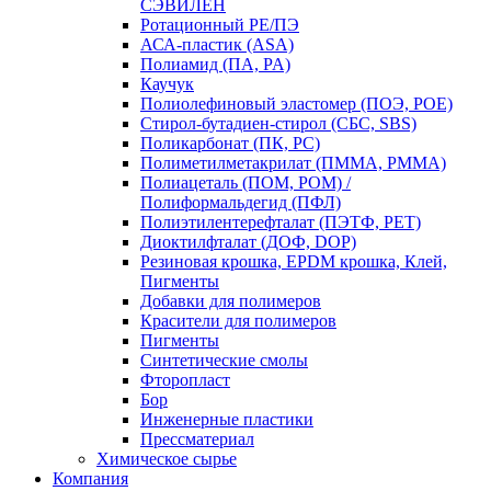
СЭВИЛЕН
Ротационный PE/ПЭ
АСА-пластик (ASA)
Полиамид (ПА, PA)
Каучук
Полиолефиновый эластомер (ПОЭ, POE)
Стирол-бутадиен-стирол (СБС, SBS)
Поликарбонат (ПК, PC)
Полиметилметакрилат (ПММА, PMMA)
Полиацеталь (ПОМ, POM) /
Полиформальдегид (ПФЛ)
Полиэтилентерефталат (ПЭТФ, PET)
Диоктилфталат (ДОФ, DOP)
Резиновая крошка, EPDM крошка, Клей,
Пигменты
Добавки для полимеров
Красители для полимеров
Пигменты
Синтетические смолы
Фторопласт
Бор
Инженерные пластики
Прессматериал
Химическое сырье
Компания