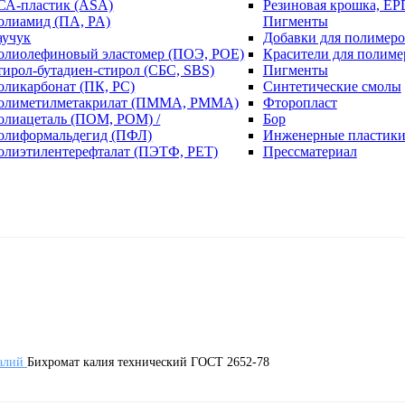
СА-пластик (ASA)
Резиновая крошка, EP
олиамид (ПА, PA)
Пигменты
аучук
Добавки для полимеро
олиолефиновый эластомер (ПОЭ, POE)
Красители для полиме
тирол-бутадиен-стирол (СБС, SBS)
Пигменты
оликарбонат (ПК, PC)
Синтетические смолы
олиметилметакрилат (ПММА, PMMA)
Фторопласт
олиацеталь (ПОМ, POM) /
Бор
олиформальдегид (ПФЛ)
Инженерные пластик
олиэтилентерефталат (ПЭТФ, PET)
Прессматериал
алий
Бихромат калия технический ГОСТ 2652-78