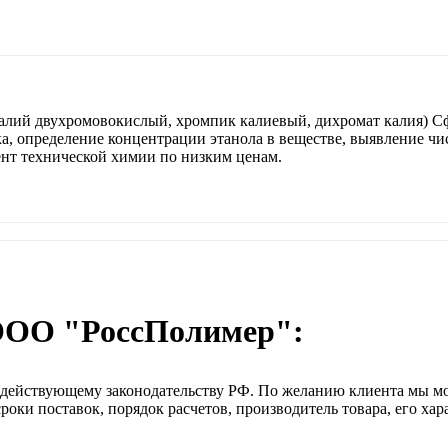
лий двухромовокислый, хромпик калиевый, дихромат калия) Сф
а, определение концентрации этанола в веществе, выявление чи
ент технической химии по низким ценам.
ООО "РоссПолимер":
о действующему законодательству РФ. По желанию клиента мы м
оки поставок, порядок расчетов, производитель товара, его хар