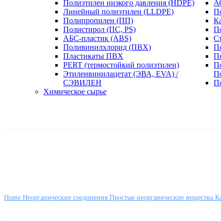
Полиэтилен низкого давления (HDPE)
А
Линейный полиэтилен (LLDPE)
П
Полипропилен (ПП)
К
Полистирол (ПС, PS)
П
АБС-пластик (ABS)
С
Поливинилхлорид (ПВХ)
П
Пластикаты ПВХ
П
PERT (термостойкий полиэтилен)
П
Этиленвинилацетат (ЭВА, EVA) /
П
СЭВИЛЕН
П
Химическое сырье
Home
Неорганические соединения
Простые неорганические вещества
К