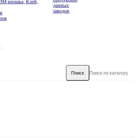
DM крошка, Клей,
данных
заводов
в
ров
и
Поиск